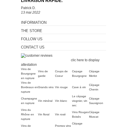
LIVRAISON RAPIDE.”
Patrick D.
13 mai 2022
INFORMATION
THE STORE
FOLLOW US
CONTACT US
Merchant approved by
Guaranteed Reviews Company,
clic here to display
attestation
.
Vins de
Vins de
Coups de
Cepage
Cépage
Bourgogne
garde
Coeur
Bourgogne
Merlot
en rupture
Vins de
Cépage
Bordeaux en
Grands vins
Vin rouge
Cave à vin
Chenin
rupture
Le cépage
Champagne
Cépage
Vin minéral
Vin blanc
viognier, vin
en rupture
Sauvignon
sec
Vins du
Vins Rouges
Cépage
Rhône en
Vin floral
Vin rosé
Boisés
Muscat
rupture
Cépage
Vins de
Promos vins