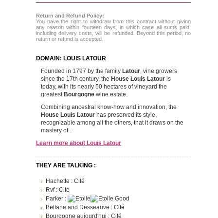
Return and Refund Policy:
You have the right to withdraw from this contract without giving
any reason within fourteen days, in which case all sums paid,
including delivery costs, will be refunded. Beyond this period, no
return or refund is accepted.
DOMAIN: LOUIS LATOUR
Founded in 1797 by the family
Latour
, vine growers
since the 17th century, the
House Louis Latour
is
today, with its nearly 50 hectares of vineyard the
greatest
Bourgogne
wine estate.
Combining ancestral know-how and innovation, the
House Louis Latour
has preserved its style,
recognizable among all the others, that it draws on the
mastery of...
Learn more about
Louis Latour
THEY ARE TALKING :
Hachette :
Cité
Rvf :
Cité
Parker :
Good
Bettane and Desseauve :
Cité
Bourgogne aujourd'hui :
Cité