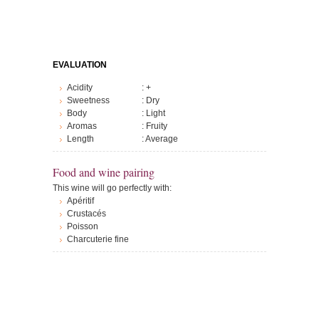
EVALUATION
Acidity
: +
Sweetness
: Dry
Body
: Light
Aromas
: Fruity
Length
: Average
Food and wine pairing
This wine will go perfectly with:
apéritif
crustacés
poisson
Charcuterie fine