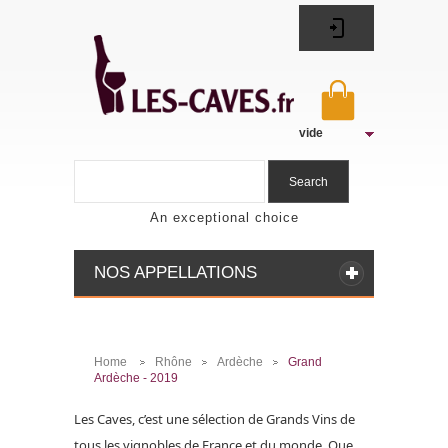
vide
Search
An exceptional choice
NOS APPELLATIONS
Home
Rhône
Ardèche
Grand
>
>
>
Ardèche - 2019
Les Caves, c’est une sélection de Grands Vins de
tous les vignobles de France et du monde. Que