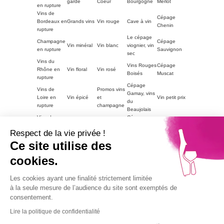
garde
Coeur
Bourgogne
Merlot
en rupture
Vins de
Cépage
Bordeaux en
Grands vins
Vin rouge
Cave à vin
Chenin
rupture
Le cépage
Champagne
Cépage
Vin minéral
Vin blanc
viognier, vin
en rupture
Sauvignon
sec
Vins du
Vins Rouges
Cépage
Rhône en
Vin floral
Vin rosé
Boisés
Muscat
rupture
Cépage
Vins de
Promos vins
Gamay, vins
Loire en
Vin épicé
et
Vin petit prix
du
rupture
champagne
Beaujolais
Vins du
Cépage
Vins
ACCORDS
Champagne
Languedoc
Syrah, vin
tanniques
METS
petit prix
Respect de la vie privée !
en rupture
du Rhône
Autres
Ce site utilise des
Vins
LE VIN PAR
Vin blanc
régions en
Magnum
moelleux
GOUTS
petit prix
cookies.
rupture
Vins de
Bourgogne
Cépage
Vins rouge
Les cookies ayant une finalité strictement limitée
Vins corsés
Vouvray
en rupture
Chardonnay
petit prix
à la seule mesure de l’audience du site sont exemptés de
Part2
consentement.
Vins fruités
Lire la politique de confidentialité
Alcohol abuse is dangerous for health, consume with