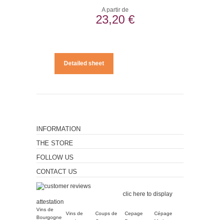
A partir de
23,20 €
Detailed sheet
INFORMATION
THE STORE
FOLLOW US
CONTACT US
Merchant approved by
Guaranteed Reviews Company,
clic here to display
attestation
.
Vins de
Vins de
Coups de
Cepage
Cépage
Bourgogne