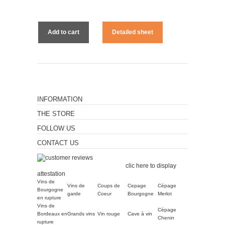
Add to cart
Detailed sheet
INFORMATION
THE STORE
FOLLOW US
CONTACT US
Merchant approved by
Guaranteed Reviews Company,
clic here to display
attestation
.
Vins de
Vins de
Coups de
Cepage
Cépage
Bourgogne
garde
Coeur
Bourgogne
Merlot
en rupture
Vins de
Cépage
Bordeaux en
Grands vins
Vin rouge
Cave à vin
Chenin
rupture