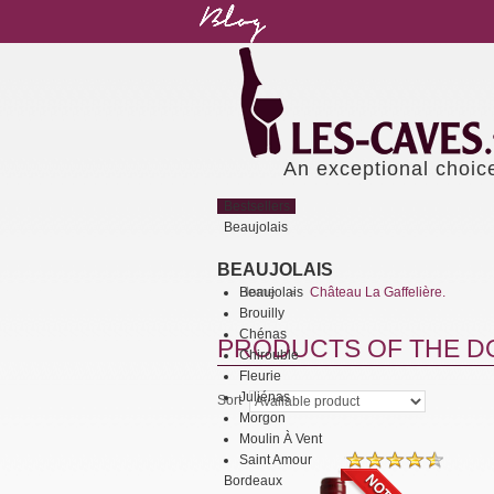
An exceptional choic
Bestsellers
Beaujolais
BEAUJOLAIS
Beaujolais
Home
Château La Gaffelière.
>
Brouilly
Chénas
PRODUCTS OF THE DO
Chirouble
Fleurie
Juliénas
Sort
Morgon
Moulin À Vent
Saint Amour
Bordeaux