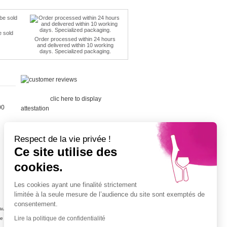
e sold
Order processed within 24 hours
and delivered within 10 working
days. Specialized packaging.
Merchant
approved by Guaranteed Reviews
Company,
clic here to display
00
attestation
.
Respect de la vie privée !
Ce site utilise des
cookies.
Cépage Merlot
Cépage Chenin
Les cookies ayant une finalité strictement
Cépage Sauvignon
limitée à la seule mesure de l’audience du site sont exemptés de
Cépage Muscat
consentement.
ujolais
Vin petit prix
Lire la politique de confidentialité
ne
Champagne petit prix