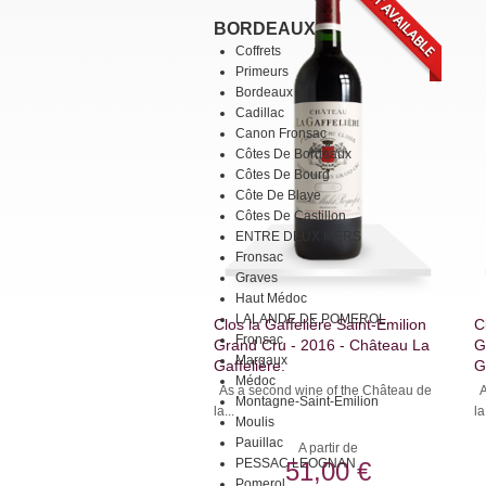
BORDEAUX
Coffrets
Primeurs
Bordeaux
Cadillac
Canon Fronsac
Côtes De Bordeaux
Côtes De Bourg
Côte De Blaye
Côtes De Castillon
ENTRE DEUX MERS
Fronsac
Graves
Haut Médoc
LALANDE DE POMEROL
Clos la Gaffelière Saint-Emilion
C
Fronsac
Grand Cru - 2016 - Château La
G
Margaux
Gaffelière.
G
Médoc
As a second wine of the Château de
A
Montagne-Saint-Emilion
la...
la
Moulis
Pauillac
A partir de
PESSAC LEOGNAN
51,00 €
Pomerol