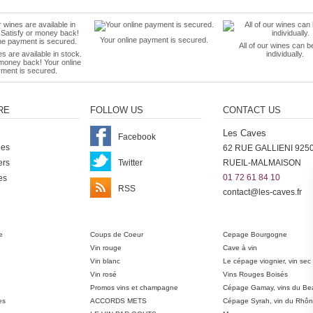
Your online payment is secured.
All of our wines can b
es are available in stock.
individually.
 money back! Your online
ment is secured.
RE
FOLLOW US
CONTACT US
Les Caves
Facebook
nes
62 RUE GALLIENI 925
ers
Twitter
RUEIL-MALMAISON
01 72 61 84 10
es
RSS
contact@les-caves.fr
ter
e
Coups de Coeur
Cepage Bourgogne
Vin rouge
Cave à vin
Vin blanc
Le cépage viognier, vin sec
Vin rosé
Vins Rouges Boisés
Promos vins et champagne
Cépage Gamay, vins du Bea
es
ACCORDS METS
Cépage Syrah, vin du Rhô