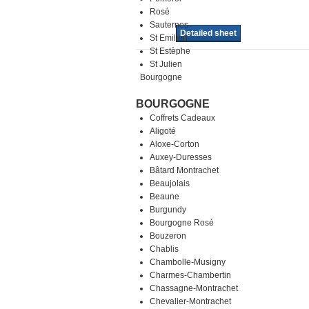
Rosé
Sauternes
Detailed sheet
St Emilion
St Estèphe
St Julien
Bourgogne
BOURGOGNE
Coffrets Cadeaux
Aligoté
Aloxe-Corton
Auxey-Duresses
Bâtard Montrachet
Beaujolais
Beaune
Burgundy
Bourgogne Rosé
Bouzeron
Chablis
Chambolle-Musigny
Charmes-Chambertin
Chassagne-Montrachet
Chevalier-Montrachet