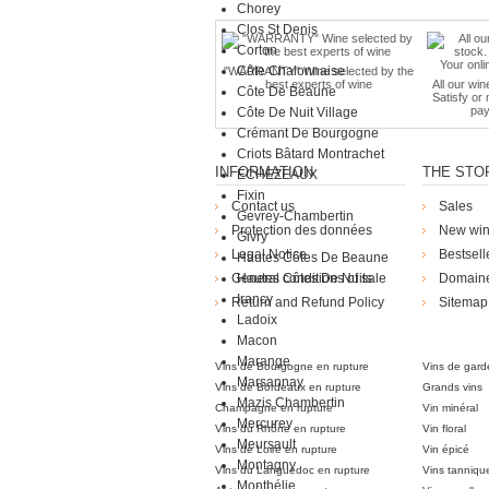
Chorey
Clos St Denis
Corton
Côte Chalonnaise
"WARRANTY" Wine selected by the
best experts of wine
All our win
Côte De Beaune
Satisfy or
pay
Côte De Nuit Village
Crémant De Bourgogne
Criots Bâtard Montrachet
INFORMATION
THE STO
ECHEZEAUX
Fixin
Contact us
Sales
Gevrey-Chambertin
Protection des données
New wi
Givry
Legal Notice
Bestsell
Hautes Côtes De Beaune
General conditions of sale
Hautes Côtes De Nuits
Domain
Irancy
Return and Refund Policy
Sitemap
Ladoix
Die Weingü
Macon
Marange
Vins de Bourgogne en rupture
Vins de gard
Marsannay
Vins de Bordeaux en rupture
Grands vins
Mazis Chambertin
Champagne en rupture
Vin minéral
Mercurey
Vins du Rhône en rupture
Vin floral
Meursault
Vins de Loire en rupture
Vin épicé
Montagny
Vins du Languedoc en rupture
Vins tanniqu
Monthélie