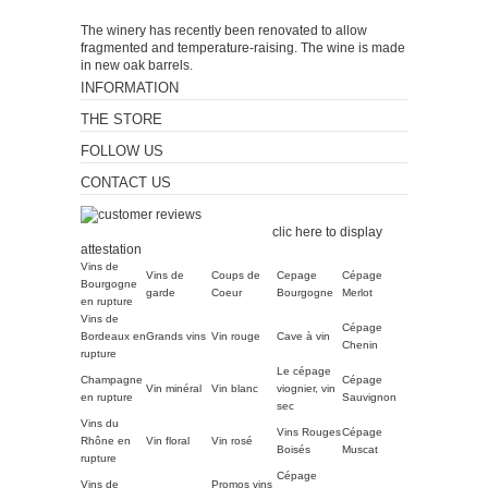
The winery has recently been renovated to allow
fragmented and temperature-raising. The wine is made
in new oak barrels.
INFORMATION
THE STORE
FOLLOW US
CONTACT US
Merchant approved by
Guaranteed Reviews Company,
clic here to display
attestation
.
Vins de
Vins de
Coups de
Cepage
Cépage
Bourgogne
garde
Coeur
Bourgogne
Merlot
en rupture
Vins de
Cépage
Bordeaux en
Grands vins
Vin rouge
Cave à vin
Chenin
rupture
Le cépage
Champagne
Cépage
Vin minéral
Vin blanc
viognier, vin
en rupture
Sauvignon
sec
Vins du
Vins Rouges
Cépage
Rhône en
Vin floral
Vin rosé
Boisés
Muscat
rupture
Cépage
Vins de
Promos vins