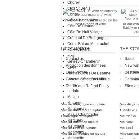
Chorey
Clos St Denis
Corton
Côte Chalonnaise
"WARRANTY" Wine selected by the
best experts of wine
All our win
Côte De Beaune
Satisfy or
pay
Côte De Nuit Village
Crémant De Bourgogne
Criots Bâtard Montrachet
INFORMATION
THE STO
ECHEZEAUX
Fixin
Contact us
Sales
Gevrey-Chambertin
Protection des données
New wi
Givry
Legal Notice
Bestsell
Hautes Côtes De Beaune
General conditions of sale
Hautes Côtes De Nuits
Domain
Irancy
Return and Refund Policy
Sitemap
Ladoix
Die Weingü
Macon
Marange
Vins de Bourgogne en rupture
Vins de gard
Marsannay
Vins de Bordeaux en rupture
Grands vins
Mazis Chambertin
Champagne en rupture
Vin minéral
Mercurey
Vins du Rhône en rupture
Vin floral
Meursault
Vins de Loire en rupture
Vin épicé
Montagny
Vins du Languedoc en rupture
Vins tanniqu
Monthélie