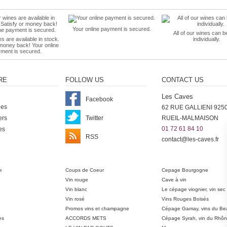
Your online payment is secured.
All of our wines can b
es are available in stock.
individually.
 money back! Your online
ment is secured.
RE
FOLLOW US
CONTACT US
Les Caves
Facebook
nes
62 RUE GALLIENI 925
ers
Twitter
RUEIL-MALMAISON
01 72 61 84 10
es
RSS
contact@les-caves.fr
ter
e
Coups de Coeur
Cepage Bourgogne
Vin rouge
Cave à vin
Vin blanc
Le cépage viognier, vin sec
Vin rosé
Vins Rouges Boisés
Promos vins et champagne
Cépage Gamay, vins du Bea
es
ACCORDS METS
Cépage Syrah, vin du Rhô