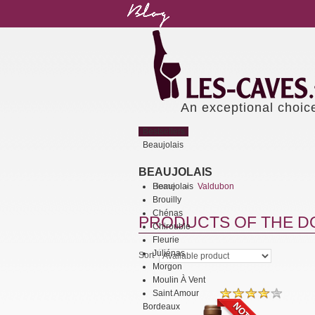
An exceptional choic
Bestsellers
Beaujolais
BEAUJOLAIS
Beaujolais
Home
Valdubon
>
Brouilly
Chénas
PRODUCTS OF THE D
Chirouble
Fleurie
Juliénas
Sort
Morgon
Moulin À Vent
Saint Amour
Bordeaux