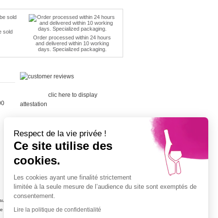
e sold
Order processed within 24 hours
and delivered within 10 working
days. Specialized packaging.
Merchant
approved by Guaranteed Reviews
Company,
clic here to display
00
attestation
.
Respect de la vie privée !
Ce site utilise des
cookies.
Cépage Merlot
Cépage Chenin
Les cookies ayant une finalité strictement
Cépage Sauvignon
limitée à la seule mesure de l’audience du site sont exemptés de
Cépage Muscat
consentement.
ujolais
Vin petit prix
Lire la politique de confidentialité
ne
Champagne petit prix