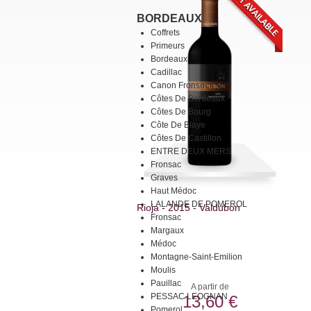
BORDEAUX
Coffrets
Primeurs
Bordeaux
Cadillac
Canon Fronsac
Côtes De Bordeaux
Côtes De Bourg
Côte De Blaye
Côtes De Castillon
ENTRE DEUX MERS
Fronsac
Graves
Haut Médoc
LALANDE DE POMEROL
Rioja - 2015 - Valdubon
Fronsac
Margaux
Médoc
Montagne-Saint-Emilion
Moulis
Pauillac
A partir de
PESSAC LEOGNAN
13,60 €
Pomerol