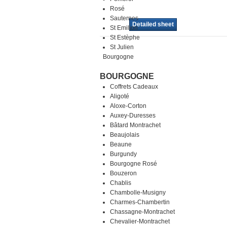
Rosé
Sauternes
Detailed sheet
St Emilion
St Estèphe
St Julien
Bourgogne
BOURGOGNE
Coffrets Cadeaux
Aligoté
Aloxe-Corton
Auxey-Duresses
Bâtard Montrachet
Beaujolais
Beaune
Burgundy
Bourgogne Rosé
Bouzeron
Chablis
Chambolle-Musigny
Charmes-Chambertin
Chassagne-Montrachet
Chevalier-Montrachet