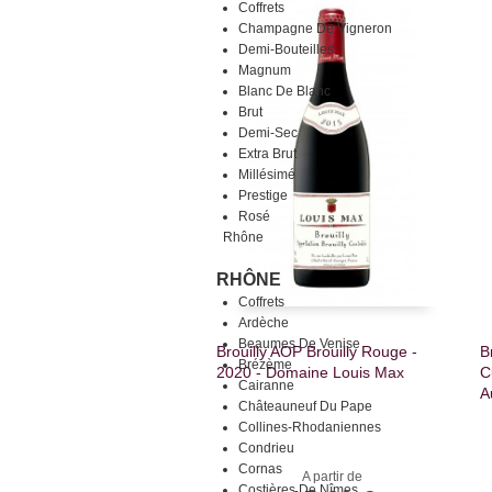
Coffrets
Champagne De Vigneron
Demi-Bouteilles
Magnum
Blanc De Blanc
Brut
Demi-Sec
Extra Brut
Millésimé
Prestige
Rosé
Rhône
RHÔNE
Coffrets
Ardèche
Beaumes De Venise
Brouilly AOP Brouilly Rouge -
B
Brézème
2020 - Domaine Louis Max
C
Cairanne
A
Châteauneuf Du Pape
Collines-Rhodaniennes
Condrieu
Cornas
A partir de
Costières De Nîmes