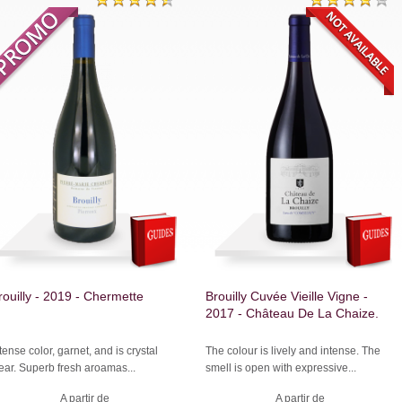
rouilly - 2019 - Chermette
Brouilly Cuvée Vieille Vigne -
2017 - Château De La Chaize.
tense color, garnet, and is crystal
The colour is lively and intense. The
ear. Superb fresh aroamas...
smell is open with expressive...
A partir de
A partir de