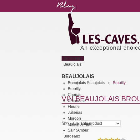
An exceptional choic
Bestsellers
Beaujolais
BEAUJOLAIS
Beaujolais
Home
Beaujolais
Brouilly
>
>
Brouilly
Chénas
VIN BEAUJOLAIS BROU
Chirouble
Fleurie
Juliénas
Morgon
Sort
Moulin À Vent
Saint Amour
Bordeaux