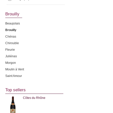
Brouilly
Beaujolais
Brouilly
Chénas
Chirouble
Fleurie
Juliénas
Morgon
Moulin à Vent
Saint Amour
Top sellers
Côtes du Rhône