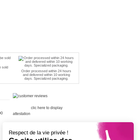
e sold
Order processed within 24 hours
and delivered within 10 working
days. Specialized packaging.
Merchant
approved by Guaranteed Reviews
Company,
clic here to display
00
attestation
.
Respect de la vie privée !