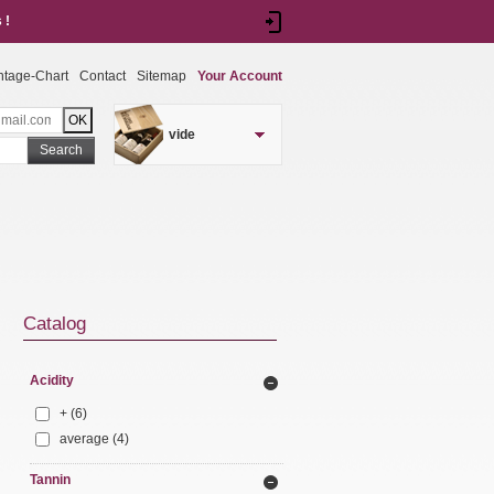
 !
ntage-Chart
Contact
Sitemap
Your Account
vide
Search
Catalog
Acidity
+
(6)
average
(4)
Tannin