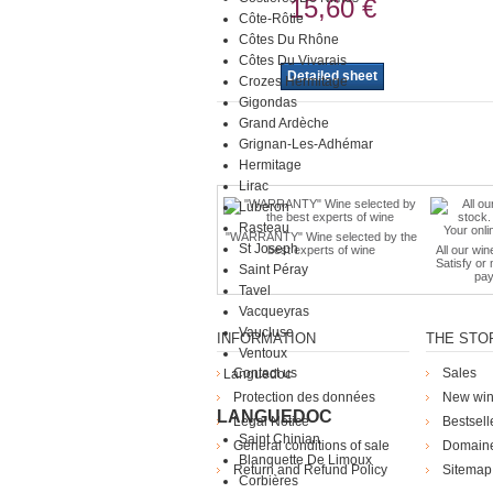
15,60 €
Côte-Rôtie
Côtes Du Rhône
Côtes Du Vivarais
Detailed sheet
Crozes Hermitage
Gigondas
Grand Ardèche
Grignan-Les-Adhémar
Hermitage
Lirac
Luberon
Rasteau
"WARRANTY" Wine selected by the
St Joseph
best experts of wine
All our win
Satisfy or
Saint Péray
pay
Tavel
Vacqueyras
Vaucluse
INFORMATION
THE STO
Ventoux
Contact us
Sales
Languedoc
Protection des données
New wi
LANGUEDOC
Legal Notice
Bestsell
Saint Chinian
General conditions of sale
Domain
Blanquette De Limoux
Return and Refund Policy
Sitemap
Corbières
Die Weingü