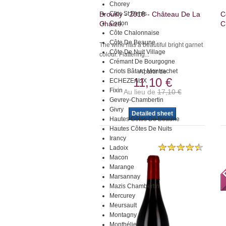
Chorey
Brouilly - 2018 - Château De La
Clos St Denis
C
Chaize.
Corton
C
Côte Chalonnaise
Côte De Beaune
The wine has a beautiful bright garnet
Côte De Nuit Village
colour. Flattering...
Crémant De Bourgogne
Criots Bâtard Montrachet
A partir de
11,10 €
ECHEZEAUX
Fixin
Au lieu de
17,10 €
Gevrey-Chambertin
Givry
Detailed sheet
Hautes Côtes De Beaune
Hautes Côtes De Nuits
Irancy
Ladoix
Macon
Marange
Marsannay
Mazis Chambertin
Mercurey
Meursault
Montagny
Monthélie