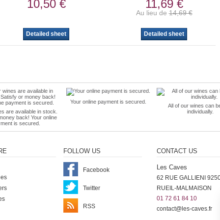
10,50 €
11,69 €
Au lieu de
14,69 €
Detailed sheet
Detailed sheet
Your online payment is secured.
All of our wines can b
es are available in stock.
individually.
 money back! Your online
ment is secured.
RE
FOLLOW US
CONTACT US
Les Caves
Facebook
nes
62 RUE GALLIENI 925
ers
Twitter
RUEIL-MALMAISON
01 72 61 84 10
es
RSS
contact@les-caves.fr
ter