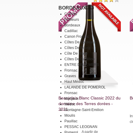
BORDEAUX
Coffrets
Primeurs
Bordeaux
Cadillac
Canon Fronsac
Côtes De Bordeaux
Côtes De Bourg
Côte De Blaye
Côtes De Castillon
ENTRE DEUX MERS
Fronsac
Graves
Haut Médoc
LALANDE DE POMEROL
Fronsac
Beaujolais Blanc Classic 2022 du
B
Margaux
domaine des Terres dorées -
Médoc
2021
Montagne-Saint-Emilion
Moulis
In
Pauillac
cl
PESSAC LEOGNAN
A partir de
Pomerol