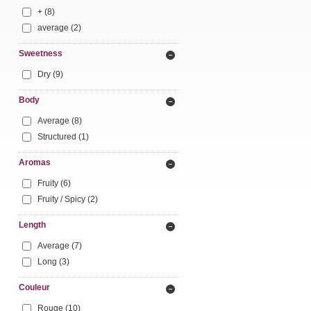
+
(8)
average
(2)
Sweetness
Dry
(9)
Body
Average
(8)
Structured
(1)
Aromas
Fruity
(6)
Fruity / Spicy
(2)
Length
Average
(7)
Long
(3)
Couleur
Rouge
(10)