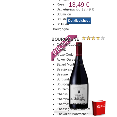
13,49 €
Rosé
Au lieu de
17,49 €
Sauternes
St Emilion
St Estèphe
Detailed sheet
St Julien
Bourgogne
BOURGOGNE
Coffrets Cadeaux
Aligoté
Aloxe-Corton
Auxey-Duresses
Bâtard Montrachet
Beaujolais
Beaune
Burgundy
Bourgogne Rosé
Bouzeron
Chablis
Chambolle-Musigny
Charmes-Chambertin
Chassagne-Montrachet
Chevalier-Montrachet