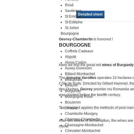
Rosé
Sauternes
Detailed sheet
St Emilion
St Estèphe
St Julien
Bourgogne
Gevrey-Chambertin
is honored !
BOURGOGNE
Coffrets Cadeaux
Aligoté
Aloxe-Corton
Here we find the great red
wines of Burgundy
Auxey-Duresses
Bâtard Montrachet
The
domaine Varoilles
operates 10 hectares of
Beaujolais
Côte de Nuits. Directed by Gilbert Hammel, 
Beaune
des Ouches,
Gevrey
premier cru Romanée and 
Burgundy
was planted before the twelfth century.
Bourgogne Rosé
Bouzeron
The vineyard applies the methods of pest ma
Chablis
Chambolle-Musigny
Charmes-Chambertin
After two weeks of fermentation, the wines are
Chassagne-Montrachet
name.
Chevalier-Montrachet