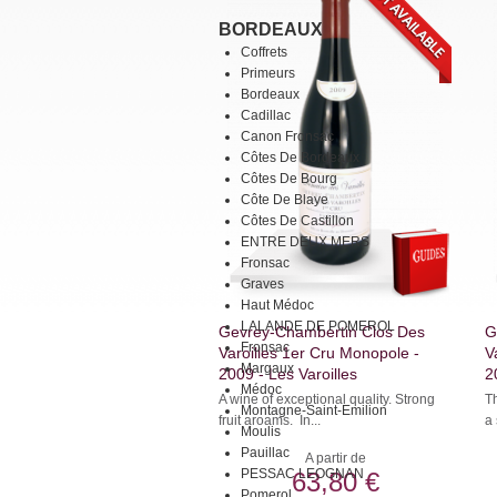
BORDEAUX
Coffrets
Primeurs
Bordeaux
Cadillac
Canon Fronsac
Côtes De Bordeaux
Côtes De Bourg
Côte De Blaye
Côtes De Castillon
ENTRE DEUX MERS
Fronsac
Graves
Haut Médoc
LALANDE DE POMEROL
Gevrey-Chambertin Clos Des
G
Fronsac
Varoilles 1er Cru Monopole -
V
Margaux
2009 - Les Varoilles
2
Médoc
A wine of exceptional quality. Strong
T
Montagne-Saint-Emilion
fruit aroams. In...
a 
Moulis
Pauillac
A partir de
PESSAC LEOGNAN
63,80 €
Pomerol