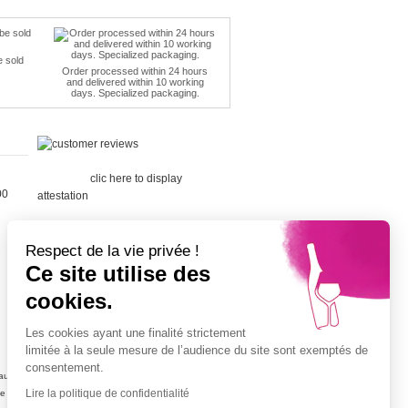
e sold
Order processed within 24 hours
and delivered within 10 working
days. Specialized packaging.
Merchant
approved by Guaranteed Reviews
Company,
clic here to display
00
attestation
.
Respect de la vie privée !
Ce site utilise des
cookies.
Cépage Merlot
Cépage Chenin
Les cookies ayant une finalité strictement
Cépage Sauvignon
limitée à la seule mesure de l’audience du site sont exemptés de
Cépage Muscat
consentement.
ujolais
Vin petit prix
Lire la politique de confidentialité
ne
Champagne petit prix