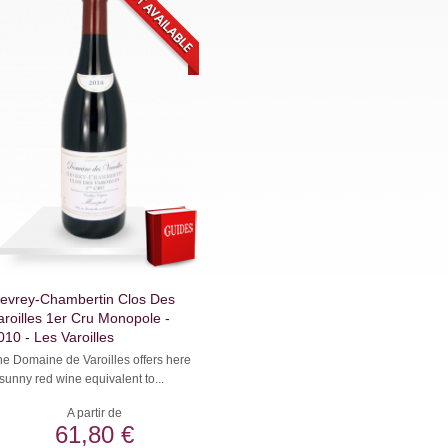
evrey-Chambertin Clos Des
aroilles 1er Cru Monopole -
010 - Les Varoilles
he Domaine de Varoilles offers here
sunny red wine equivalent to...
A partir de
61,80 €