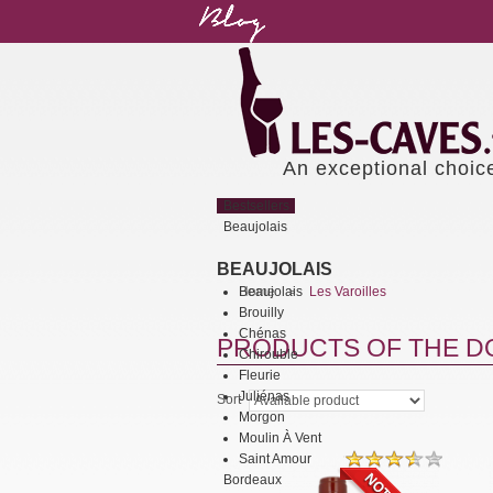
An exceptional choic
Bestsellers
Beaujolais
BEAUJOLAIS
Beaujolais
Home
Les Varoilles
>
Brouilly
Chénas
PRODUCTS OF THE DO
Chirouble
Fleurie
Juliénas
Sort
Morgon
Moulin À Vent
Saint Amour
Bordeaux