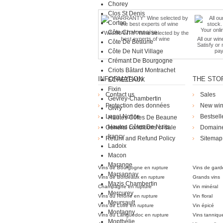
Chorey
Clos St Denis
Corton
Côte Chalonnaise
"WARRANTY" Wine selected by the
best experts of wine
All our win
Côte De Beaune
Satisfy or
Côte De Nuit Village
pay
Crémant De Bourgogne
Criots Bâtard Montrachet
INFORMATION
THE STO
ECHEZEAUX
Fixin
Contact us
Sales
Gevrey-Chambertin
Protection des données
New wi
Givry
Legal Notice
Bestsell
Hautes Côtes De Beaune
Hautes Côtes De Nuits
General conditions of sale
Domain
Irancy
Return and Refund Policy
Sitemap
Ladoix
Die Weingü
Macon
Marange
Vins de Bourgogne en rupture
Vins de gard
Marsannay
Vins de Bordeaux en rupture
Grands vins
Mazis Chambertin
Champagne en rupture
Vin minéral
Mercurey
Vins du Rhône en rupture
Vin floral
Meursault
Vins de Loire en rupture
Vin épicé
Montagny
Vins du Languedoc en rupture
Vins tanniqu
Monthélie