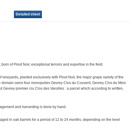
Detailed sheet
, born of Pinot Noir, exceptional terroirs and expertise in the field.
 vineyards, planted exclusively with Pinot Noir, the major grape variety of the
the domain owns four monopolies Gevrey Clos du Couvent, Gevrey Clos du Meix
Gevrey premier cru Clos des Varoilles : a parcel which according to written,
nagement and harvesting is done by hand.
 aged in oak barrels for a period of 12 to 24 months, depending on the level