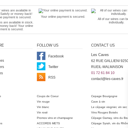
Your online payment is secured.
All of our wines can b
es are available in stock.
individually.
 money back! Your online
ment is secured.
RE
FOLLOW US
CONTACT US
Les Caves
Facebook
nes
62 RUE GALLIENI 925
ers
Twitter
RUEIL-MALMAISON
01 72 61 84 10
es
RSS
contact@les-caves.fr
ter
e
Coups de Coeur
Cepage Bourgogne
Vin rouge
Cave à vin
Vin blanc
Le cépage viognier, vin sec
Vin rosé
Vins Rouges Boisés
Promos vins et champagne
Cépage Gamay, vins du Bea
es
ACCORDS METS
Cépage Syrah, vin du Rhô