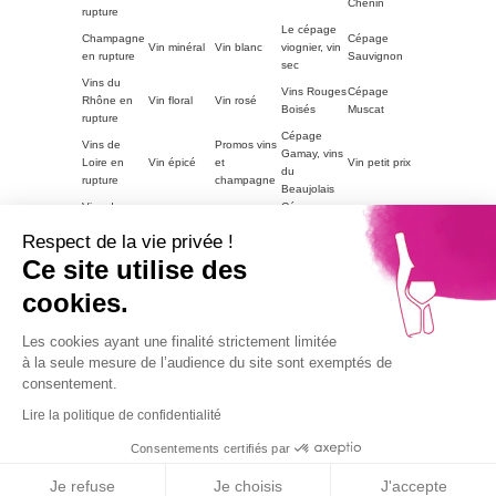
Chenin
rupture
Le cépage
Champagne
Cépage
Vin minéral
Vin blanc
viognier, vin
en rupture
Sauvignon
sec
Vins du
Vins Rouges
Cépage
Rhône en
Vin floral
Vin rosé
Boisés
Muscat
rupture
Cépage
Vins de
Promos vins
Gamay, vins
Loire en
Vin épicé
et
Vin petit prix
du
rupture
champagne
Beaujolais
Vins du
Cépage
Vins
ACCORDS
Champagne
Languedoc
Syrah, vin
tanniques
METS
petit prix
Respect de la vie privée !
en rupture
du Rhône
Autres
Ce site utilise des
Vins
LE VIN PAR
Vin blanc
régions en
Magnum
moelleux
GOUTS
petit prix
cookies.
rupture
Vins de
Bourgogne
Cépage
Vins rouge
Les cookies ayant une finalité strictement limitée
Vins corsés
Vouvray
en rupture
Chardonnay
petit prix
à la seule mesure de l’audience du site sont exemptés de
Part2
consentement.
Vins fruités
Lire la politique de confidentialité
Alcohol abuse is dangerous for health, consume with
moderation.
Consentements certifiés par
9.1
© 2026
Agence TooEasy
/10
67 avis
Je refuse
Je choisis
J'accepte