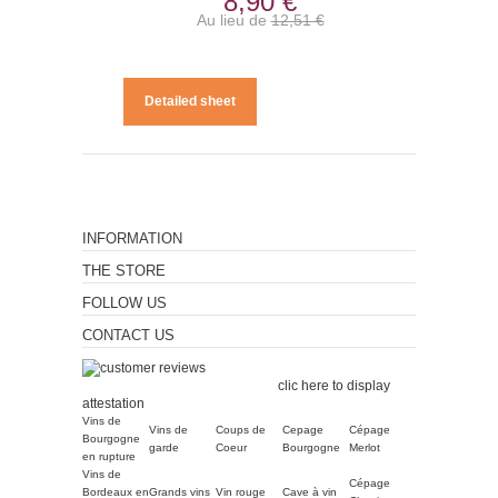
8,90 €
Au lieu de
12,51 €
Detailed sheet
INFORMATION
THE STORE
FOLLOW US
CONTACT US
Merchant approved by
Guaranteed Reviews Company,
clic here to display
attestation
.
Vins de
Vins de
Coups de
Cepage
Cépage
Bourgogne
garde
Coeur
Bourgogne
Merlot
en rupture
Vins de
Cépage
Bordeaux en
Grands vins
Vin rouge
Cave à vin