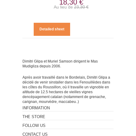
18,30 €
Au lieu de
23,30 €
Detailed sheet
Dimitri Glipa et Muriel Samson dirigent le Mas
Mudigliza depuis 2006.
Après avoir travaillé dans le Bordelais, Dimitri Glipa a
décidé de venir sinstaller dans les Fenouillèdes dans
les côtes du Roussillon, où il travaille un vignoble en
altitude de 12.5 hectares de vieilles vignes
dencépagement catalan (notamment de grenache,
carignan, mourvèdre, maccabeu..)
INFORMATION
THE STORE
FOLLOW US
CONTACT US