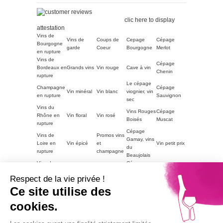
Merchant approved by
Guaranteed Reviews Company,
clic here to display
attestation
.
Vins de
Vins de
Coups de
Cepage
Cépage
Bourgogne
garde
Coeur
Bourgogne
Merlot
en rupture
Vins de
Cépage
Bordeaux en
Grands vins
Vin rouge
Cave à vin
Chenin
rupture
Le cépage
Champagne
Cépage
Vin minéral
Vin blanc
viognier, vin
en rupture
Sauvignon
sec
Vins du
Vins Rouges
Cépage
Rhône en
Vin floral
Vin rosé
Boisés
Muscat
rupture
Cépage
Vins de
Promos vins
Gamay, vins
Loire en
Vin épicé
et
Vin petit prix
du
rupture
champagne
Beaujolais
Vins du
Cépage
Vins
ACCORDS
Champagne
Languedoc
Syrah, vin
tanniques
METS
petit prix
Respect de la vie privée !
en rupture
du Rhône
Autres
Ce site utilise des
Vins
LE VIN PAR
Vin blanc
régions en
Magnum
moelleux
GOUTS
petit prix
cookies.
rupture
Vins de
Bourgogne
Cépage
Vins rouge
Vins corsés
Vouvray