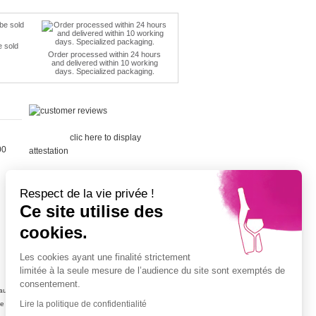
e sold
Order processed within 24 hours
and delivered within 10 working
days. Specialized packaging.
Merchant
approved by Guaranteed Reviews
Company,
clic here to display
00
attestation
.
Respect de la vie privée !
Ce site utilise des
cookies.
Cépage Merlot
Cépage Chenin
Les cookies ayant une finalité strictement
Cépage Sauvignon
limitée à la seule mesure de l’audience du site sont exemptés de
Cépage Muscat
consentement.
ujolais
Vin petit prix
Lire la politique de confidentialité
ne
Champagne petit prix