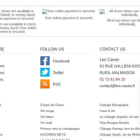
Your online payment is secured.
All of our wines can b
es are available in stock.
individually.
 money back! Your online
ment is secured.
RE
FOLLOW US
CONTACT US
Les Caves
Facebook
nes
62 RUE GALLIENI 925
ers
Twitter
RUEIL-MALMAISON
01 72 61 84 10
es
RSS
contact@les-caves.fr
ter
e
Coups de Coeur
Cepage Bourgogne
Vin rouge
Cave à vin
Vin blanc
Le cépage viognier, vin sec
Vin rosé
Vins Rouges Boisés
Promos vins et champagne
Cépage Gamay, vins du Bea
es
ACCORDS METS
Cépage Syrah, vin du Rhô