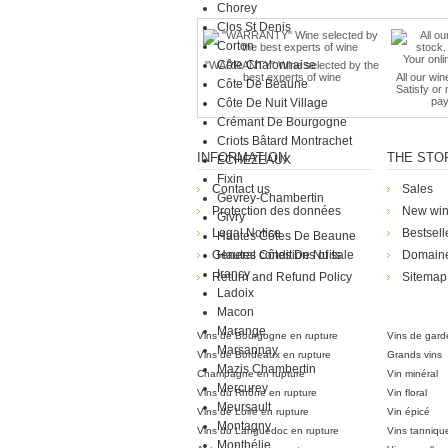
Chorey
Clos St Denis
Corton
Côte Chalonnaise
"WARRANTY" Wine selected by the
best experts of wine
All our win
Côte De Beaune
Satisfy or
pay
Côte De Nuit Village
Crémant De Bourgogne
Criots Bâtard Montrachet
INFORMATION
THE STO
ECHEZEAUX
Fixin
Contact us
Sales
Gevrey-Chambertin
Protection des données
New wi
Givry
Legal Notice
Bestsell
Hautes Côtes De Beaune
General conditions of sale
Hautes Côtes De Nuits
Domain
Irancy
Return and Refund Policy
Sitemap
Ladoix
Die Weingü
Macon
Marange
Vins de Bourgogne en rupture
Vins de gard
Marsannay
Vins de Bordeaux en rupture
Grands vins
Mazis Chambertin
Champagne en rupture
Vin minéral
Mercurey
Vins du Rhône en rupture
Vin floral
Meursault
Vins de Loire en rupture
Vin épicé
Montagny
Vins du Languedoc en rupture
Vins tanniqu
Monthélie