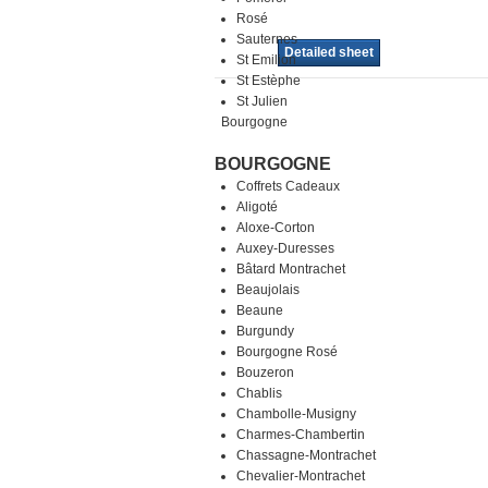
Rosé
Sauternes
Detailed sheet
St Emilion
St Estèphe
St Julien
Bourgogne
BOURGOGNE
Coffrets Cadeaux
Aligoté
Aloxe-Corton
Auxey-Duresses
Bâtard Montrachet
Beaujolais
Beaune
Burgundy
Bourgogne Rosé
Bouzeron
Chablis
Chambolle-Musigny
Charmes-Chambertin
Chassagne-Montrachet
Chevalier-Montrachet