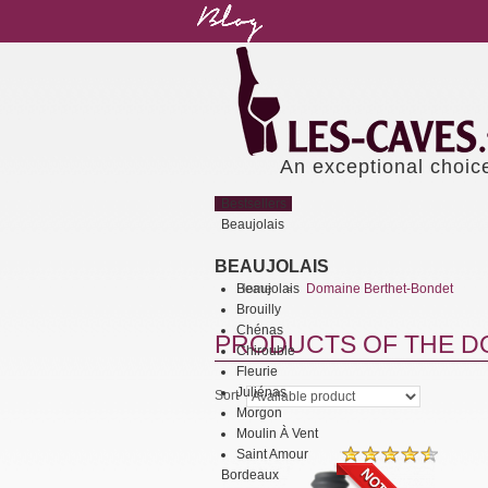
An exceptional choic
Bestsellers
Beaujolais
BEAUJOLAIS
Beaujolais
Home
Domaine Berthet-Bondet
>
Brouilly
Chénas
PRODUCTS OF THE D
Chirouble
Fleurie
Juliénas
Sort
Morgon
Moulin À Vent
Saint Amour
Bordeaux