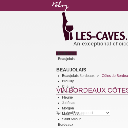
An exceptional choic
Bestsellers
Beaujolais
BEAUJOLAIS
Beaujolais
Home
Bordeaux
Côtes de Borde
>
>
Brouilly
Chénas
VIN BORDEAUX CÔTE
Chirouble
Fleurie
Juliénas
Morgon
Sort
Moulin À Vent
Saint Amour
Bordeaux