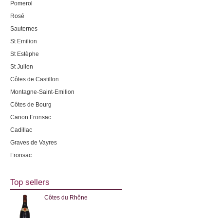
Pomerol
Rosé
Sauternes
St Emilion
St Estèphe
St Julien
Côtes de Castillon
Montagne-Saint-Emilion
Côtes de Bourg
Canon Fronsac
Cadillac
Graves de Vayres
Fronsac
Top sellers
Côtes du Rhône