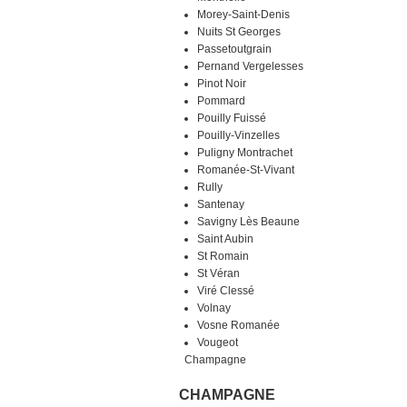
Morey-Saint-Denis
Nuits St Georges
Passetoutgrain
Pernand Vergelesses
Pinot Noir
Pommard
Pouilly Fuissé
Pouilly-Vinzelles
Puligny Montrachet
Romanée-St-Vivant
Rully
Santenay
Savigny Lès Beaune
Saint Aubin
St Romain
St Véran
Viré Clessé
Volnay
Vosne Romanée
Vougeot
Champagne
CHAMPAGNE