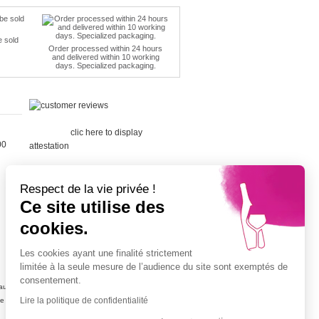
e sold
Order processed within 24 hours
and delivered within 10 working
days. Specialized packaging.
Merchant
approved by Guaranteed Reviews
Company,
clic here to display
00
attestation
.
Respect de la vie privée !
Ce site utilise des
cookies.
Cépage Merlot
Cépage Chenin
Les cookies ayant une finalité strictement
Cépage Sauvignon
limitée à la seule mesure de l’audience du site sont exemptés de
Cépage Muscat
consentement.
ujolais
Vin petit prix
Lire la politique de confidentialité
ne
Champagne petit prix
Vin blanc petit prix