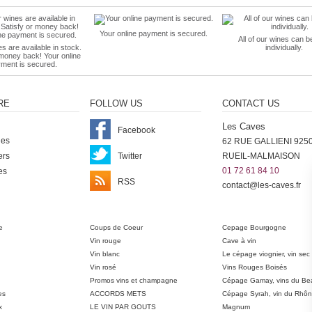
Your online payment is secured.
All of our wines can b
es are available in stock.
individually.
 money back! Your online
ment is secured.
RE
FOLLOW US
CONTACT US
Les Caves
Facebook
nes
62 RUE GALLIENI 925
ers
Twitter
RUEIL-MALMAISON
01 72 61 84 10
es
RSS
contact@les-caves.fr
ter
e
Coups de Coeur
Cepage Bourgogne
Vin rouge
Cave à vin
Vin blanc
Le cépage viognier, vin sec
Vin rosé
Vins Rouges Boisés
Promos vins et champagne
Cépage Gamay, vins du Bea
es
ACCORDS METS
Cépage Syrah, vin du Rhô
x
LE VIN PAR GOUTS
Magnum