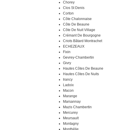
Chorey
Clos St Denis
Corton
Côte Chalonnaise
Côte De Beaune
Côte De Nuit Village
Crémant De Bourgogne
Criots Bâtard Montrachet
ECHEZEAUX
Fixin
Gevrey-Chambertin
Givry
Hautes Côtes De Beaune
Hautes Côtes De Nuits
Irancy
Ladoix
Macon
Marange
Marsannay
Mazis Chambertin
Mercurey
Meursault
Montagny
Monthélie