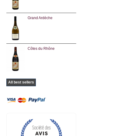
Grand Ardèche
Côtes du Rhône
All best sellers