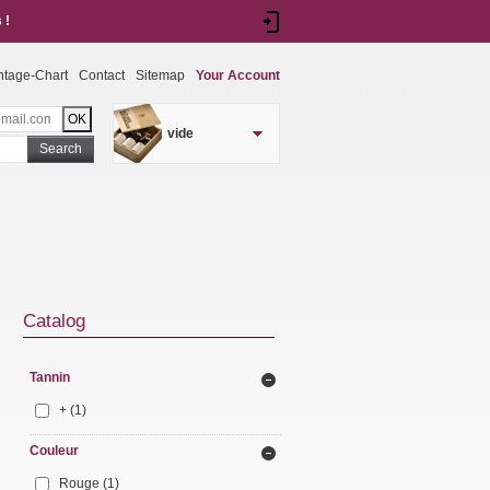
 !
ntage-Chart
Contact
Sitemap
Your Account
vide
Search
Catalog
Tannin
+
(1)
Couleur
Rouge
(1)