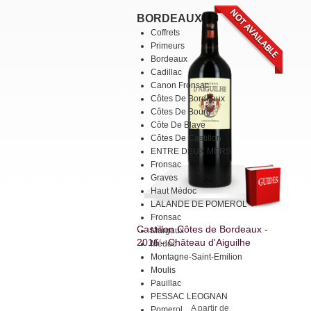
BORDEAUX
Coffrets
Primeurs
Bordeaux
Cadillac
Canon Fronsac
Côtes De Bordeaux
Côtes De Bourg
Côte De Blaye
Côtes De Castillon
ENTRE DEUX MERS
Fronsac
Graves
Haut Médoc
LALANDE DE POMEROL
Fronsac
Castillon Côtes de Bordeaux -
Margaux
2016 - Château d'Aiguilhe
Médoc
Montagne-Saint-Emilion
Moulis
Pauillac
PESSAC LEOGNAN
A partir de
Pomerol