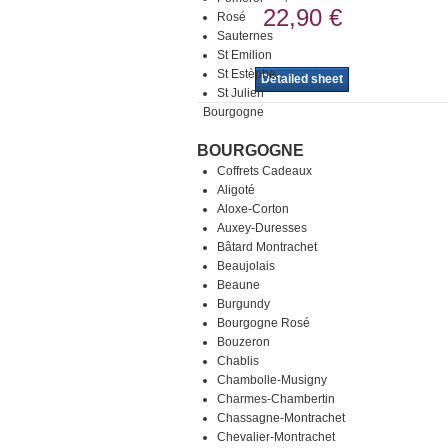
22,90 €
Rosé
Sauternes
St Emilion
St Estèphe
Detailed sheet
St Julien
Bourgogne
BOURGOGNE
Coffrets Cadeaux
Aligoté
Aloxe-Corton
Auxey-Duresses
Bâtard Montrachet
Beaujolais
Beaune
Burgundy
Bourgogne Rosé
Bouzeron
Chablis
Chambolle-Musigny
Charmes-Chambertin
Chassagne-Montrachet
Chevalier-Montrachet