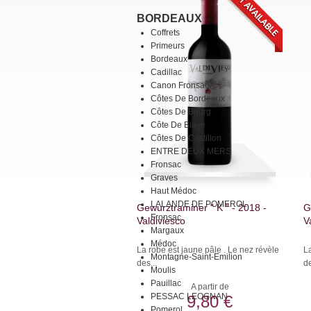
BORDEAUX
Coffrets
Primeurs
Bordeaux
Cadillac
Canon Fronsac
Côtes De Bordeaux
Côtes De Bourg
Côte De Blaye
Côtes De Castillon
ENTRE DEUX MERS
Fronsac
Graves
Haut Médoc
LALANDE DE POMEROL
Gewurztraminer " K " - 2018 -
G
Fronsac
Valdiviesco
V
Margaux
Médoc
La robe est jaune pâle . Le nez révèle
La
Montagne-Saint-Emilion
des...
de
Moulis
Pauillac
A partir de
PESSAC LEOGNAN
9,80 €
Pomerol