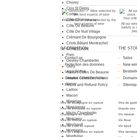
Chorey
Clos St Denis
Corton
Côte Chalonnaise
"WARRANTY" Wine selected by the
best experts of wine
All our win
Côte De Beaune
Satisfy or
pay
Côte De Nuit Village
Crémant De Bourgogne
Criots Bâtard Montrachet
INFORMATION
THE STO
ECHEZEAUX
Fixin
Contact us
Sales
Gevrey-Chambertin
Protection des données
New wi
Givry
Legal Notice
Bestsell
Hautes Côtes De Beaune
General conditions of sale
Hautes Côtes De Nuits
Domain
Irancy
Return and Refund Policy
Sitemap
Ladoix
Die Weingü
Macon
Marange
Vins de Bourgogne en rupture
Vins de gard
Marsannay
Vins de Bordeaux en rupture
Grands vins
Mazis Chambertin
Champagne en rupture
Vin minéral
Mercurey
Vins du Rhône en rupture
Vin floral
Meursault
Vins de Loire en rupture
Vin épicé
Montagny
Vins du Languedoc en rupture
Vins tanniqu
Monthélie