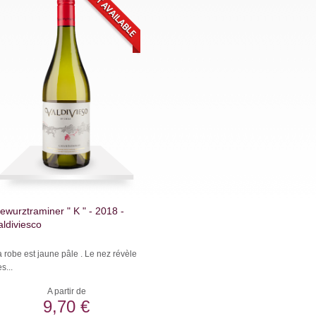
ewurztraminer " K " - 2018 -
aldiviesco
 robe est jaune pâle . Le nez révèle
s...
A partir de
9,70 €