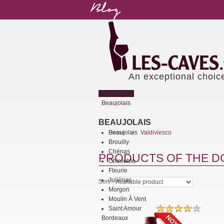
An exceptional choic
Bestsellers
Beaujolais
BEAUJOLAIS
Beaujolais
Home
Valdiviesco
>
Brouilly
Chénas
PRODUCTS OF THE DO
Chirouble
Fleurie
Juliénas
Sort
Morgon
Moulin À Vent
Saint Amour
Bordeaux