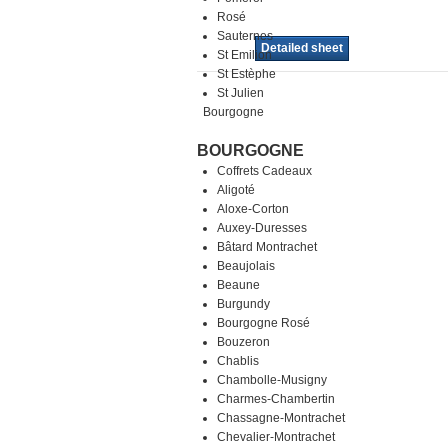
Rosé
Sauternes
Detailed sheet
St Emilion
St Estèphe
St Julien
Bourgogne
BOURGOGNE
Coffrets Cadeaux
Aligoté
Aloxe-Corton
Auxey-Duresses
Bâtard Montrachet
Beaujolais
Beaune
Burgundy
Bourgogne Rosé
Bouzeron
Chablis
Chambolle-Musigny
Charmes-Chambertin
Chassagne-Montrachet
Chevalier-Montrachet