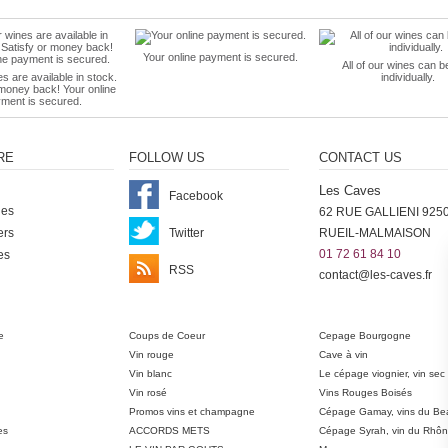
Your online payment is secured.
All of our wines can b
es are available in stock.
individually.
 money back! Your online
ment is secured.
RE
FOLLOW US
CONTACT US
Les Caves
Facebook
nes
62 RUE GALLIENI 925
ers
Twitter
RUEIL-MALMAISON
01 72 61 84 10
es
RSS
contact@les-caves.fr
ter
e
Coups de Coeur
Cepage Bourgogne
Vin rouge
Cave à vin
Vin blanc
Le cépage viognier, vin sec
Vin rosé
Vins Rouges Boisés
Promos vins et champagne
Cépage Gamay, vins du Bea
es
ACCORDS METS
Cépage Syrah, vin du Rhô