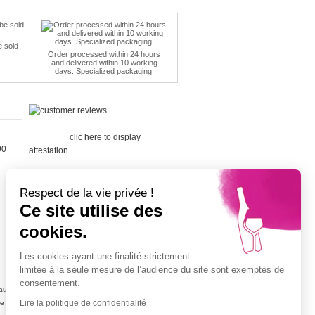
e sold
Order processed within 24 hours
and delivered within 10 working
days. Specialized packaging.
Merchant
approved by Guaranteed Reviews
Company,
clic here to display
00
attestation
.
Respect de la vie privée !
Ce site utilise des
cookies.
Cépage Merlot
Cépage Chenin
Les cookies ayant une finalité strictement
Cépage Sauvignon
limitée à la seule mesure de l’audience du site sont exemptés de
Cépage Muscat
consentement.
ujolais
Vin petit prix
Lire la politique de confidentialité
ne
Champagne petit prix