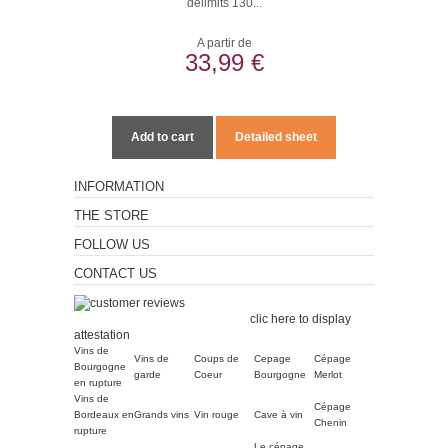
delimits 130...
A partir de
33,99 €
Add to cart
Detailed sheet
INFORMATION
THE STORE
FOLLOW US
CONTACT US
Merchant approved by
Guaranteed Reviews Company,
clic here to display
attestation
.
Vins de
Vins de
Coups de
Cepage
Cépage
Bourgogne
garde
Coeur
Bourgogne
Merlot
en rupture
Vins de
Cépage
Bordeaux en
Grands vins
Vin rouge
Cave à vin
Chenin
rupture
Le cépage