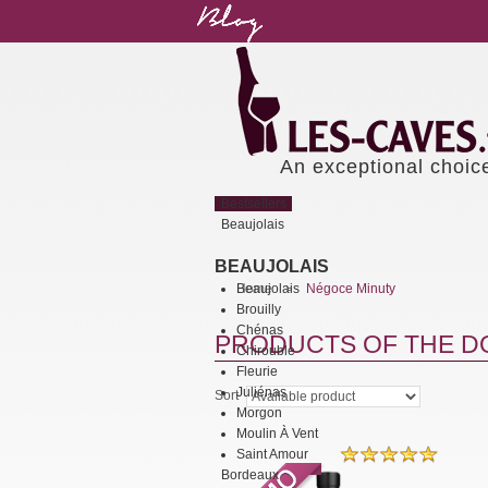
An exceptional choic
Bestsellers
Beaujolais
BEAUJOLAIS
Beaujolais
Home
Négoce Minuty
>
Brouilly
Chénas
PRODUCTS OF THE D
Chirouble
Fleurie
Juliénas
Sort
Morgon
Moulin À Vent
Saint Amour
Bordeaux