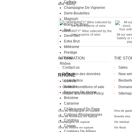
Coffrets
and "Bailly".
Champagne De Vigneron
Demi-Bouteilles
Magnum
Blanc De Blanc
Brut
"WARRANTY" Wine selected by the
best experts of wine
All our win
Demi-Sec
Satisfy or
Extra Brut
pay
Millésimé
Prestige
INFORMATION
Rosé
THE STO
Rhône
Contact us
Sales
Protection des données
New wi
RHÔNE
Legal Notice
Bestsell
Coffrets
Ardèche
General conditions of sale
Domain
Beaumes De Venise
Return and Refund Policy
Sitemap
Brézème
Die Weingü
Cairanne
Châteauneuf Du Pape
Vins de Bourgogne en rupture
Vins de gard
Collines-Rhodaniennes
Vins de Bordeaux en rupture
Grands vins
Condrieu
Champagne en rupture
Vin minéral
Cornas
Vins du Rhône en rupture
Vin floral
Costières De Nîmes