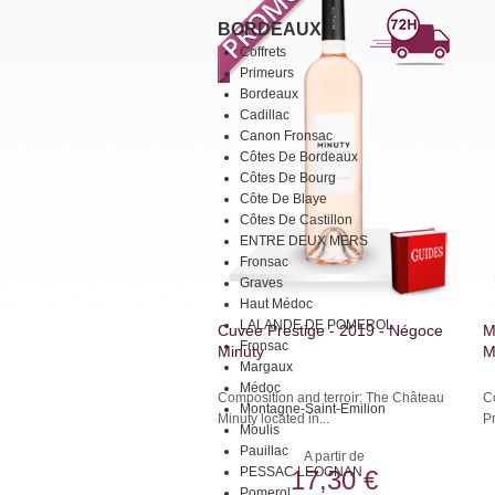
BORDEAUX
Coffrets
Primeurs
Bordeaux
Cadillac
Canon Fronsac
Côtes De Bordeaux
Côtes De Bourg
Côte De Blaye
Côtes De Castillon
ENTRE DEUX MERS
Fronsac
Graves
Haut Médoc
LALANDE DE POMEROL
Cuvée Prestige - 2019 - Négoce
M
Fronsac
Minuty
M
Margaux
Médoc
Composition and terroir: The Château
Co
Montagne-Saint-Emilion
Minuty located in...
P
Moulis
Pauillac
A partir de
PESSAC LEOGNAN
17,30 €
Pomerol