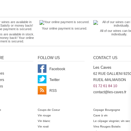
Your online payment is secured.
All of our wines can b
es are available in stock.
individually.
 money back! Your online
ment is secured.
RE
FOLLOW US
CONTACT US
Les Caves
Facebook
nes
62 RUE GALLIENI 925
ers
Twitter
RUEIL-MALMAISON
01 72 61 84 10
es
RSS
contact@les-caves.fr
ter
e
Coups de Coeur
Cepage Bourgogne
Vin rouge
Cave à vin
Vin blanc
Le cépage viognier, vin sec
Vin rosé
Vins Rouges Boisés