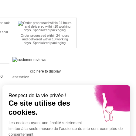
e sold
Order processed within 24 hours
and delivered within 10 working
days. Specialized packaging.
Merchant
approved by Guaranteed Reviews
Company,
clic here to display
00
attestation
.
Respect de la vie privée !
Ce site utilise des
cookies.
Cépage Merlot
Cépage Chenin
Les cookies ayant une finalité strictement
Cépage Sauvignon
limitée à la seule mesure de l’audience du site sont exemptés de
Cépage Muscat
consentement.