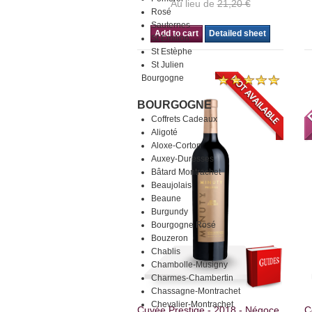
Au lieu de
21,20 €
Rosé
Sauternes
Add to cart
Detailed sheet
St Emilion
St Estèphe
St Julien
Bourgogne
BOURGOGNE
Coffrets Cadeaux
Aligoté
Aloxe-Corton
Auxey-Duresses
Bâtard Montrachet
Beaujolais
Beaune
Burgundy
Bourgogne Rosé
Bouzeron
Chablis
Chambolle-Musigny
Charmes-Chambertin
Chassagne-Montrachet
Chevalier-Montrachet
Cuvée Prestige - 2018 - Négoce
C