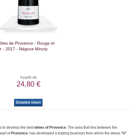
ôtes de Provence - Rouge et
r - 2017 - Négoce Minuty
A partir de
24,80 €
Detailed sheet
s to develop the best
wines of Provence
.
The area that lies between the
eart of
Provence
, has developed a trading business from which the wines "M"