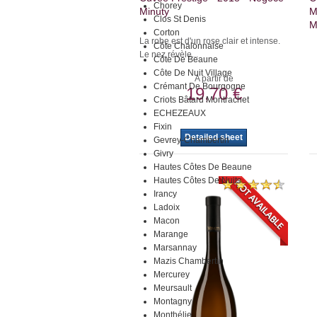
Chorey
Minuty
M
Clos St Denis
M
Corton
La robe est d'un rose clair et intense.
Côte Chalonnaise
Le nez révèle...
Côte De Beaune
Côte De Nuit Village
A partir de
Crémant De Bourgogne
19,70 €
Criots Bâtard Montrachet
ECHEZEAUX
Fixin
Detailed sheet
Gevrey-Chambertin
Givry
Hautes Côtes De Beaune
Hautes Côtes De Nuits
Irancy
Ladoix
Macon
Marange
Marsannay
Mazis Chambertin
Mercurey
Meursault
Montagny
Monthélie