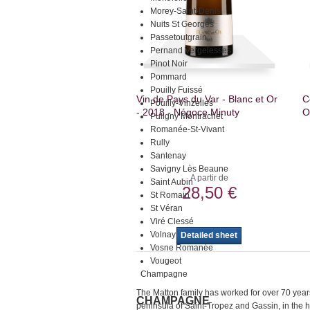
Morey-Saint-Denis
Nuits St Georges
Passetoutgrain
Pernand Vergelesses
Pinot Noir
Pommard
Pouilly Fuissé
Vin de Pays du Var - Blanc et Or
C
Pouilly-Vinzelles
- 2018 - Négoce Minuty
O
Puligny Montrachet
Romanée-St-Vivant
Rully
Santenay
Savigny Lès Beaune
A partir de
Saint Aubin
28,50 €
St Romain
St Véran
Viré Clessé
Volnay
Detailed sheet
Vosne Romanée
Vougeot
Champagne
The Matton family has worked for over 70 year
CHAMPAGNE
peninsula of Saint-Tropez and Gassin, in the h