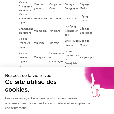
Vins de
Vins de
Coups de
Cepage
Cépage
Bourgogne
garde
Coeur
Bourgogne
Merlot
en rupture
Vins de
Cépage
Bordeaux en
Grands vins
Vin rouge
Cave à vin
Chenin
rupture
Le cépage
Champagne
Cépage
Vin minéral
Vin blanc
viognier, vin
en rupture
Sauvignon
sec
Vins du
Vins Rouges
Cépage
Rhône en
Vin floral
Vin rosé
Boisés
Muscat
rupture
Cépage
Vins de
Promos vins
Gamay, vins
Loire en
Vin épicé
et
Vin petit prix
du
rupture
champagne
Beaujolais
Vins du
Cépage
Vins
ACCORDS
Champagne
Languedoc
Syrah, vin
tanniques
METS
petit prix
Respect de la vie privée !
en rupture
du Rhône
Autres
Ce site utilise des
Vins
LE VIN PAR
Vin blanc
régions en
Magnum
moelleux
GOUTS
petit prix
cookies.
rupture
Vins de
Bourgogne
Cépage
Vins rouge
Les cookies ayant une finalité strictement limitée
Vins corsés
Vouvray
en rupture
Chardonnay
petit prix
à la seule mesure de l’audience du site sont exemptés de
Part2
consentement.
Vins fruités