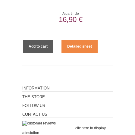
A partir de
16,90 €
Add to cart
Detailed sheet
INFORMATION
THE STORE
FOLLOW US
CONTACT US
Merchant approved by
Guaranteed Reviews Company,
clic here to display
attestation
.