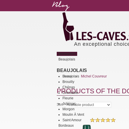
An exceptional choic
Bestsellers
Beaujolais
BEAUJOLAIS
Beaujolais
Home
Michel Couvreur
>
Brouilly
Chénas
PRODUCTS OF THE D
Chirouble
Fleurie
Juliénas
Sort
Morgon
Moulin À Vent
Saint Amour
Bordeaux