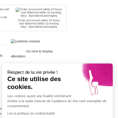
e sold
Order processed within 24 hours
and delivered within 10 working
days. Specialized packaging.
Merchant
approved by Guaranteed Reviews
Company,
clic here to display
00
attestation
.
Respect de la vie privée !
Ce site utilise des
cookies.
Cépage Merlot
Cépage Chenin
Les cookies ayant une finalité strictement
Cépage Sauvignon
limitée à la seule mesure de l’audience du site sont exemptés de
Cépage Muscat
consentement.
ujolais
Vin petit prix
Lire la politique de confidentialité
ne
Champagne petit prix