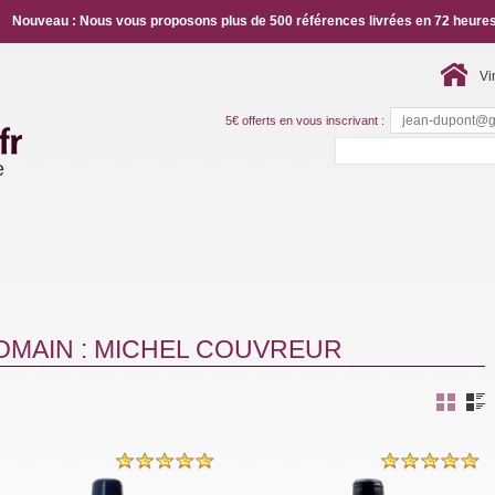
Nouveau : Nous vous proposons plus de 500 références livrées en 72 heures
Vi
5€ offerts en vous inscrivant :
e
OMAIN : MICHEL COUVREUR