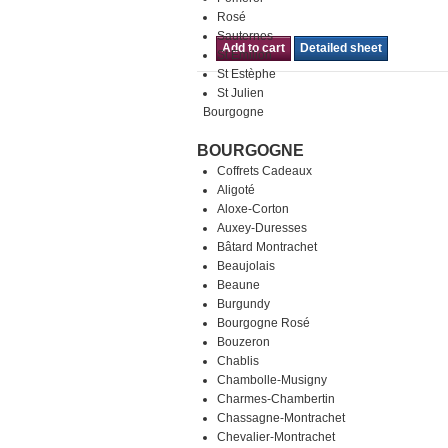
Rosé
Sauternes
Add to cart
Detailed sheet
St Emilion
St Estèphe
St Julien
Bourgogne
BOURGOGNE
Coffrets Cadeaux
Aligoté
Aloxe-Corton
Auxey-Duresses
Bâtard Montrachet
Beaujolais
Beaune
Burgundy
Bourgogne Rosé
Bouzeron
Chablis
Chambolle-Musigny
Charmes-Chambertin
Chassagne-Montrachet
Chevalier-Montrachet