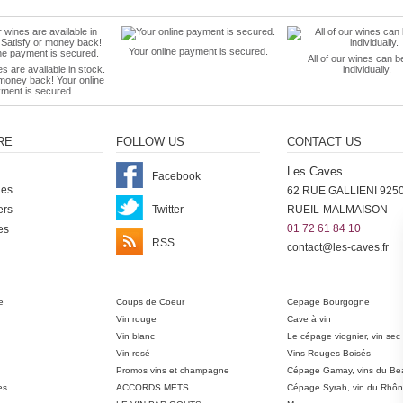
Your online payment is secured.
All of our wines can b
es are available in stock.
individually.
 money back! Your online
ment is secured.
RE
FOLLOW US
CONTACT US
Les Caves
Facebook
nes
62 RUE GALLIENI 925
ers
Twitter
RUEIL-MALMAISON
01 72 61 84 10
es
RSS
contact@les-caves.fr
ter
e
Coups de Coeur
Cepage Bourgogne
Vin rouge
Cave à vin
Vin blanc
Le cépage viognier, vin sec
Vin rosé
Vins Rouges Boisés
Promos vins et champagne
Cépage Gamay, vins du Bea
es
ACCORDS METS
Cépage Syrah, vin du Rhô