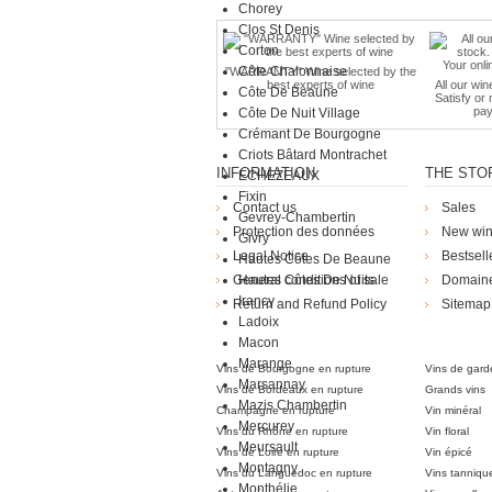
Chorey
Clos St Denis
Corton
Côte Chalonnaise
"WARRANTY" Wine selected by the
best experts of wine
All our win
Côte De Beaune
Satisfy or
pay
Côte De Nuit Village
Crémant De Bourgogne
Criots Bâtard Montrachet
INFORMATION
THE STO
ECHEZEAUX
Fixin
Contact us
Sales
Gevrey-Chambertin
Protection des données
New wi
Givry
Legal Notice
Bestsell
Hautes Côtes De Beaune
General conditions of sale
Hautes Côtes De Nuits
Domain
Irancy
Return and Refund Policy
Sitemap
Ladoix
Die Weingü
Macon
Marange
Vins de Bourgogne en rupture
Vins de gard
Marsannay
Vins de Bordeaux en rupture
Grands vins
Mazis Chambertin
Champagne en rupture
Vin minéral
Mercurey
Vins du Rhône en rupture
Vin floral
Meursault
Vins de Loire en rupture
Vin épicé
Montagny
Vins du Languedoc en rupture
Vins tanniqu
Monthélie