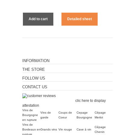
Add to cart
Detailed sheet
INFORMATION
THE STORE
FOLLOW US
CONTACT US
Merchant approved by
Guaranteed Reviews Company,
clic here to display
attestation
.
Vins de
Vins de
Coups de
Cepage
Cépage
Bourgogne
garde
Coeur
Bourgogne
Merlot
en rupture
Vins de
Cépage
Bordeaux en
Grands vins
Vin rouge
Cave à vin
Chenin
rupture