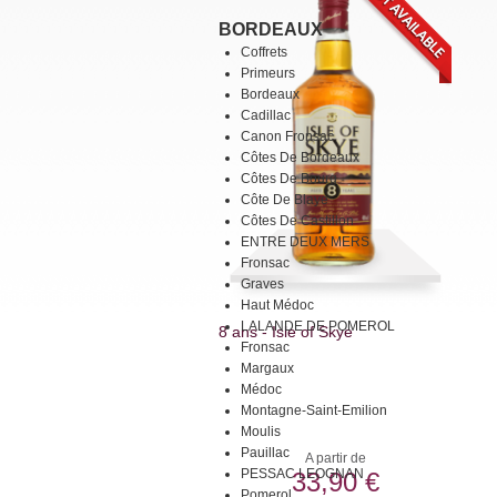
BORDEAUX
Coffrets
Primeurs
Bordeaux
Cadillac
Canon Fronsac
Côtes De Bordeaux
Côtes De Bourg
Côte De Blaye
Côtes De Castillon
ENTRE DEUX MERS
Fronsac
Graves
Haut Médoc
LALANDE DE POMEROL
8 ans - Isle of Skye
Fronsac
Margaux
Médoc
Montagne-Saint-Emilion
Moulis
Pauillac
A partir de
PESSAC LEOGNAN
33,90 €
Pomerol