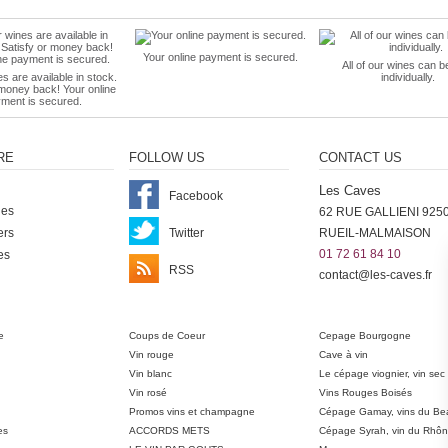
Your online payment is secured.
All of our wines can b
es are available in stock.
individually.
 money back! Your online
ment is secured.
RE
FOLLOW US
CONTACT US
Les Caves
Facebook
nes
62 RUE GALLIENI 925
ers
Twitter
RUEIL-MALMAISON
01 72 61 84 10
es
RSS
contact@les-caves.fr
ter
e
Coups de Coeur
Cepage Bourgogne
Vin rouge
Cave à vin
Vin blanc
Le cépage viognier, vin sec
Vin rosé
Vins Rouges Boisés
Promos vins et champagne
Cépage Gamay, vins du Bea
es
ACCORDS METS
Cépage Syrah, vin du Rhô