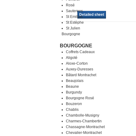
Rosé
Sauternes
Detailed sheet
St Emilion
St Estèphe
St Julien
Bourgogne
BOURGOGNE
Coffrets Cadeaux
Aligoté
Aloxe-Corton
Auxey-Duresses
Bâtard Montrachet
Beaujolais
Beaune
Burgundy
Bourgogne Rosé
Bouzeron
Chablis
Chambolle-Musigny
Charmes-Chambertin
Chassagne-Montrachet
Chevalier-Montrachet