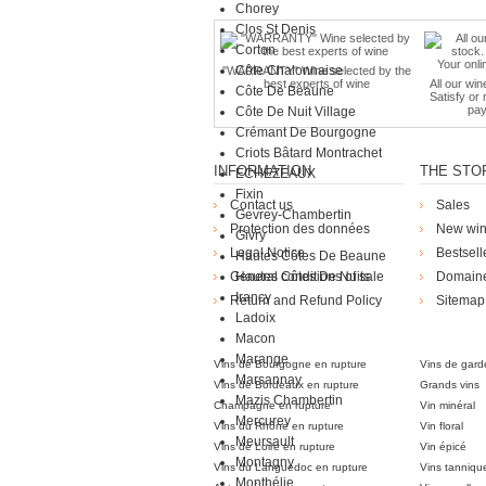
Chorey
Clos St Denis
Corton
Côte Chalonnaise
"WARRANTY" Wine selected by the
best experts of wine
All our win
Côte De Beaune
Satisfy or
pay
Côte De Nuit Village
Crémant De Bourgogne
Criots Bâtard Montrachet
INFORMATION
THE STO
ECHEZEAUX
Fixin
Contact us
Sales
Gevrey-Chambertin
Protection des données
New wi
Givry
Legal Notice
Bestsell
Hautes Côtes De Beaune
General conditions of sale
Hautes Côtes De Nuits
Domain
Irancy
Return and Refund Policy
Sitemap
Ladoix
Die Weingü
Macon
Marange
Vins de Bourgogne en rupture
Vins de gard
Marsannay
Vins de Bordeaux en rupture
Grands vins
Mazis Chambertin
Champagne en rupture
Vin minéral
Mercurey
Vins du Rhône en rupture
Vin floral
Meursault
Vins de Loire en rupture
Vin épicé
Montagny
Vins du Languedoc en rupture
Vins tanniqu
Monthélie