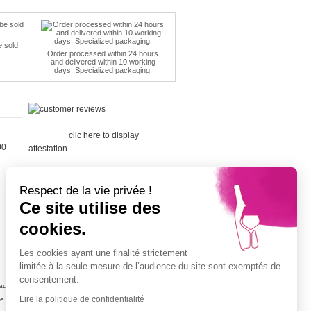
e sold
Order processed within 24 hours
and delivered within 10 working
days. Specialized packaging.
Merchant
approved by Guaranteed Reviews
Company,
clic here to display
00
attestation
.
Respect de la vie privée !
Ce site utilise des
cookies.
Cépage Merlot
Cépage Chenin
Les cookies ayant une finalité strictement
Cépage Sauvignon
limitée à la seule mesure de l’audience du site sont exemptés de
Cépage Muscat
consentement.
ujolais
Vin petit prix
Lire la politique de confidentialité
ne
Champagne petit prix