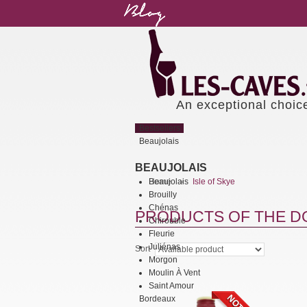
An exceptional choic
Bestsellers
Beaujolais
BEAUJOLAIS
Beaujolais
Home
Isle of Skye
>
Brouilly
Chénas
PRODUCTS OF THE DO
Chirouble
Fleurie
Juliénas
Sort
Morgon
Moulin À Vent
Saint Amour
Bordeaux