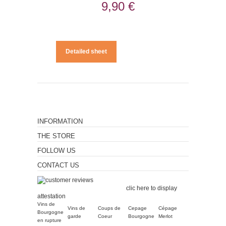
9,90 €
Detailed sheet
INFORMATION
THE STORE
FOLLOW US
CONTACT US
Merchant approved by
Guaranteed Reviews Company,
clic here to display
attestation
.
Vins de
Vins de
Coups de
Cepage
Cépage
Bourgogne
garde
Coeur
Bourgogne
Merlot
en rupture