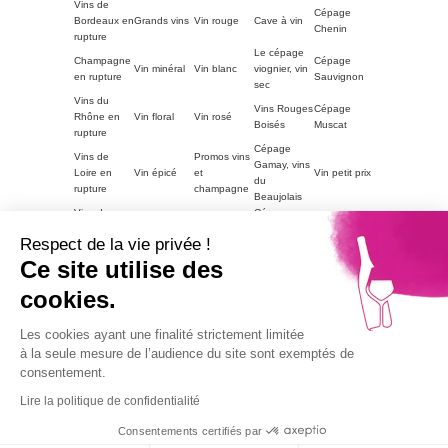
Vins de
Cépage
Bordeaux en
Grands vins
Vin rouge
Cave à vin
Chenin
rupture
Le cépage
Champagne
Cépage
Vin minéral
Vin blanc
viognier, vin
en rupture
Sauvignon
sec
Vins du
Vins Rouges
Cépage
Rhône en
Vin floral
Vin rosé
Boisés
Muscat
rupture
Cépage
Vins de
Promos vins
Gamay, vins
Loire en
Vin épicé
et
Vin petit prix
du
rupture
champagne
Beaujolais
Vins du
Cépage
Vins
ACCORDS
Champagne
Languedoc
Syrah, vin
tanniques
METS
petit prix
Respect de la vie privée !
en rupture
du Rhône
Autres
Ce site utilise des
Vins
LE VIN PAR
Vin blanc
régions en
Magnum
moelleux
GOUTS
petit prix
cookies.
rupture
Vins de
Bourgogne
Cépage
Vins rouge
Les cookies ayant une finalité strictement limitée
Vins corsés
Vouvray
en rupture
Chardonnay
petit prix
à la seule mesure de l’audience du site sont exemptés de
Part2
consentement.
Vins fruités
Lire la politique de confidentialité
Alcohol abuse is dangerous for health, consume with
moderation.
Consentements certifiés par
9.1
© 2026
Agence TooEasy
/10