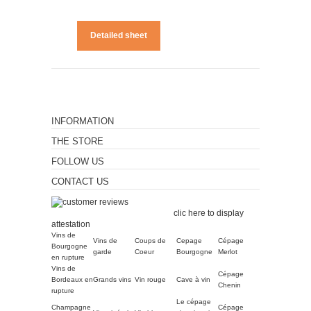
Detailed sheet
INFORMATION
THE STORE
FOLLOW US
CONTACT US
Merchant approved by
Guaranteed Reviews Company,
clic here to display
attestation
.
Vins de
Vins de
Coups de
Cepage
Cépage
Bourgogne
garde
Coeur
Bourgogne
Merlot
en rupture
Vins de
Cépage
Bordeaux en
Grands vins
Vin rouge
Cave à vin
Chenin
rupture
Le cépage
Champagne
Cépage