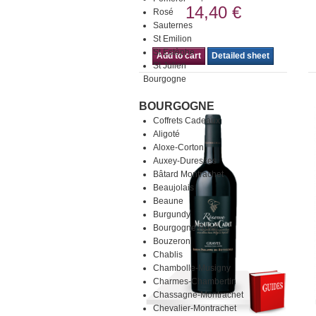
14,40 €
Rosé
Sauternes
St Emilion
St Estèphe
Add to cart
Detailed sheet
St Julien
Bourgogne
BOURGOGNE
Coffrets Cadeaux
Aligoté
Aloxe-Corton
Auxey-Duresses
Bâtard Montrachet
Beaujolais
Beaune
Burgundy
Bourgogne Rosé
Bouzeron
Chablis
Chambolle-Musigny
Charmes-Chambertin
Chassagne-Montrachet
Chevalier-Montrachet