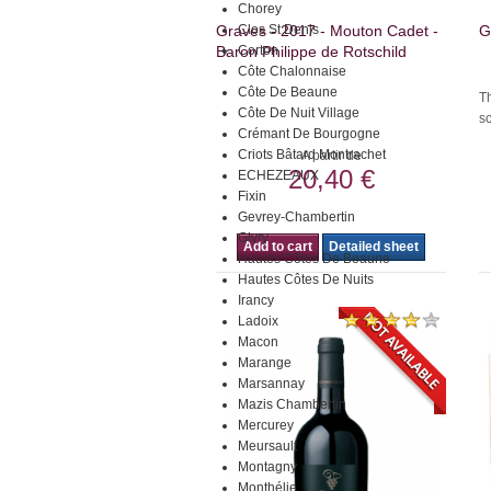
Chorey
Graves - 2017 - Mouton Cadet -
Clos St Denis
G
Baron Philippe de Rotschild
Corton
Côte Chalonnaise
Côte De Beaune
Th
Côte De Nuit Village
sc
Crémant De Bourgogne
Criots Bâtard Montrachet
A partir de
20,40 €
ECHEZEAUX
Fixin
Gevrey-Chambertin
Givry
Add to cart
Detailed sheet
Hautes Côtes De Beaune
Hautes Côtes De Nuits
Irancy
Ladoix
Macon
Marange
Marsannay
Mazis Chambertin
Mercurey
Meursault
Montagny
Monthélie