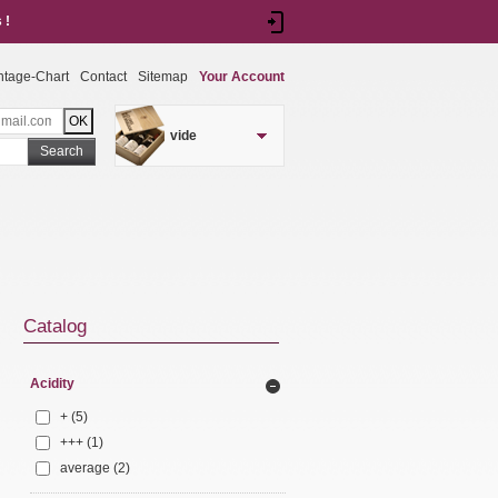
 !
ntage-Chart
Contact
Sitemap
Your Account
vide
Search
Catalog
Acidity
+
(5)
+++
(1)
average
(2)