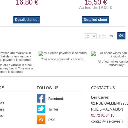
16,80 €
15,50 €
Au lieu de
19,00 €
Detailed sheet
Detailed sheet
Ok
products :
Your online payment is secured.
All of our wines can b
es are available in stock.
individually.
 money back! Your online
ment is secured.
RE
FOLLOW US
CONTACT US
Les Caves
Facebook
nes
62 RUE GALLIENI 925
ers
Twitter
RUEIL-MALMAISON
01 72 61 84 10
es
RSS
contact@les-caves.fr
ter