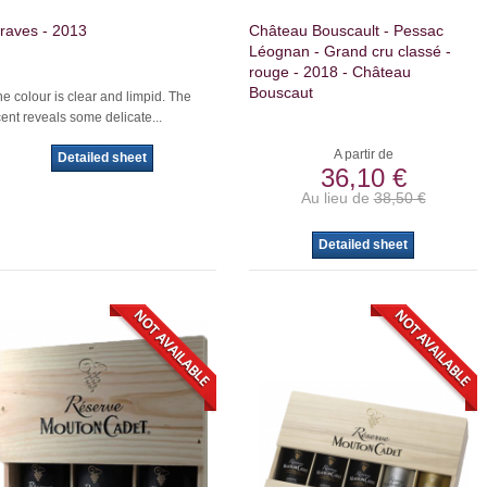
raves - 2013
Château Bouscault - Pessac
Léognan - Grand cru classé -
rouge - 2018 - Château
Bouscaut
e colour is clear and limpid. The
ent reveals some delicate...
A partir de
Detailed sheet
36,10 €
Au lieu de
38,50 €
Detailed sheet