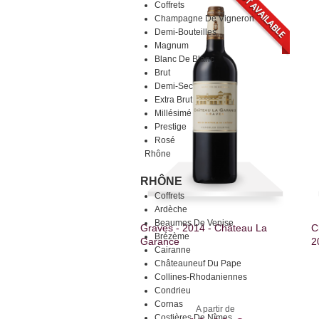
Coffrets
Champagne De Vigneron
Demi-Bouteilles
Magnum
Blanc De Blanc
Brut
Demi-Sec
Extra Brut
Millésimé
Prestige
Rosé
Rhône
RHÔNE
Coffrets
Ardèche
Beaumes De Venise
Graves - 2014 - Château La
C
Brézème
Garance
2
Cairanne
Châteauneuf Du Pape
Collines-Rhodaniennes
Condrieu
Cornas
A partir de
Costières De Nîmes