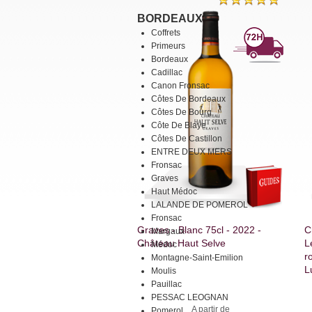
BORDEAUX
Coffrets
Primeurs
Bordeaux
Cadillac
Canon Fronsac
Côtes De Bordeaux
Côtes De Bourg
Côte De Blaye
Côtes De Castillon
ENTRE DEUX MERS
Fronsac
Graves
Haut Médoc
LALANDE DE POMEROL
Fronsac
Graves - Blanc 75cl - 2022 -
C
Margaux
Château Haut Selve
L
Médoc
r
Montagne-Saint-Emilion
L
Moulis
Pauillac
PESSAC LEOGNAN
A partir de
Pomerol