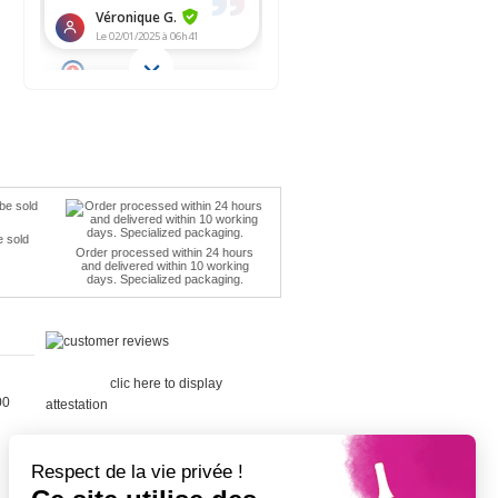
e sold
Order processed within 24 hours
and delivered within 10 working
days. Specialized packaging.
Merchant
approved by Guaranteed Reviews
Company,
clic here to display
00
attestation
.
Respect de la vie privée !