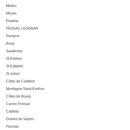
Médoc
Moulis
Pauillac
PESSAC LEOGNAN
Pomerol
Rosé
Sauternes
St Emilion
St Estèphe
St Julien
Côtes de Castillon
Montagne-Saint-Emilion
Côtes de Bourg
Canon Fronsac
Cadillac
Graves de Vayres
Fronsac