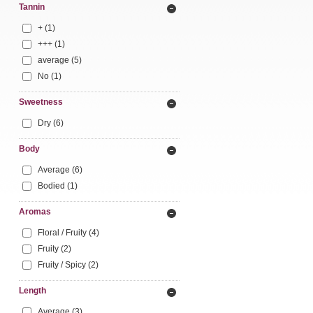
Tannin
+
(1)
+++
(1)
average
(5)
No
(1)
Sweetness
Dry
(6)
Body
Average
(6)
Bodied
(1)
Aromas
Floral / Fruity
(4)
Fruity
(2)
Fruity / Spicy
(2)
Length
Average
(3)