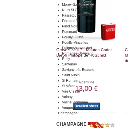
Morey-Saint-Denis
Nuits St Georges
Passetoutgrain
Pernand Vergelesses
Pinot Noir
Pommard
Pouilly Fuissé
Pouilly-Vinzelles
Puligny Montrachet
Graves - 2017 - Mouton Cadet -
C
Romanée-St-Vivant
Baron Philippe de Rotschild
M
Rully
d
Santenay
Savigny Lès Beaune
Saint Aubin
St Romain
A partir de
St Véran
13,00 €
Viré Clessé
Volnay
Vosne Romanée
Detailed sheet
Vougeot
Champagne
CHAMPAGNE