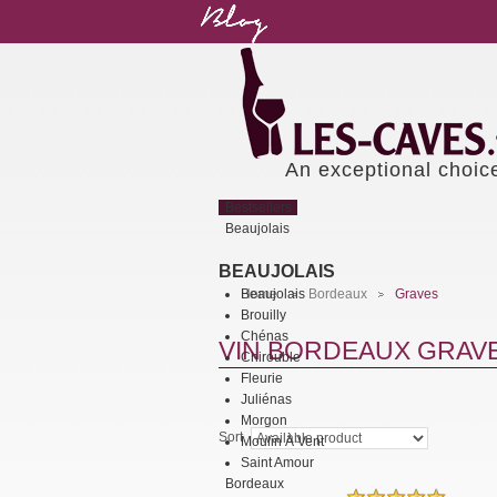
An exceptional choic
Bestsellers
Beaujolais
BEAUJOLAIS
Beaujolais
Home
Bordeaux
Graves
>
>
Brouilly
Chénas
VIN BORDEAUX GRAV
Chirouble
Fleurie
Juliénas
Morgon
Sort
Moulin À Vent
Saint Amour
Bordeaux