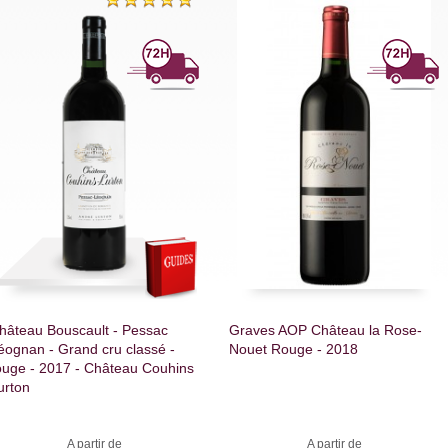
hâteau Bouscault - Pessac
Graves AOP Château la Rose-
éognan - Grand cru classé -
Nouet Rouge - 2018
ouge - 2017 - Château Couhins
urton
A partir de
A partir de