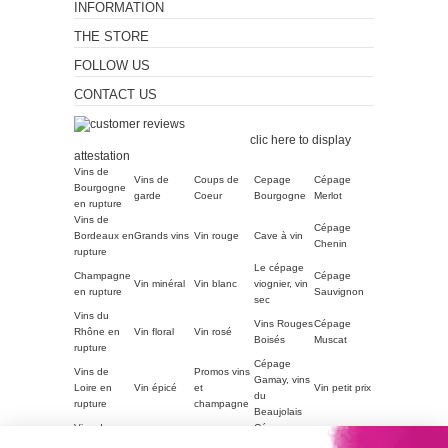
INFORMATION
THE STORE
FOLLOW US
CONTACT US
Merchant approved by
Guaranteed Reviews Company,
clic here to display
attestation
.
Vins de
Vins de
Coups de
Cepage
Cépage
Bourgogne
garde
Coeur
Bourgogne
Merlot
en rupture
Vins de
Cépage
Bordeaux en
Grands vins
Vin rouge
Cave à vin
Chenin
rupture
Le cépage
Champagne
Cépage
Vin minéral
Vin blanc
viognier, vin
en rupture
Sauvignon
sec
Vins du
Vins Rouges
Cépage
Rhône en
Vin floral
Vin rosé
Boisés
Muscat
rupture
Cépage
Vins de
Promos vins
Gamay, vins
Loire en
Vin épicé
et
Vin petit prix
du
rupture
champagne
Beaujolais
Vins du
Cépage
Vins
ACCORDS
Champagne
Languedoc
Syrah, vin