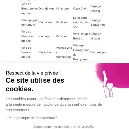
Vins de
Cépage
Bordeaux en
Grands vins
Vin rouge
Cave à vin
Chenin
rupture
Le cépage
Champagne
Cépage
Vin minéral
Vin blanc
viognier, vin
en rupture
Sauvignon
sec
Vins du
Vins Rouges
Cépage
Rhône en
Vin floral
Vin rosé
Boisés
Muscat
rupture
Cépage
Vins de
Promos vins
Gamay, vins
Loire en
Vin épicé
et
Vin petit prix
du
rupture
champagne
Beaujolais
Vins du
Cépage
Vins
ACCORDS
Champagne
Languedoc
Syrah, vin
tanniques
METS
petit prix
Respect de la vie privée !
en rupture
du Rhône
Autres
Ce site utilise des
Vins
LE VIN PAR
Vin blanc
régions en
Magnum
moelleux
GOUTS
petit prix
cookies.
rupture
Vins de
Bourgogne
Cépage
Vins rouge
Les cookies ayant une finalité strictement limitée
Vins corsés
Vouvray
en rupture
Chardonnay
petit prix
à la seule mesure de l’audience du site sont exemptés de
Part2
consentement.
Vins fruités
Lire la politique de confidentialité
Alcohol abuse is dangerous for health, consume with
moderation.
Consentements certifiés par