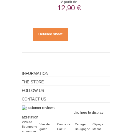
A partir de
12,90 €
Detailed sheet
INFORMATION
THE STORE
FOLLOW US
CONTACT US
Merchant approved by
Guaranteed Reviews Company,
clic here to display
attestation
.
Vins de
Vins de
Coups de
Cepage
Cépage
Bourgogne
garde
Coeur
Bourgogne
Merlot
en rupture