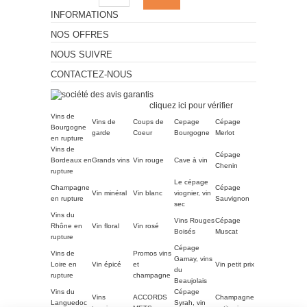
INFORMATIONS
NOS OFFRES
NOUS SUIVRE
CONTACTEZ-NOUS
Marchand approuvé par la
Société des Avis Garantis,
cliquez ici pour vérifier
.
Vins de
Vins de
Coups de
Cepage
Cépage
Bourgogne
garde
Coeur
Bourgogne
Merlot
en rupture
Vins de
Cépage
Bordeaux en
Grands vins
Vin rouge
Cave à vin
Chenin
rupture
Le cépage
Champagne
Cépage
Vin minéral
Vin blanc
viognier, vin
en rupture
Sauvignon
sec
Vins du
Vins Rouges
Cépage
Rhône en
Vin floral
Vin rosé
Boisés
Muscat
rupture
Cépage
Vins de
Promos vins
Gamay, vins
Loire en
Vin épicé
et
Vin petit prix
du
rupture
champagne
Beaujolais
Vins du
Cépage
Vins
ACCORDS
Champagne
Languedoc
Syrah, vin