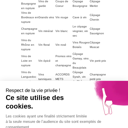
Vins de
Coups de
Cepage
Cépage
Bourgogne
garde
Coeur
Bourgogne
Merlot
en rupture
Vins de
Cépage
Bordeaux en
Grands vins
Vin rouge
Cave à vin
Chenin
rupture
Le cépage
Champagne
Cépage
Vin minéral
Vin blanc
viognier, vin
en rupture
Sauvignon
sec
Vins du
Vins Rouges
Cépage
Rhône en
Vin floral
Vin rosé
Boisés
Muscat
rupture
Cépage
Vins de
Promos vins
Gamay, vins
Loire en
Vin épicé
et
Vin petit prix
du
rupture
champagne
Beaujolais
Vins du
Cépage
Vins
ACCORDS
Champagne
Languedoc
Syrah, vin
tanniques
METS
petit prix
en rupture
du Rhône
Autres
Vins
LE VIN PAR
Vin blanc
Respect de la vie privée !
régions en
Magnum
moelleux
GOUTS
petit prix
rupture
Ce site utilise des
Vins de
cookies.
Bourgogne
Cépage
Vins rouge
Vins corsés
Vouvray
en rupture
Chardonnay
petit prix
Part2
Les cookies ayant une finalité strictement limitée
Vins fruités
à la seule mesure de l’audience du site sont exemptés de
consentement.