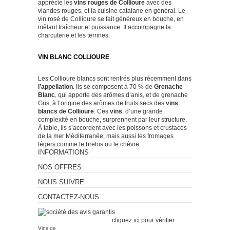
apprécie les
vins rouges de Collioure
avec des
viandes rouges, et la cuisine catalane en général. Le
vin rosé de Collioure
se fait généreux en bouche, en
mêlant fraîcheur et puissance. Il accompagne la
charcuterie et les terrines.
VIN BLANC COLLIOURE
Les
Collioure blancs
sont rentrés plus récemment dans
l’appellation
. Ils se composent à 70 % de
Grenache
Blanc
, qui apporte des arômes d’anis, et de grenache
Gris, à l’origine des arômes de fruits secs des
vins
blancs de Collioure
. Ces
vins
, d’une grande
complexité en bouche, surprennent par leur structure.
À table, ils s’accordent avec les poissons et crustacés
de la mer Méditerranée, mais aussi les fromages
légers comme le brebis ou le chèvre.
INFORMATIONS
NOS OFFRES
NOUS SUIVRE
CONTACTEZ-NOUS
Marchand approuvé par la
Société des Avis Garantis,
cliquez ici pour vérifier
.
Vins de