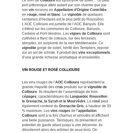
Le nom de
Collioure
est synonyme de soleil… ce petit
port pittoresque attire autant par son charme que par
son
vin
reconnu en
Appellation d’Origine Contrôlée
en
rouge, rosé et blanc
. Le
vignoble
de quelques
centaines d’hectares est le plus petit du Roussillon.
L’AOC Collioure est jumelle de l’AOC Banyuls. Elle
s’étend sur les communes de Collioure, Banyuls,
Cerbère et Port-Vendres. Les
vignes de Collioure
sont
cultivées à flanc de coteaux, sur des terrasses
abruptes, en surplomb de la mer Méditerranée. Ce
vignoble
gorgé de soleil, hérité des Templiers, repose
sur un sol de schiste. Il produit des
vins exceptionnels
,
d’une grande richesse aromatique et ensoleillés.
VIN ROUGE ET ROSÉ COLLIOURE
Les
vins rouges
de l’
AOC Collioure
représentent la
grande majorité des
crus
produits sur le
vignoble de
Collioure
. Ils résultent de l’assemblage de trois
cépages
, caractéristiques du
Languedoc Roussillon
:
le Grenache, la Syrah et le Mourvèdre
. Le
rosé
peut
également contenir du
Grenache Gris
, à hauteur de 30
% maximum. Les
vins rouges
de l’
appellation
Collioure
sont à la fois charnus et veloutés et affichent
une belle puissance. Tanniques, ils présentent un
potentiel de garde allant jusqu’à une décennie. Ils
dévoileront alors des arômes de sous-bois. On