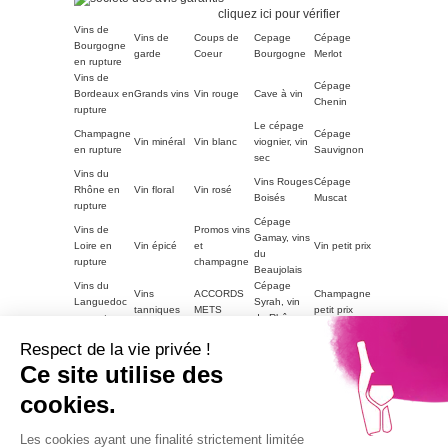
Société des Avis Garantis,
cliquez ici pour vérifier
.
Vins de
Vins de
Coups de
Cepage
Cépage
Bourgogne
garde
Coeur
Bourgogne
Merlot
en rupture
Vins de
Cépage
Bordeaux en
Grands vins
Vin rouge
Cave à vin
Chenin
rupture
Le cépage
Champagne
Cépage
Vin minéral
Vin blanc
viognier, vin
en rupture
Sauvignon
sec
Vins du
Vins Rouges
Cépage
Rhône en
Vin floral
Vin rosé
Boisés
Muscat
rupture
Cépage
Vins de
Promos vins
Gamay, vins
Loire en
Vin épicé
et
Vin petit prix
du
rupture
champagne
Beaujolais
Vins du
Cépage
Vins
ACCORDS
Champagne
Languedoc
Syrah, vin
tanniques
METS
petit prix
en rupture
du Rhône
Autres
Vins
LE VIN PAR
Vin blanc
Respect de la vie privée !
régions en
Magnum
moelleux
GOUTS
petit prix
rupture
Ce site utilise des
Vins de
cookies.
Bourgogne
Cépage
Vins rouge
Vins corsés
Vouvray
en rupture
Chardonnay
petit prix
Part2
Les cookies ayant une finalité strictement limitée
Vins fruités