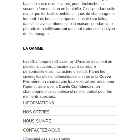
base de sucre et de levures, pour déclencher la
seconde fermentation en bouteille. C'est pendant cette
étape que les
bulles
emblématiques du champagne se
forment. Les bouteilles reposent ensuite sur lattes,
dans les caves profondes de la maison, pendant une
période de
vieillissement
qui peut varier selon le type
de champagne.
LA GAMME :
Les
Champagnes
Chassenay d'Arce se déclinent en
plusieurs cuvées, chacune ayant sa propre
personnalité et son caractère distinctif. Parmi les
cuvées les plus emblématiques, on trouve la
Cuvée
Première
, un champagne frais et équilibré, idéal pour
l'apéritif, ainsi que la
Cuvée Confidences
, un
champagne plus complexe et raffiné, parfait pour les
moments spéciaux.
INFORMATIONS
NOS OFFRES
NOUS SUIVRE
CONTACTEZ-NOUS
Marchand approuvé par la