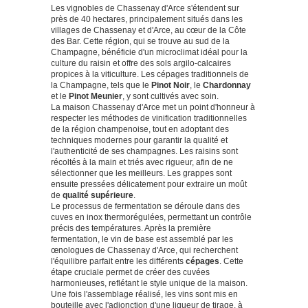
Les vignobles de Chassenay d'Arce s'étendent sur
près de 40 hectares, principalement situés dans les
villages de Chassenay et d'Arce, au cœur de la Côte
des Bar. Cette région, qui se trouve au sud de la
Champagne, bénéficie d'un microclimat idéal pour la
culture du raisin et offre des sols argilo-calcaires
propices à la viticulture. Les cépages traditionnels de
la Champagne, tels que le
Pinot Noir
, le
Chardonnay
et le
Pinot Meunier
, y sont cultivés avec soin.
La maison Chassenay d'Arce met un point d'honneur à
respecter les méthodes de vinification traditionnelles
de la région champenoise, tout en adoptant des
techniques modernes pour garantir la qualité et
l'authenticité de ses champagnes. Les raisins sont
récoltés à la main et triés avec rigueur, afin de ne
sélectionner que les meilleurs. Les grappes sont
ensuite pressées délicatement pour extraire un moût
de
qualité supérieure
.
Le processus de fermentation se déroule dans des
cuves en inox thermorégulées, permettant un contrôle
précis des températures. Après la première
fermentation, le vin de base est assemblé par les
œnologues de Chassenay d'Arce, qui recherchent
l'équilibre parfait entre les différents
cépages
. Cette
étape cruciale permet de créer des cuvées
harmonieuses, reflétant le style unique de la maison.
Une fois l'assemblage réalisé, les vins sont mis en
bouteille avec l'adjonction d'une liqueur de tirage, à