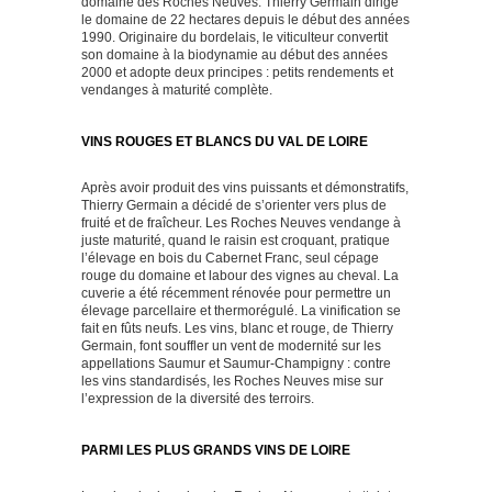
domaine des Roches Neuves. Thierry Germain dirige
le domaine de 22 hectares depuis le début des années
1990. Originaire du bordelais, le viticulteur convertit
son domaine à la biodynamie au début des années
2000 et adopte deux principes : petits rendements et
vendanges à maturité complète.
VINS ROUGES ET BLANCS DU VAL DE LOIRE
Après avoir produit des vins puissants et démonstratifs,
Thierry Germain a décidé de s’orienter vers plus de
fruité et de fraîcheur. Les Roches Neuves vendange à
juste maturité, quand le raisin est croquant, pratique
l’élevage en bois du Cabernet Franc, seul cépage
rouge du domaine et labour des vignes au cheval. La
cuverie a été récemment rénovée pour permettre un
élevage parcellaire et thermorégulé. La vinification se
fait en fûts neufs. Les vins, blanc et rouge, de Thierry
Germain, font souffler un vent de modernité sur les
appellations Saumur et Saumur-Champigny : contre
les vins standardisés, les Roches Neuves mise sur
l’expression de la diversité des terroirs.
PARMI LES PLUS GRANDS VINS DE LOIRE