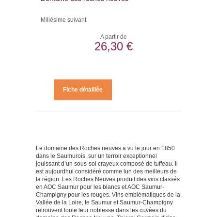
Millésime suivant
A partir de
26,30 €
Fiche détaillée
Le domaine des Roches neuves a vu le jour en 1850
dans le Saumurois, sur un terroir exceptionnel
jouissant d’un sous-sol crayeux composé de tuffeau. Il
est aujourdhui considéré comme lun des meilleurs de
la région. Les Roches Neuves produit des vins classés
en AOC Saumur pour les blancs et AOC Saumur-
Champigny pour les rouges. Vins emblématiques de la
Vallée de la Loire, le Saumur et Saumur-Champigny
retrouvent toute leur noblesse dans les cuvées du