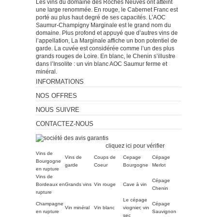
Les vins du domaine des Roches Neuves ont atteint
une large renommée. En rouge, le Cabernet Franc est
porté au plus haut degré de ses capacités. L’AOC
Saumur-Champigny Marginale est le grand nom du
domaine. Plus profond et appuyé que d’autres vins de
l’appellation, La Marginale affiche un bon potentiel de
garde. La cuvée est considérée comme l’un des plus
grands rouges de Loire. En blanc, le Chenin s’illustre
dans l’Insolite : un vin blanc AOC Saumur ferme et
minéral.
INFORMATIONS
NOS OFFRES
NOUS SUIVRE
CONTACTEZ-NOUS
Marchand approuvé par la
Société des Avis Garantis,
cliquez ici pour vérifier
.
Vins de
Vins de
Coups de
Cepage
Cépage
Bourgogne
garde
Coeur
Bourgogne
Merlot
en rupture
Vins de
Cépage
Bordeaux en
Grands vins
Vin rouge
Cave à vin
Chenin
rupture
Le cépage
Champagne
Cépage
Vin minéral
Vin blanc
viognier, vin
en rupture
Sauvignon
sec