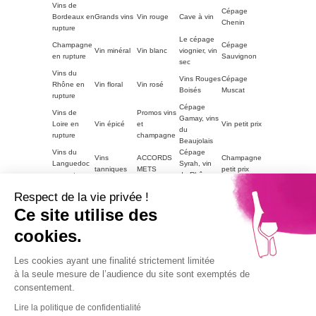
Vins de
Cépage
Bordeaux en
Grands vins
Vin rouge
Cave à vin
Chenin
rupture
Le cépage
Champagne
Cépage
Vin minéral
Vin blanc
viognier, vin
en rupture
Sauvignon
sec
Vins du
Vins Rouges
Cépage
Rhône en
Vin floral
Vin rosé
Boisés
Muscat
rupture
Cépage
Vins de
Promos vins
Gamay, vins
Loire en
Vin épicé
et
Vin petit prix
du
rupture
champagne
Beaujolais
Vins du
Cépage
Vins
ACCORDS
Champagne
Languedoc
Syrah, vin
tanniques
METS
petit prix
en rupture
du Rhône
Autres
Vins
LE VIN PAR
Vin blanc
Respect de la vie privée !
régions en
Magnum
moelleux
GOUTS
petit prix
rupture
Ce site utilise des
Vins de
cookies.
Bourgogne
Cépage
Vins rouge
Vins corsés
Vouvray
en rupture
Chardonnay
petit prix
Part2
Les cookies ayant une finalité strictement limitée
Vins fruités
à la seule mesure de l’audience du site sont exemptés de
consentement.
L'abus d'alcool est dangereux pour la santé, à
consommer avec modération.
Lire la politique de confidentialité
La vente de boissons alcooliques aux mineurs est