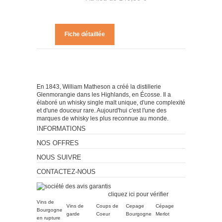
Fiche détaillée
En 1843, William Matheson a créé la distillerie
Glenmorangie dans les Highlands, en Écosse. Il a
élaboré un whisky single malt unique, d'une complexité
et d'une douceur rare. Aujourd'hui c'est l'une des
marques de whisky les plus reconnue au monde.
INFORMATIONS
NOS OFFRES
NOUS SUIVRE
CONTACTEZ-NOUS
Marchand approuvé par la
Société des Avis Garantis,
cliquez ici pour vérifier
.
Vins de
Vins de
Coups de
Cepage
Cépage
Bourgogne
garde
Coeur
Bourgogne
Merlot
en rupture