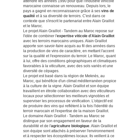
attendre les années 1990 pour que l'industrie vinicole
marocaine connaisse un renouveau. Depuis lors, le
pays a gagné en reconnaissance grâce à ses
vins de
qualité
et à sa diversité de terroirs. C'est dans ce
contexte que s'inscrit le partenariat entre Alain Graillot
et le Maroc.
Le projet Alain Graillot - Tandem au Maroc repose sur
l'idée de combiner l'
expertise viticole d'Alain Graillot
avec les terroirs marocains uniques. Alain Graillot
apporte son savoir-faire acquis au fil des années dans
la production de vins de caractère, en mettant l'accent
sur la qualité et l'expression du terroir. Le Maroc, quant
à lui, offre des conditions géographiques et climatiques
favorables à la viticulture, avec des sols variés et une
diversité de cépages.
Le projet est basé dans la région de Meknès, au
Maroc, qui bénéficie d'un climat méditerranéen propice
à la culture de la vigne. Alain Graillot et son équipe
travaillent en étroite collaboration avec des viticulteurs
locaux pour sélectionner les meilleurs vignobles et
superviser les processus de vinification. L'objectif est
de produire des vins qui reflètent à la fois l'identité du
terroir marocain et l'expertise de la maison Graillot.
Le domaine Alain Graillot - Tandem au Maroc se
distingue par son engagement en faveur de la
durabilité et de l'
agriculture biologique
. Alain Graillot et
son équipe sont attachés à préserver l'environnement
et à respecter les écosystèmes locaux. Ils veillent à ce