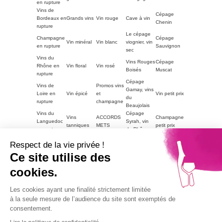
en rupture
Vins de
Cépage
Bordeaux en
Grands vins
Vin rouge
Cave à vin
Chenin
rupture
Le cépage
Champagne
Cépage
Vin minéral
Vin blanc
viognier, vin
en rupture
Sauvignon
sec
Vins du
Vins Rouges
Cépage
Rhône en
Vin floral
Vin rosé
Boisés
Muscat
rupture
Cépage
Vins de
Promos vins
Gamay, vins
Loire en
Vin épicé
et
Vin petit prix
du
rupture
champagne
Beaujolais
Vins du
Cépage
Vins
ACCORDS
Champagne
Languedoc
Syrah, vin
tanniques
METS
petit prix
en rupture
du Rhône
Autres
Vins
LE VIN PAR
Vin blanc
Respect de la vie privée !
régions en
Magnum
moelleux
GOUTS
petit prix
rupture
Ce site utilise des
Vins de
cookies.
Bourgogne
Cépage
Vins rouge
Vins corsés
Vouvray
en rupture
Chardonnay
petit prix
Part2
Les cookies ayant une finalité strictement limitée
Vins fruités
à la seule mesure de l’audience du site sont exemptés de
consentement.
L'abus d'alcool est dangereux pour la santé, à
consommer avec modération.