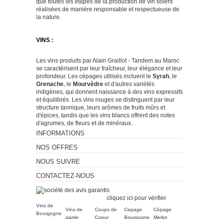
que toutes les étapes de la production de vin soient
réalisées de manière responsable et respectueuse de
la nature.
VINS :
Les vins produits par Alain Graillot - Tandem au Maroc
se caractérisent par leur fraîcheur, leur élégance et leur
profondeur. Les cépages utilisés incluent le
Syrah
, le
Grenache
, le
Mourvèdre
et d'autres variétés
indigènes, qui donnent naissance à des vins expressifs
et équilibrés. Les vins rouges se distinguent par leur
structure
tannique
, leurs arômes de fruits mûrs et
d'épices, tandis que les vins blancs offrent des notes
d'agrumes, de fleurs et de minéraux.
INFORMATIONS
NOS OFFRES
NOUS SUIVRE
CONTACTEZ-NOUS
Marchand approuvé par la
Société des Avis Garantis,
cliquez ici pour vérifier
.
Vins de
Vins de
Coups de
Cepage
Cépage
Bourgogne
garde
Coeur
Bourgogne
Merlot