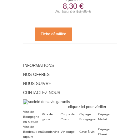
A partir de
8,30 €
Au lieu de
13,80 €
Fiche détaillée
INFORMATIONS
NOS OFFRES
NOUS SUIVRE
CONTACTEZ-NOUS
Marchand approuvé par la
Société des Avis Garantis,
cliquez ici pour vérifier
.
Vins de
Vins de
Coups de
Cepage
Cépage
Bourgogne
garde
Coeur
Bourgogne
Merlot
en rupture
Vins de
Cépage
Bordeaux en
Grands vins
Vin rouge
Cave à vin
Chenin
rupture