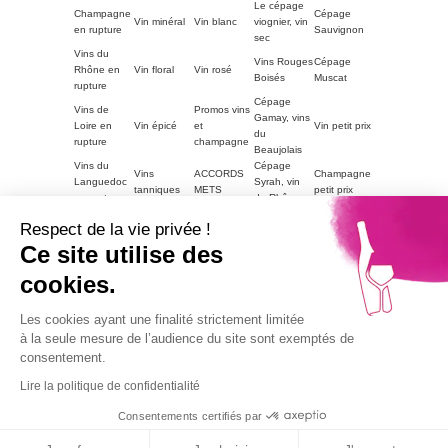
Le cépage
Champagne
Cépage
Vin minéral
Vin blanc
viognier, vin
en rupture
Sauvignon
sec
Vins du
Vins Rouges
Cépage
Rhône en
Vin floral
Vin rosé
Boisés
Muscat
rupture
Cépage
Vins de
Promos vins
Gamay, vins
Loire en
Vin épicé
et
Vin petit prix
du
rupture
champagne
Beaujolais
Vins du
Cépage
Vins
ACCORDS
Champagne
Languedoc
Syrah, vin
tanniques
METS
petit prix
en rupture
du Rhône
Autres
Vins
LE VIN PAR
Vin blanc
Respect de la vie privée !
régions en
Magnum
moelleux
GOUTS
petit prix
rupture
Ce site utilise des
Vins de
cookies.
Bourgogne
Cépage
Vins rouge
Vins corsés
Vouvray
en rupture
Chardonnay
petit prix
Part2
Les cookies ayant une finalité strictement limitée
Vins fruités
à la seule mesure de l’audience du site sont exemptés de
consentement.
L'abus d'alcool est dangereux pour la santé, à
consommer avec modération.
Lire la politique de confidentialité
La vente de boissons alcooliques aux mineurs est
interdite.
Consentements certifiés par
9.1
© 2026
Agence TooEasy
/10
67 avis