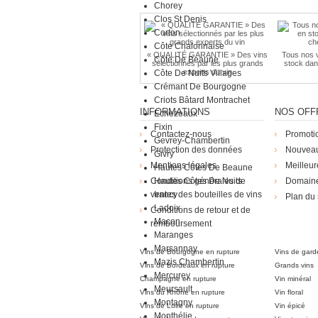
Chorey
Clos St Denis
Corton
Côte Chalonnaise
« QUALITÉ GARANTIE » Des vins
Tous nos v
Côte De Beaune
sélectionnés par les plus grands
stock dan
experts du vin
Côte De Nuits Villages
Crémant De Bourgogne
Criots Bâtard Montrachet
INFORMATIONS
NOS OFF
Echezeaux
Fixin
Contactez-nous
Promoti
Gevrey-Chambertin
Protection des données
Nouveau
Givry
Mentions légales
Meilleur
Hautes Côtes De Beaune
Conditions générales de
Hautes Côtes De Nuits
Domain
ventes des bouteilles de vins
Irancy
Plan du 
Ladoix
Conditions de retour et de
Die Weingü
Macon
remboursement
Maranges
Marsannay
Vins de Bourgogne en rupture
Vins de gard
Mazis Chambertin
Vins de Bordeaux en rupture
Grands vins
Mercurey
Champagne en rupture
Vin minéral
Meursault
Vins du Rhône en rupture
Vin floral
Montagny
Vins de Loire en rupture
Vin épicé
Monthélie