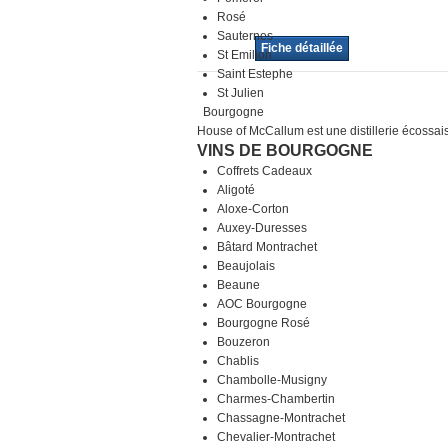
Rosé
Sauternes
Fiche détaillée
St Emilion
Saint Estephe
St Julien
Bourgogne
House of McCallum est une distillerie écossai
VINS DE BOURGOGNE
Coffrets Cadeaux
Aligoté
Aloxe-Corton
Auxey-Duresses
Bâtard Montrachet
Beaujolais
Beaune
AOC Bourgogne
Bourgogne Rosé
Bouzeron
Chablis
Chambolle-Musigny
Charmes-Chambertin
Chassagne-Montrachet
Chevalier-Montrachet