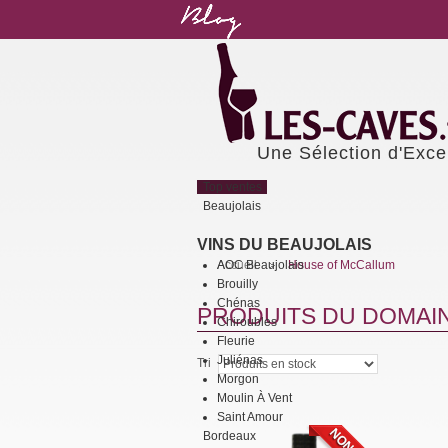
Une Sélection d'Exce
Top ventes
Beaujolais
VINS DU BEAUJOLAIS
AOC Beaujolais
Accueil
House of McCallum
>
Brouilly
Chénas
PRODUITS DU DOMAI
Chiroubles
Fleurie
Juliénas
Tri
Morgon
Moulin À Vent
Saint Amour
Bordeaux