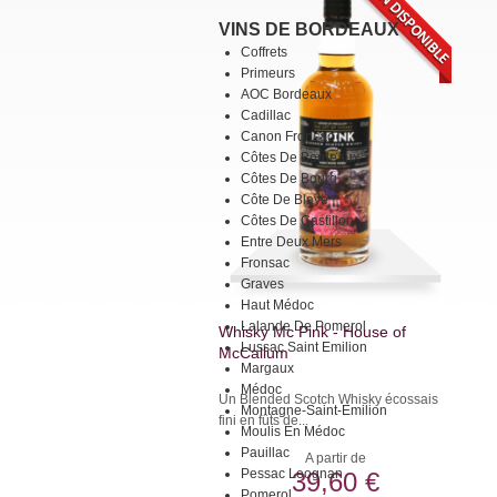
VINS DE BORDEAUX
Coffrets
Primeurs
AOC Bordeaux
Cadillac
Canon Fronsac
Côtes De Bordeaux
Côtes De Bourg
Côte De Blaye
Côtes De Castillon
Entre Deux Mers
Fronsac
Graves
Haut Médoc
Lalande De Pomerol
Whisky Mc Pink - House of
Lussac Saint Emilion
McCallum
Margaux
Médoc
Un Blended Scotch Whisky écossais
Montagne-Saint-Emilion
fini en fûts de...
Moulis En Médoc
Pauillac
A partir de
Pessac Leognan
39,60 €
Pomerol