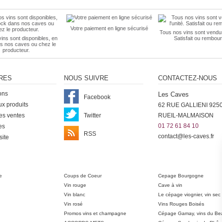
Votre paiement en ligne sécurisé
Tous nos vins sont vendus 
ins sont disponibles, en
Satisfait ou rembour
s nos caves ou chez le
producteur.
RES
NOUS SUIVRE
CONTACTEZ-NOUS
ons
Les Caves
Facebook
x produits
62 RUE GALLIENI 925
es ventes
Twitter
RUEIL-MALMAISON
01 72 61 84 10
es
RSS
contact@les-caves.fr
site
ter
e
Coups de Coeur
Cepage Bourgogne
Vin rouge
Cave à vin
Vin blanc
Le cépage viognier, vin sec
Vin rosé
Vins Rouges Boisés
Promos vins et champagne
Cépage Gamay, vins du Bea