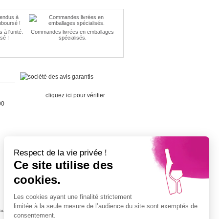
à l'unité.
Commandes livrées en emballages
sé !
spécialisés.
Marchand
approuvé par la Société des Avis
Garantis,
cliquez ici pour vérifier
.
00
Respect de la vie privée !
Ce site utilise des
Cépage Merlot
cookies.
Cépage Chenin
Cépage Sauvignon
Les cookies ayant une finalité strictement
Cépage Muscat
limitée à la seule mesure de l’audience du site sont exemptés de
ujolais
Vin petit prix
consentement.