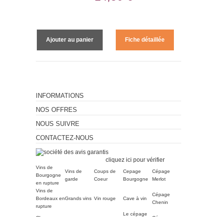
Ajouter au panier
Fiche détaillée
INFORMATIONS
NOS OFFRES
NOUS SUIVRE
CONTACTEZ-NOUS
Marchand approuvé par la
Société des Avis Garantis,
cliquez ici pour vérifier
.
Vins de
Vins de
Coups de
Cepage
Cépage
Bourgogne
garde
Coeur
Bourgogne
Merlot
en rupture
Vins de
Cépage
Bordeaux en
Grands vins
Vin rouge
Cave à vin
Chenin
rupture
Le cépage