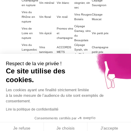
Champagne
Cépage
Vin minéral
Vin blanc
viognier, vin
en rupture
Sauvignon
sec
Vins du
Vins Rouges
Cépage
Rhône en
Vin floral
Vin rosé
Boisés
Muscat
rupture
Cépage
Vins de
Promos vins
Gamay, vins
Loire en
Vin épicé
et
Vin petit prix
du
rupture
champagne
Beaujolais
Vins du
Cépage
Vins
ACCORDS
Champagne
Languedoc
Syrah, vin
tanniques
METS
petit prix
en rupture
du Rhône
Autres
Vins
LE VIN PAR
Vin blanc
Respect de la vie privée !
régions en
Magnum
moelleux
GOUTS
petit prix
rupture
Ce site utilise des
Vins de
cookies.
Bourgogne
Cépage
Vins rouge
Vins corsés
Vouvray
en rupture
Chardonnay
petit prix
Part2
Les cookies ayant une finalité strictement limitée
Vins fruités
à la seule mesure de l’audience du site sont exemptés de
consentement.
L'abus d'alcool est dangereux pour la santé, à
consommer avec modération.
Lire la politique de confidentialité
La vente de boissons alcooliques aux mineurs est
interdite.
Consentements certifiés par
9.1
© 2026
Agence TooEasy
/10
67 avis
Je refuse
Je choisis
J'accepte