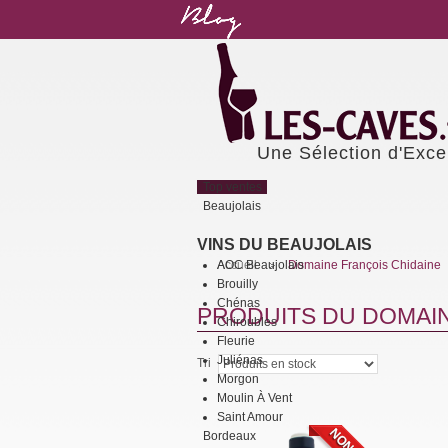
Une Sélection d'Exce
Top ventes
Beaujolais
VINS DU BEAUJOLAIS
AOC Beaujolais
Accueil
Domaine François Chidaine
>
Brouilly
Chénas
PRODUITS DU DOMAIN
Chiroubles
Fleurie
Juliénas
Tri
Morgon
Moulin À Vent
Saint Amour
Bordeaux