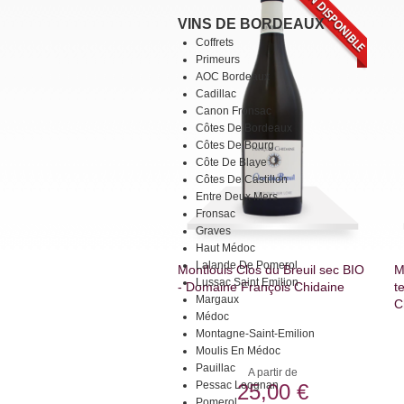
VINS DE BORDEAUX
Coffrets
Primeurs
AOC Bordeaux
Cadillac
Canon Fronsac
Côtes De Bordeaux
Côtes De Bourg
Côte De Blaye
Côtes De Castillon
Entre Deux Mers
Fronsac
Graves
Haut Médoc
Lalande De Pomerol
Montlouis Clos du Breuil sec BIO
M
Lussac Saint Emilion
- Domaine François Chidaine
t
Margaux
C
Médoc
Montagne-Saint-Emilion
Moulis En Médoc
Pauillac
A partir de
Pessac Leognan
25,00 €
Pomerol