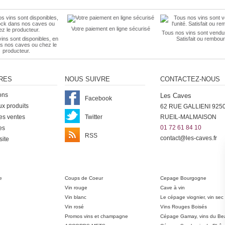
Votre paiement en ligne sécurisé
Tous nos vins sont vendus 
ins sont disponibles, en
Satisfait ou rembour
s nos caves ou chez le
producteur.
RES
NOUS SUIVRE
CONTACTEZ-NOUS
ons
Les Caves
Facebook
x produits
62 RUE GALLIENI 925
es ventes
Twitter
RUEIL-MALMAISON
01 72 61 84 10
es
RSS
contact@les-caves.fr
site
ter
e
Coups de Coeur
Cepage Bourgogne
Vin rouge
Cave à vin
Vin blanc
Le cépage viognier, vin sec
Vin rosé
Vins Rouges Boisés
Promos vins et champagne
Cépage Gamay, vins du Bea