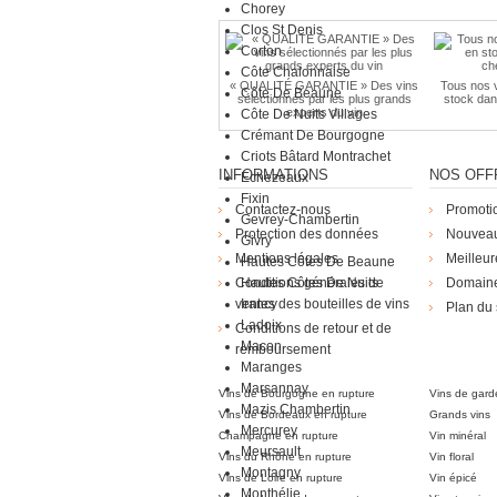
Chorey
Clos St Denis
Corton
Côte Chalonnaise
« QUALITÉ GARANTIE » Des vins
Tous nos v
Côte De Beaune
sélectionnés par les plus grands
stock dan
experts du vin
Côte De Nuits Villages
Crémant De Bourgogne
Criots Bâtard Montrachet
INFORMATIONS
NOS OFF
Echezeaux
Fixin
Contactez-nous
Promoti
Gevrey-Chambertin
Protection des données
Nouveau
Givry
Mentions légales
Meilleur
Hautes Côtes De Beaune
Conditions générales de
Hautes Côtes De Nuits
Domain
ventes des bouteilles de vins
Irancy
Plan du 
Ladoix
Conditions de retour et de
Die Weingü
Macon
remboursement
Maranges
Marsannay
Vins de Bourgogne en rupture
Vins de gard
Mazis Chambertin
Vins de Bordeaux en rupture
Grands vins
Mercurey
Champagne en rupture
Vin minéral
Meursault
Vins du Rhône en rupture
Vin floral
Montagny
Vins de Loire en rupture
Vin épicé
Monthélie