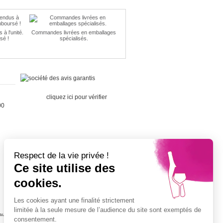
à l'unité.
Commandes livrées en emballages
sé !
spécialisés.
Marchand
approuvé par la Société des Avis
Garantis,
cliquez ici pour vérifier
.
00
Respect de la vie privée !
Ce site utilise des
Cépage Merlot
cookies.
Cépage Chenin
Cépage Sauvignon
Les cookies ayant une finalité strictement
Cépage Muscat
limitée à la seule mesure de l’audience du site sont exemptés de
ujolais
Vin petit prix
consentement.