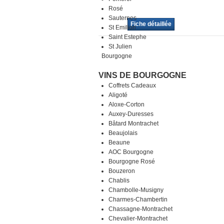
Rosé
Sauternes
Fiche détaillée
St Emilion
Saint Estephe
St Julien
Bourgogne
VINS DE BOURGOGNE
Coffrets Cadeaux
Aligoté
Aloxe-Corton
Auxey-Duresses
Bâtard Montrachet
Beaujolais
Beaune
AOC Bourgogne
Bourgogne Rosé
Bouzeron
Chablis
Chambolle-Musigny
Charmes-Chambertin
Chassagne-Montrachet
Chevalier-Montrachet