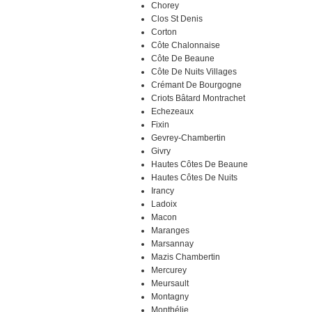
Chorey
Clos St Denis
Corton
Côte Chalonnaise
Côte De Beaune
Côte De Nuits Villages
Crémant De Bourgogne
Criots Bâtard Montrachet
Echezeaux
Fixin
Gevrey-Chambertin
Givry
Hautes Côtes De Beaune
Hautes Côtes De Nuits
Irancy
Ladoix
Macon
Maranges
Marsannay
Mazis Chambertin
Mercurey
Meursault
Montagny
Monthélie