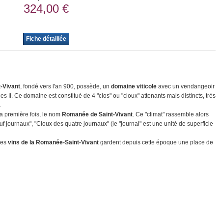
324,00 €
Fiche détaillée
t-Vivant
, fondé vers l'an 900, possède, un
domaine viticole
avec un vendangeoir
II. Ce domaine est constitué de 4 "clos" ou "cloux" attenants mais distincts, très
.
la première fois, le nom
Romanée de Saint-Vivant
. Ce "climat" rassemble alors
f journaux", "Cloux des quatre journaux" (le "journal" est une unité de superficie
les
vins de la Romanée-Saint-Vivant
gardent depuis cette époque une place de