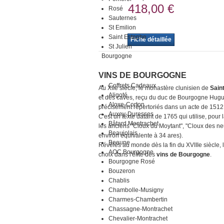
418,00 €
Rosé
Sauternes
St Emilion
Saint Estephe
Fiche détaillée
St Julien
Bourgogne
VINS DE BOURGOGNE
Coffrets Cadeaux
Au XIIe siècle, le monastère clunisien de
Sain
Aligoté
et des caves, reçu du duc de Bourgogne Hugues 
Aloxe-Corton
précisément répertoriés dans un acte de 1512
Auxey-Duresses
C'est un texte datant de 1765 qui utilise, pour 
Bâtard Montrachet
les anciens "Cloux du Moytant", "Cloux des neu
Beaujolais
environ équivalente à 34 ares).
Beaune
Révélés au monde dès la fin du XVIIIe siècle, 
AOC Bourgogne
choix dans l'élite des
vins de Bourgogne
.
Bourgogne Rosé
Bouzeron
Chablis
Chambolle-Musigny
Charmes-Chambertin
Chassagne-Montrachet
Chevalier-Montrachet