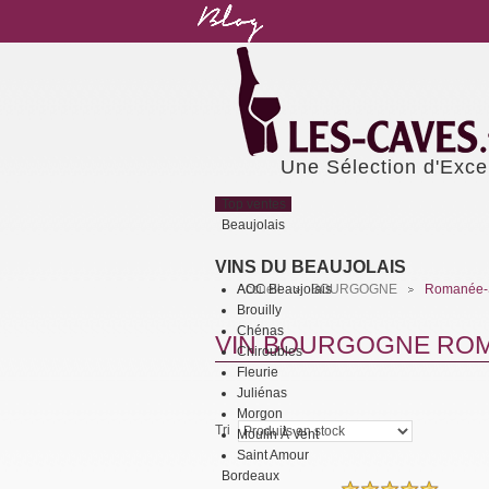
Une Sélection d'Exce
Top ventes
Beaujolais
VINS DU BEAUJOLAIS
AOC Beaujolais
Accueil
BOURGOGNE
Romanée-S
>
>
Brouilly
Chénas
VIN BOURGOGNE ROM
Chiroubles
Fleurie
Juliénas
Morgon
Tri
Moulin À Vent
Saint Amour
Bordeaux