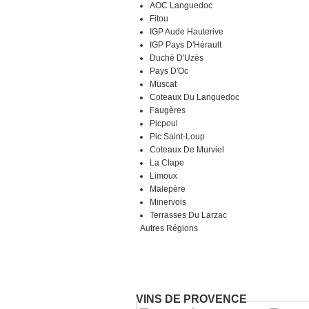
AOC Languedoc
Fitou
IGP Aude Hauterive
IGP Pays D'Hérault
Duché D'Uzès
Pays D'Oc
Muscat
Coteaux Du Languedoc
Faugères
Picpoul
Pic Saint-Loup
Coteaux De Murviel
La Clape
Limoux
Malepère
Minervois
Terrasses Du Larzac
Autres Régions
VINS DE PROVENCE