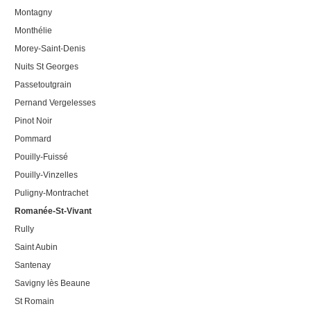
Montagny
Monthélie
Morey-Saint-Denis
Nuits St Georges
Passetoutgrain
Pernand Vergelesses
Pinot Noir
Pommard
Pouilly-Fuissé
Pouilly-Vinzelles
Puligny-Montrachet
Romanée-St-Vivant
Rully
Saint Aubin
Santenay
Savigny lès Beaune
St Romain