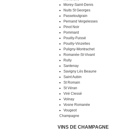
Morey-Saint-Denis
Nuits St Georges
Passetoutgrain
Pernand Vergelesses
Pinot Noir
Pommard
Pouilly-Fuissé
Pouilly-Vinzelles
Puligny-Montrachet
Romanée-St-Vivant
Rully
Santenay
Savigny Lès Beaune
Saint Aubin
St Romain
St Véran
Viré Clessé
Volnay
Vosne Romanée
Vougeot
Champagne
VINS DE CHAMPAGNE