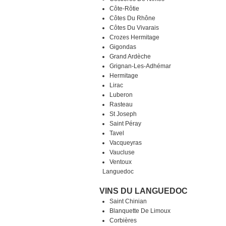
Côte-Rôtie
Côtes Du Rhône
Côtes Du Vivarais
Crozes Hermitage
Gigondas
Grand Ardèche
Grignan-Les-Adhémar
Hermitage
Lirac
Luberon
Rasteau
St Joseph
Saint Péray
Tavel
Vacqueyras
Vaucluse
Ventoux
Languedoc
VINS DU LANGUEDOC
Saint Chinian
Blanquette De Limoux
Corbières