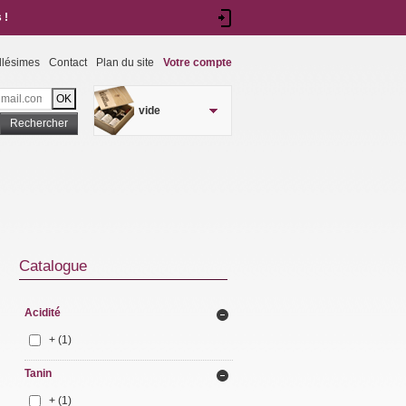
 !
llésimes
Contact
Plan du site
Votre compte
vide
Rechercher
Catalogue
Acidité
+
(1)
Tanin
+
(1)