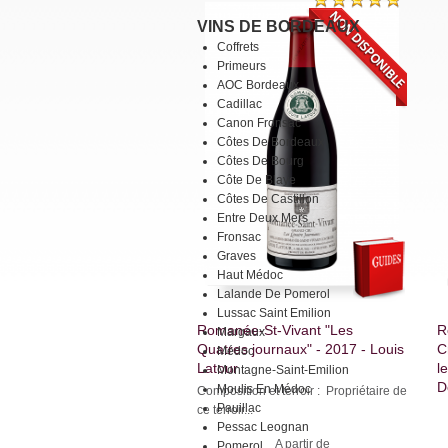
VINS DE BORDEAUX
Coffrets
Primeurs
AOC Bordeaux
Cadillac
Canon Fronsac
Côtes De Bordeaux
Côtes De Bourg
Côte De Blaye
Côtes De Castillon
Entre Deux Mers
Fronsac
Graves
Haut Médoc
Lalande De Pomerol
Lussac Saint Emilion
Romanée-St-Vivant "Les
R
Margaux
Quatres journaux" - 2017 - Louis
C
Médoc
Latour
l
Montagne-Saint-Emilion
D
Moulis En Médoc
Composition et terroir : Propriétaire de
Pauillac
ce terroir...
Pessac Leognan
A partir de
Pomerol