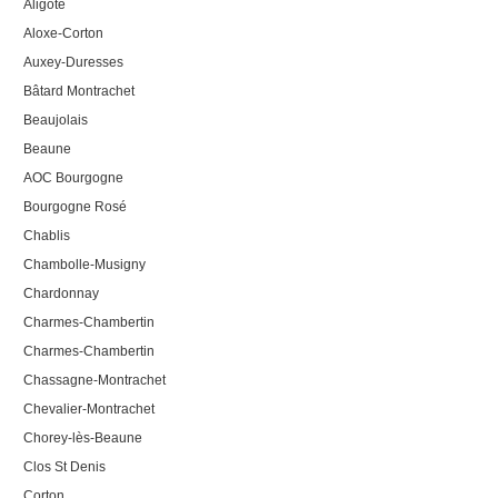
Aligoté
Aloxe-Corton
Auxey-Duresses
Bâtard Montrachet
Beaujolais
Beaune
AOC Bourgogne
Bourgogne Rosé
Chablis
Chambolle-Musigny
Chardonnay
Charmes-Chambertin
Charmes-Chambertin
Chassagne-Montrachet
Chevalier-Montrachet
Chorey-lès-Beaune
Clos St Denis
Corton