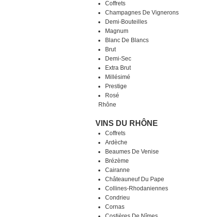
Coffrets
Champagnes De Vignerons
Demi-Bouteilles
Magnum
Blanc De Blancs
Brut
Demi-Sec
Extra Brut
Millésimé
Prestige
Rosé
Rhône
VINS DU RHÔNE
Coffrets
Ardèche
Beaumes De Venise
Brézème
Cairanne
Châteauneuf Du Pape
Collines-Rhodaniennes
Condrieu
Cornas
Costières De Nîmes