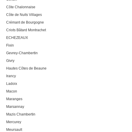
Côte Chalonnaise
Côte de Nuits Villages
Crémant de Bourgogne
Criots Bâtard Montrachet
ECHEZEAUX
Fixin
Gevrey-Chambertin
Givry
Hautes Côtes de Beaune
Irancy
Ladoix
Macon
Maranges
Marsannay
Mazis Chambertin
Mercurey
Meursault