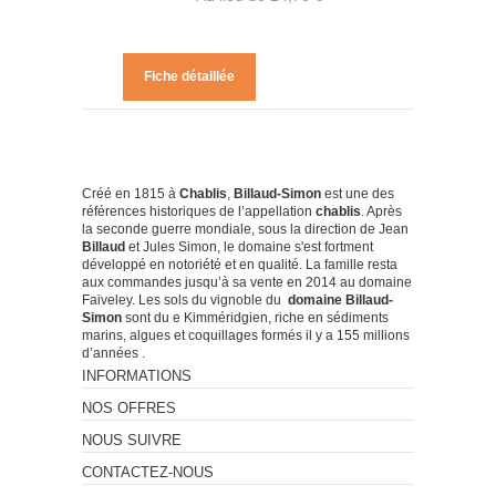
Fiche détaillée
Créé en 1815 à
Chablis
,
Billaud-Simon
est une des
références historiques de l’appellation
chablis
. Après
la seconde guerre mondiale, sous la direction de Jean
Billaud
et Jules Simon, le domaine s'est fortment
développé en notoriété et en qualité. La famille resta
aux commandes jusqu’à sa vente en 2014 au
domaine
Faiveley
. Les sols du vignoble du
domaine Billaud-
Simon
sont du e Kimméridgien, riche en sédiments
marins, algues et coquillages formés il y a 155 millions
d’années .
INFORMATIONS
NOS OFFRES
NOUS SUIVRE
CONTACTEZ-NOUS