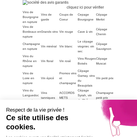
Marchand approuvé par la
Société des Avis Garantis,
cliquez ici pour vérifier
.
Vins de
Vins de
Coups de
Cepage
Cépage
Bourgogne
garde
Coeur
Bourgogne
Merlot
en rupture
Vins de
Cépage
Bordeaux en
Grands vins
Vin rouge
Cave à vin
Chenin
rupture
Le cépage
Champagne
Cépage
Vin minéral
Vin blanc
viognier, vin
en rupture
Sauvignon
sec
Vins du
Vins Rouges
Cépage
Rhône en
Vin floral
Vin rosé
Boisés
Muscat
rupture
Cépage
Vins de
Promos vins
Gamay, vins
Loire en
Vin épicé
et
Vin petit prix
du
rupture
champagne
Beaujolais
Vins du
Cépage
Vins
ACCORDS
Champagne
Languedoc
Syrah, vin
tanniques
METS
petit prix
en rupture
du Rhône
Autres
Vins
LE VIN PAR
Vin blanc
Respect de la vie privée !
régions en
Magnum
moelleux
GOUTS
petit prix
rupture
Ce site utilise des
Vins de
cookies.
Bourgogne
Cépage
Vins rouge
Vins corsés
Vouvray
en rupture
Chardonnay
petit prix
Part2