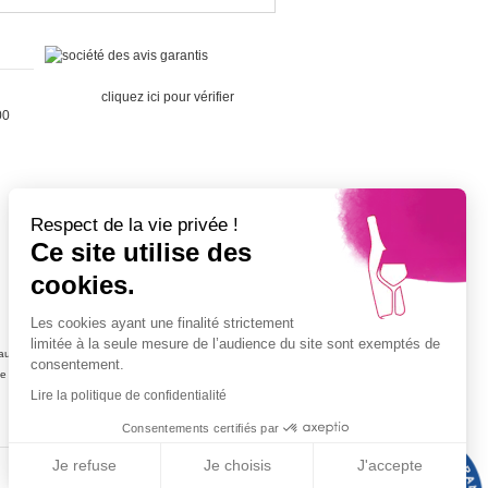
Marchand
approuvé par la Société des Avis
Garantis,
cliquez ici pour vérifier
.
00
Respect de la vie privée !
Ce site utilise des
Cépage Merlot
cookies.
Cépage Chenin
Cépage Sauvignon
Les cookies ayant une finalité strictement
Cépage Muscat
limitée à la seule mesure de l’audience du site sont exemptés de
ujolais
Vin petit prix
consentement.
ne
Champagne petit prix
Lire la politique de confidentialité
Vin blanc petit prix
Vins rouge petit prix
Consentements certifiés par
Je refuse
Je choisis
J'accepte