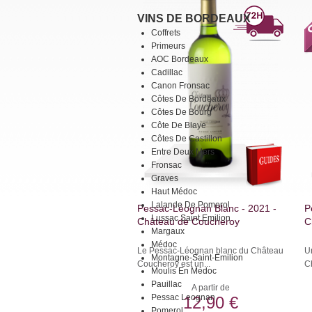
VINS DE BORDEAUX
Coffrets
Primeurs
AOC Bordeaux
Cadillac
Canon Fronsac
Côtes De Bordeaux
Côtes De Bourg
Côte De Blaye
Côtes De Castillon
Entre Deux Mers
Fronsac
Graves
Haut Médoc
Lalande De Pomerol
Pessac-Léognan Blanc - 2021 -
P
Lussac Saint Emilion
Château de Coucheroy
C
Margaux
Médoc
Le Pessac-Léognan blanc du Château
U
Montagne-Saint-Emilion
Coucheroy est un...
C
Moulis En Médoc
Pauillac
A partir de
Pessac Leognan
12,90 €
Pomerol