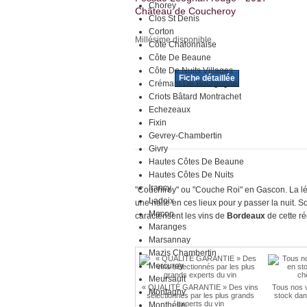
Chorey
Château de Coucheroy
Clos St Denis
Corton
Millésime disponible
Côte Chalonnaise
Côte De Beaune
Côte De Nuits Villages
Fiche détaillée
Crémant De Bourgogne
Criots Bâtard Montrachet
Echezeaux
Fixin
Gevrey-Chambertin
Givry
Hautes Côtes De Beaune
Hautes Côtes De Nuits
Irancy
"Couchiroy" ou "Couche Roi" en Gascon. La lége
Ladoix
une halte en ces lieux pour y passer la nuit. So
Macon
caractérisent les vins de
Bordeaux
de cette r
Maranges
Marsannay
Mazis Chambertin
Mercurey
Meursault
« QUALITÉ GARANTIE » Des vins
Tous nos v
Montagny
sélectionnés par les plus grands
stock dan
experts du vin
Monthélie