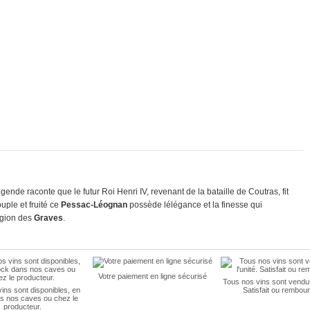
nde raconte que le futur Roi Henri IV, revenant de la bataille de Coutras, fit
uple et fruité ce
Pessac-Léognan
possède lélégance et la finesse qui
égion des
Graves
.
Votre paiement en ligne sécurisé
Tous nos vins sont vendus 
ins sont disponibles, en
Satisfait ou rembour
s nos caves ou chez le
producteur.