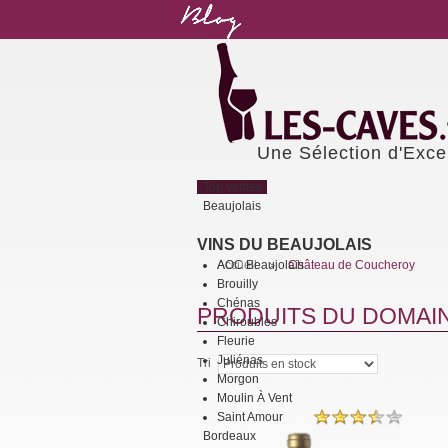
Une Sélection d'Exce
Top ventes
Beaujolais
VINS DU BEAUJOLAIS
AOC Beaujolais
Accueil
Château de Coucheroy
>
Brouilly
Chénas
PRODUITS DU DOMAI
Chiroubles
Fleurie
Juliénas
Tri
Morgon
Moulin À Vent
Saint Amour
Bordeaux