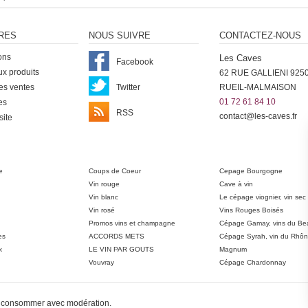
RES
NOUS SUIVRE
CONTACTEZ-NOUS
ons
Les Caves
Facebook
x produits
62 RUE GALLIENI 925
es ventes
Twitter
RUEIL-MALMAISON
01 72 61 84 10
es
RSS
contact@les-caves.fr
site
ter
e
Coups de Coeur
Cepage Bourgogne
Vin rouge
Cave à vin
Vin blanc
Le cépage viognier, vin sec
Vin rosé
Vins Rouges Boisés
Promos vins et champagne
Cépage Gamay, vins du Bea
es
ACCORDS METS
Cépage Syrah, vin du Rhô
x
LE VIN PAR GOUTS
Magnum
Vouvray
Cépage Chardonnay
 à consommer avec modération.