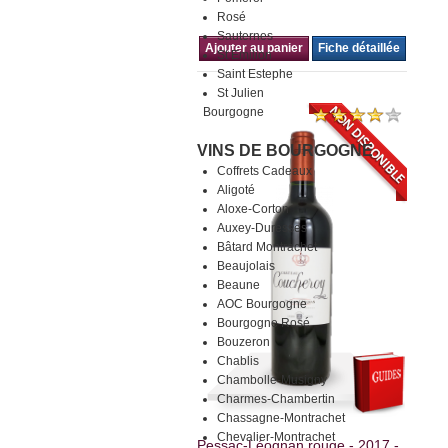
Rosé
Sauternes
Ajouter au panier
Fiche détaillée
St Emilion
Saint Estephe
St Julien
Bourgogne
VINS DE BOURGOGNE
Coffrets Cadeaux
Aligoté
Aloxe-Corton
Auxey-Duresses
Bâtard Montrachet
Beaujolais
Beaune
AOC Bourgogne
Bourgogne Rosé
Bouzeron
Chablis
Chambolle-Musigny
Charmes-Chambertin
Chassagne-Montrachet
Chevalier-Montrachet
Pessac-Léognan rouge - 2017 -