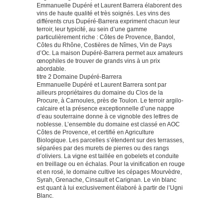
Emmanuelle Dupéré et Laurent Barrera élaborent des
vins de haute qualité et très soignés. Les vins des
différents crus Dupéré-Barrera expriment chacun leur
terroir, leur typicité, au sein d’une gamme
particulièrement riche : Côtes de Provence, Bandol,
Côtes du Rhône, Costières de Nîmes, Vin de Pays
d’Oc. La maison Dupéré-Barrera permet aux amateurs
œnophiles de trouver de grands vins à un prix
abordable.
titre 2 Domaine Dupéré-Barrera
Emmanuelle Dupéré et Laurent Barrera sont par
ailleurs propriétaires du domaine du Clos de la
Procure, à Carnoules, près de Toulon. Le terroir argilo-
calcaire et la présence exceptionnelle d’une nappe
d’eau souterraine donne à ce vignoble des lettres de
noblesse. L’ensemble du domaine est classé en AOC
Côtes de Provence, et certifié en Agriculture
Biologique. Les parcelles s’étendent sur des terrasses,
séparées par des murets de pierres ou des rangs
d’oliviers. La vigne est taillée en gobelets et conduite
en treillage ou en échalas. Pour la vinification en rouge
et en rosé, le domaine cultive les cépages Mourvèdre,
Syrah, Grenache, Cinsault et Carignan. Le vin blanc
est quant à lui exclusivement élaboré à partir de l’Ugni
Blanc.