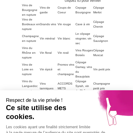
Société des Avis Garantis,
cliquez ici pour vérifier
.
Vins de
Vins de
Coups de
Cepage
Cépage
Bourgogne
garde
Coeur
Bourgogne
Merlot
en rupture
Vins de
Cépage
Bordeaux en
Grands vins
Vin rouge
Cave à vin
Chenin
rupture
Le cépage
Champagne
Cépage
Vin minéral
Vin blanc
viognier, vin
en rupture
Sauvignon
sec
Vins du
Vins Rouges
Cépage
Rhône en
Vin floral
Vin rosé
Boisés
Muscat
rupture
Cépage
Vins de
Promos vins
Gamay, vins
Loire en
Vin épicé
et
Vin petit prix
du
rupture
champagne
Beaujolais
Vins du
Cépage
Vins
ACCORDS
Champagne
Languedoc
Syrah, vin
tanniques
METS
petit prix
en rupture
du Rhône
Autres
Vins
LE VIN PAR
Vin blanc
Respect de la vie privée !
régions en
Magnum
moelleux
GOUTS
petit prix
rupture
Ce site utilise des
Vins de
cookies.
Bourgogne
Cépage
Vins rouge
Vins corsés
Vouvray
en rupture
Chardonnay
petit prix
Part2
Les cookies ayant une finalité strictement limitée
Vins fruités
à la seule mesure de l’audience du site sont exemptés de