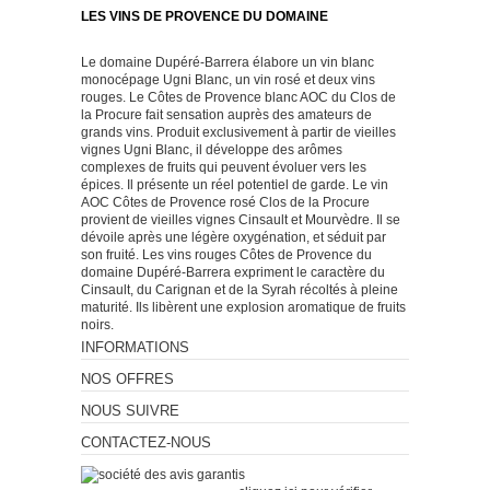
LES VINS DE PROVENCE DU DOMAINE
Le domaine Dupéré-Barrera élabore un vin blanc
monocépage Ugni Blanc, un vin rosé et deux vins
rouges. Le Côtes de Provence blanc AOC du Clos de
la Procure fait sensation auprès des amateurs de
grands vins. Produit exclusivement à partir de vieilles
vignes Ugni Blanc, il développe des arômes
complexes de fruits qui peuvent évoluer vers les
épices. Il présente un réel potentiel de garde. Le vin
AOC Côtes de Provence rosé Clos de la Procure
provient de vieilles vignes Cinsault et Mourvèdre. Il se
dévoile après une légère oxygénation, et séduit par
son fruité. Les vins rouges Côtes de Provence du
domaine Dupéré-Barrera expriment le caractère du
Cinsault, du Carignan et de la Syrah récoltés à pleine
maturité. Ils libèrent une explosion aromatique de fruits
noirs.
INFORMATIONS
NOS OFFRES
NOUS SUIVRE
CONTACTEZ-NOUS
Marchand approuvé par la