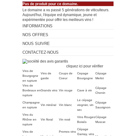
Pas de produit pour ce domaine.
Le domaine a vu passé 5 générations de viticulteurs.
Aujourd'hui, l'équipe est dynamique, jeune et
expérimentée pour offrir les meilleurs vins !
INFORMATIONS
NOS OFFRES
NOUS SUIVRE
CONTACTEZ-NOUS
Marchand approuvé par la
Société des Avis Garantis,
cliquez ici pour vérifier
.
Vins de
Vins de
Coups de
Cepage
Cépage
Bourgogne
garde
Coeur
Bourgogne
Merlot
en rupture
Vins de
Cépage
Bordeaux en
Grands vins
Vin rouge
Cave à vin
Chenin
rupture
Le cépage
Champagne
Cépage
Vin minéral
Vin blanc
viognier, vin
en rupture
Sauvignon
sec
Vins du
Vins Rouges
Cépage
Rhône en
Vin floral
Vin rosé
Boisés
Muscat
rupture
Cépage
Vins de
Promos vins
Gamay, vins