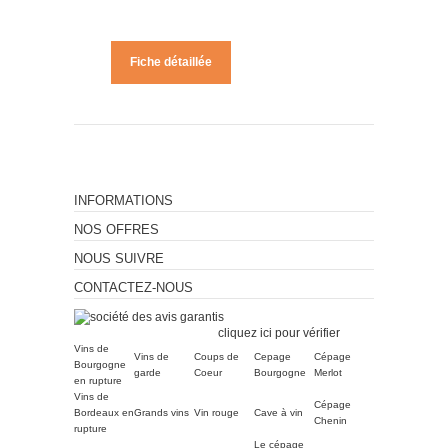
Fiche détaillée
INFORMATIONS
NOS OFFRES
NOUS SUIVRE
CONTACTEZ-NOUS
Marchand approuvé par la
Société des Avis Garantis,
cliquez ici pour vérifier
.
Vins de
Vins de
Coups de
Cepage
Cépage
Bourgogne
garde
Coeur
Bourgogne
Merlot
en rupture
Vins de
Cépage
Bordeaux en
Grands vins
Vin rouge
Cave à vin
Chenin
rupture
Le cépage