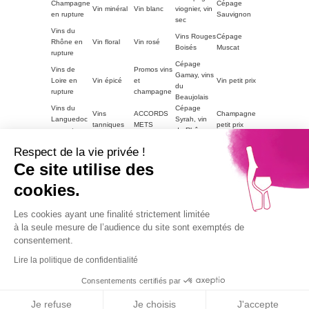
Champagne
Cépage
Vin minéral
Vin blanc
viognier, vin
en rupture
Sauvignon
sec
Vins du
Vins Rouges
Cépage
Rhône en
Vin floral
Vin rosé
Boisés
Muscat
rupture
Cépage
Vins de
Promos vins
Gamay, vins
Loire en
Vin épicé
et
Vin petit prix
du
rupture
champagne
Beaujolais
Vins du
Cépage
Vins
ACCORDS
Champagne
Languedoc
Syrah, vin
tanniques
METS
petit prix
en rupture
du Rhône
Autres
Vins
LE VIN PAR
Vin blanc
Respect de la vie privée !
régions en
Magnum
moelleux
GOUTS
petit prix
rupture
Ce site utilise des
Vins de
cookies.
Bourgogne
Cépage
Vins rouge
Vins corsés
Vouvray
en rupture
Chardonnay
petit prix
Part2
Les cookies ayant une finalité strictement limitée
Vins fruités
à la seule mesure de l’audience du site sont exemptés de
consentement.
L'abus d'alcool est dangereux pour la santé, à
consommer avec modération.
Lire la politique de confidentialité
La vente de boissons alcooliques aux mineurs est
interdite.
Consentements certifiés par
9.1
© 2026
Agence TooEasy
/10
67 avis
Je refuse
Je choisis
J'accepte