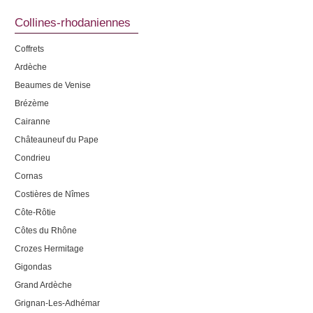
Collines-rhodaniennes
Coffrets
Ardèche
Beaumes de Venise
Brézème
Cairanne
Châteauneuf du Pape
Condrieu
Cornas
Costières de Nîmes
Côte-Rôtie
Côtes du Rhône
Crozes Hermitage
Gigondas
Grand Ardèche
Grignan-Les-Adhémar