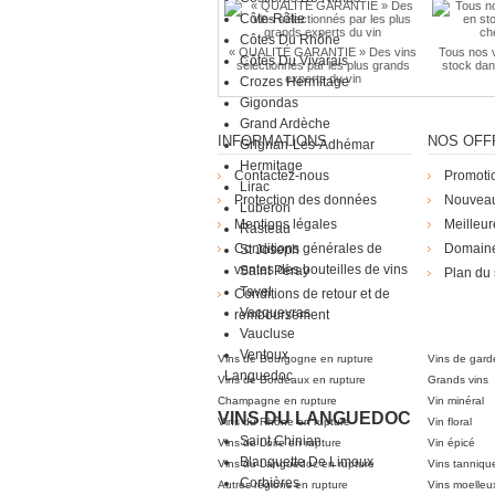
Côte-Rôtie
Côtes Du Rhône
« QUALITÉ GARANTIE » Des vins
Tous nos v
Côtes Du Vivarais
sélectionnés par les plus grands
stock dan
experts du vin
Crozes Hermitage
Gigondas
Grand Ardèche
INFORMATIONS
NOS OFF
Grignan-Les-Adhémar
Hermitage
Contactez-nous
Promoti
Lirac
Protection des données
Nouveau
Luberon
Mentions légales
Meilleur
Rasteau
Conditions générales de
Domain
St Joseph
ventes des bouteilles de vins
Saint Péray
Plan du 
Tavel
Conditions de retour et de
Die Weingü
Vacqueyras
remboursement
Vaucluse
Ventoux
Vins de Bourgogne en rupture
Vins de gard
Languedoc
Vins de Bordeaux en rupture
Grands vins
Champagne en rupture
Vin minéral
VINS DU LANGUEDOC
Vins du Rhône en rupture
Vin floral
Saint Chinian
Vins de Loire en rupture
Vin épicé
Blanquette De Limoux
Vins du Languedoc en rupture
Vins tanniqu
Corbières
Autres régions en rupture
Vins moelleu