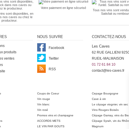
Votre paiement en ligne sécurisé
Tous nos vins sont vendus 
ins sont disponibles, en
Satisfait ou rembour
s nos caves ou chez le
producteur.
RES
NOUS SUIVRE
CONTACTEZ-NOUS
ons
Les Caves
Facebook
x produits
62 RUE GALLIENI 925
es ventes
Twitter
RUEIL-MALMAISON
01 72 61 84 10
es
RSS
contact@les-caves.fr
site
ter
e
Coups de Coeur
Cepage Bourgogne
Vin rouge
Cave à vin
Vin blanc
Le cépage viognier, vin sec
Vin rosé
Vins Rouges Boisés
Promos vins et champagne
Cépage Gamay, vins du Bea
es
ACCORDS METS
Cépage Syrah, vin du Rhô
x
LE VIN PAR GOUTS
Magnum