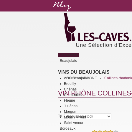
Une Sélection d'Exce
Top ventes
Beaujolais
VINS DU BEAUJOLAIS
AOC Beaujolais
Accueil
RHONE
Collines-rhodan
>
>
Brouilly
Chénas
VIN RHÔNE COLLINE
Chiroubles
Fleurie
Juliénas
Morgon
Tri
Moulin À Vent
Saint Amour
Bordeaux