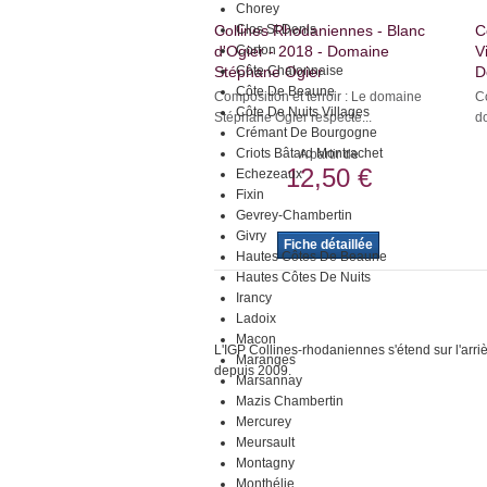
Chorey
Collines Rhodaniennes - Blanc
Clos St Denis
C
d'Ogier - 2018 - Domaine
Corton
V
Stéphane Ogier
Côte Chalonnaise
D
Côte De Beaune
Composition et terroir : Le domaine
Co
Côte De Nuits Villages
Stéphane Ogier respecte...
d
Crémant De Bourgogne
Criots Bâtard Montrachet
A partir de
12,50 €
Echezeaux
Fixin
Gevrey-Chambertin
Givry
Fiche détaillée
Hautes Côtes De Beaune
Hautes Côtes De Nuits
Irancy
Ladoix
Macon
L'IGP Collines-rhodaniennes s'étend sur l'arr
Maranges
depuis 2009.
Marsannay
Mazis Chambertin
Mercurey
Meursault
Montagny
Monthélie