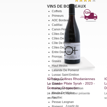
VINS DE BORDEAUX
Coffrets
Primeurs
AOC Bordeaux
Cadillac
Canon Fronsac
Côtes De Bordeaux
Côtes De Bourg
Côte De Blaye
Côtes De Castillon
Entre Deux Mers
Fronsac
Graves
Haut Médoc
Lalande De Pomerol
Lussac Saint Emilion
IGP des Collines Rhodaniennes
I
Margaux
La Combe Pilate Syrah - 2023 -
L
Médoc
Domaine Chapoutier
D
Montagne-Saint-Emilion
Moulis En Médoc
Le domaine Chapoutier présente
L
Pauillac
son vin...
so
Pessac Leognan
A partir de
Pomerol