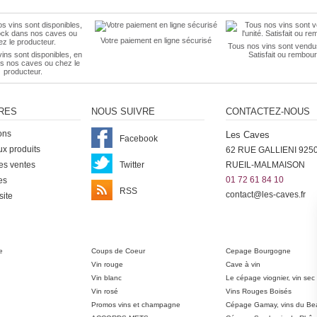
Votre paiement en ligne sécurisé
Tous nos vins sont vendus 
ins sont disponibles, en
Satisfait ou rembour
s nos caves ou chez le
producteur.
RES
NOUS SUIVRE
CONTACTEZ-NOUS
ons
Les Caves
Facebook
x produits
62 RUE GALLIENI 925
es ventes
Twitter
RUEIL-MALMAISON
01 72 61 84 10
es
RSS
contact@les-caves.fr
site
ter
e
Coups de Coeur
Cepage Bourgogne
Vin rouge
Cave à vin
Vin blanc
Le cépage viognier, vin sec
Vin rosé
Vins Rouges Boisés
Promos vins et champagne
Cépage Gamay, vins du Bea