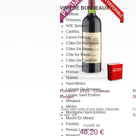
VINS DE BORDEAUX
Coffrets
Primeurs
AOC Bordeaux
Cadillac
Canon Fronsac
Côtes De Bordeaux
Côtes De Bourg
Côte De Blaye
Côtes De Castillon
Entre Deux Mers
Fronsac
Graves
Haut Médoc
Lalande De Pomerol
Pomerol - 2016 - Château
P
Lussac Saint Emilion
Rouget
2
Margaux
Médoc
Sous une robe d'une belle intensité,
C
Montagne-Saint-Emilion
le nez est...
Ro
Moulis En Médoc
Pauillac
A partir de
Pessac Leognan
46,20 €
Pomerol