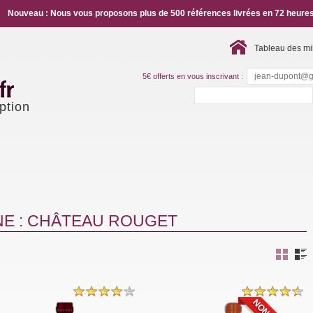
Nouveau : Nous vous proposons plus de 500 références livrées en 72 heures
Tableau des mi
5€ offerts en vous inscrivant :
ption
NE : CHÂTEAU ROUGET