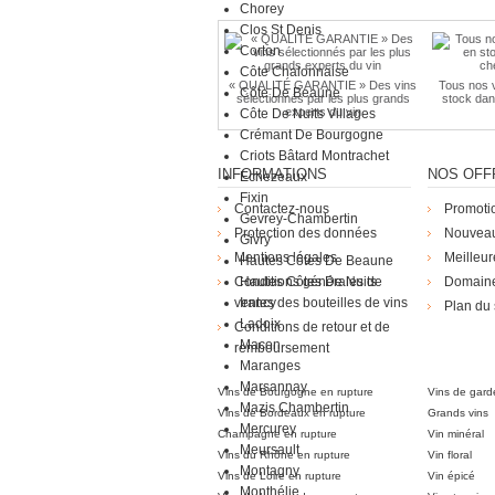
Chorey
Clos St Denis
Corton
Côte Chalonnaise
« QUALITÉ GARANTIE » Des vins
Tous nos v
Côte De Beaune
sélectionnés par les plus grands
stock dan
experts du vin
Côte De Nuits Villages
Crémant De Bourgogne
Criots Bâtard Montrachet
INFORMATIONS
NOS OFF
Echezeaux
Fixin
Contactez-nous
Promoti
Gevrey-Chambertin
Protection des données
Nouveau
Givry
Mentions légales
Meilleur
Hautes Côtes De Beaune
Conditions générales de
Hautes Côtes De Nuits
Domain
ventes des bouteilles de vins
Irancy
Plan du 
Ladoix
Conditions de retour et de
Die Weingü
Macon
remboursement
Maranges
Marsannay
Vins de Bourgogne en rupture
Vins de gard
Mazis Chambertin
Vins de Bordeaux en rupture
Grands vins
Mercurey
Champagne en rupture
Vin minéral
Meursault
Vins du Rhône en rupture
Vin floral
Montagny
Vins de Loire en rupture
Vin épicé
Monthélie