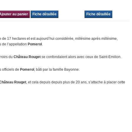
Ajouter au panier
Fiche détaillée
Fiche détaillée
 de 17 hectares et est aujourd’hui considérée, millésime après millésime,
 de l’appellation
Pomerol
.
rroirs du
Château Rouget
se confondaient alors avec ceux de Saint-Emilion.
 officiels de
Pomerol
, bâti par la famille Bayonne.
Château Rouget
, et cela depuis depuis plus de 20 ans, s’attache à placer cette