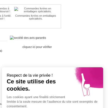
à l'unité.
Commandes livrées en emballages
sé !
spécialisés.
Marchand
approuvé par la Société des Avis
Garantis,
cliquez ici pour vérifier
.
00
Respect de la vie privée !
Ce site utilise des
Cépage Merlot
cookies.
Cépage Chenin
Cépage Sauvignon
Les cookies ayant une finalité strictement
Cépage Muscat
limitée à la seule mesure de l’audience du site sont exemptés de
ujolais
Vin petit prix
consentement.