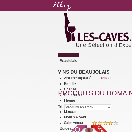
Une Sélection d'Exce
Top ventes
Beaujolais
VINS DU BEAUJOLAIS
AOC Beaujolais
Accueil
Château Rouget
>
Brouilly
Chénas
PRODUITS DU DOMAI
Chiroubles
Fleurie
Juliénas
Tri
Morgon
Moulin À Vent
Saint Amour
Bordeaux