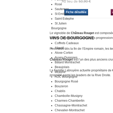
Au lieu de
50,90 €
Rosé
Sauternes
Fiche détaillée
St Emilion
Saint Estephe
St Julien
Bourgogne
Le vignoble de
Château Rouget
est composée
VINS DE BOURGOGNE
comme l’une des plus constantes progressions
Coffrets Cadeaux
Aligoté
Reconnus dès la fin de l’Empire romain, les te
Aloxe-Corton
Auxey-Duresses
Château Rouget
est l’un des plus anciens crus
Bâtard Montrachet
Beaujolais
La Famille Labruyère actuelle propriétaire de
Beaune
propriété parmi les leaders de la Rive Droite.
AOC Bourgogne
Bourgogne Rosé
Bouzeron
Chablis
Chambolle-Musigny
Charmes-Chambertin
Chassagne-Montrachet
Chevalier-Montrachet