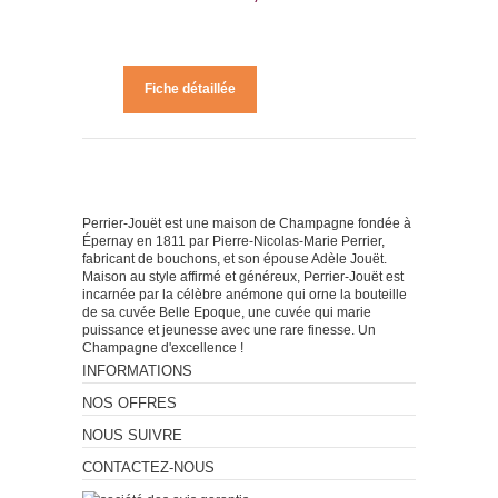
Fiche détaillée
Perrier-Jouët est une maison de Champagne fondée à
Épernay en 1811 par Pierre-Nicolas-Marie Perrier,
fabricant de bouchons, et son épouse Adèle Jouët.
Maison au style affirmé et généreux, Perrier-Jouët est
incarnée par la célèbre anémone qui orne la bouteille
de sa cuvée Belle Epoque, une cuvée qui marie
puissance et jeunesse avec une rare finesse. Un
Champagne d'excellence !
INFORMATIONS
NOS OFFRES
NOUS SUIVRE
CONTACTEZ-NOUS