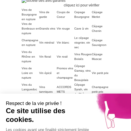
Marchand approuvé par la
Société des Avis Garantis,
cliquez ici pour vérifier
.
Vins de
Vins de
Coups de
Cepage
Cépage
Bourgogne
garde
Coeur
Bourgogne
Merlot
en rupture
Vins de
Cépage
Bordeaux en
Grands vins
Vin rouge
Cave à vin
Chenin
rupture
Le cépage
Champagne
Cépage
Vin minéral
Vin blanc
viognier, vin
en rupture
Sauvignon
sec
Vins du
Vins Rouges
Cépage
Rhône en
Vin floral
Vin rosé
Boisés
Muscat
rupture
Cépage
Vins de
Promos vins
Gamay, vins
Loire en
Vin épicé
et
Vin petit prix
du
rupture
champagne
Beaujolais
Vins du
Cépage
Vins
ACCORDS
Champagne
Languedoc
Syrah, vin
tanniques
METS
petit prix
en rupture
du Rhône
Autres
Vins
LE VIN PAR
Vin blanc
Respect de la vie privée !
régions en
Magnum
moelleux
GOUTS
petit prix
rupture
Ce site utilise des
Vins de
cookies.
Bourgogne
Cépage
Vins rouge
Vins corsés
Vouvray
en rupture
Chardonnay
petit prix
Part2
Les cookies ayant une finalité strictement limitée