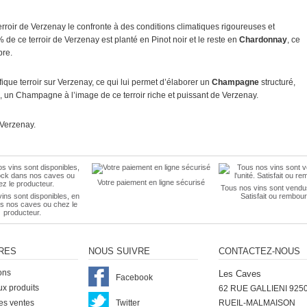
rroir de Verzenay le confronte à des conditions climatiques rigoureuses et
e ce terroir de Verzenay est planté en Pinot noir et le reste en
Chardonnay
, ce
bre.
ue terroir sur Verzenay, ce qui lui permet d’élaborer un
Champagne
structuré,
, un Champagne à l’image de ce terroir riche et puissant de Verzenay.
 Verzenay.
Votre paiement en ligne sécurisé
Tous nos vins sont vendus 
ins sont disponibles, en
Satisfait ou rembour
s nos caves ou chez le
producteur.
RES
NOUS SUIVRE
CONTACTEZ-NOUS
ons
Les Caves
Facebook
x produits
62 RUE GALLIENI 925
es ventes
Twitter
RUEIL-MALMAISON