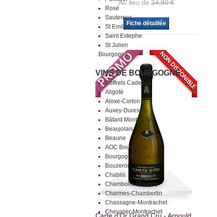
Au lieu de
24,90 €
Rosé
Sauternes
Fiche détaillée
St Emilion
Saint Estephe
St Julien
Bourgogne
VINS DE BOURGOGNE
Coffrets Cadeaux
Aligoté
Aloxe-Corton
Auxey-Duresses
Bâtard Montrachet
Beaujolais
Beaune
AOC Bourgogne
Bourgogne Rosé
Bouzeron
Chablis
Chambolle-Musigny
Charmes-Chambertin
Chassagne-Montrachet
Chevalier-Montrachet
Carte d'Or Grand Cru - Arnould