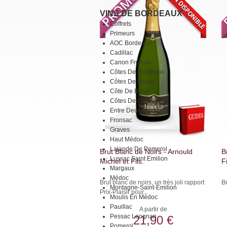
VINS DE BORDEAUX
Coffrets
Primeurs
AOC Bordeaux
Cadillac
Canon Fronsac
Côtes De Bordeaux
Côtes De Bourg
Côte De Blaye
Côtes De Castillon
Entre Deux Mers
Fronsac
Graves
Haut Médoc
Lalande De Pomerol
Brut Blanc de Noirs - Arnould
B
Lussac Saint Emilion
Michel et Fils.
Fi
Margaux
Médoc
Brut blanc de noirs, un très joli rapport
Br
Montagne-Saint-Emilion
Prix-Plaisir pour...
Moulis En Médoc
Pauillac
A partir de
Pessac Leognan
21,90 €
Pomerol