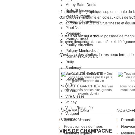
Morey-Saint-Denis
Nuits St Georges
La situation géographique septentrionale du te
Passetoutgrain
compliquées. Implanté en coteaux plus de 80% d
Pernand Vergelesses
qui apporte à ces
Grand Crus
finesse et équili
Pinot Noir
Pommard
La
Maison Michel Arnould
possède de magnifiq
Pouilly-Fuissé
fin, avec beaucoup de caractère et d’élégance
Pouilly-Vinzelles
Puligny-Montrachet
C’est l’une des pépites du très beau terroir de
Romanée-St-Vivant
Rully
Santenay
Savigny Lès Beaune
Saint Aubin
St Romain
« QUALITÉ GARANTIE » Des vins
Tous nos v
sélectionnés par les plus grands
stock dan
St Véran
experts du vin
Viré Clessé
Volnay
Vosne Romanée
INFORMATIONS
NOS OFF
Vougeot
Champagne
Contactez-nous
Promoti
Protection des données
Nouveau
VINS DE CHAMPAGNE
Mentions légales
Meilleur