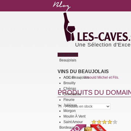
Une Sélection d'Exce
Top ventes
Beaujolais
VINS DU BEAUJOLAIS
AOC Beaujolais
Accueil
Arnould Michel et Fils.
>
Brouilly
Chénas
PRODUITS DU DOMAINE
Chiroubles
Fleurie
Juliénas
Tri
Morgon
Moulin À Vent
Saint Amour
Bordeaux