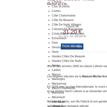
Chorey
Michel et Fils.
Clos St Denis
Corton
Côte Chalonnaise
Côte De Beaune
Côte De Nuits Villages
A partir de
Crémant De Bourgogne
31,20 €
Criots Bâtard Montrachet
Au lieu de
38,00 €
Echezeaux
Fixin
Fiche détaillée
Gevrey-Chambertin
Givry
Hautes Côtes De Beaune
Hautes Côtes De Nuits
Irancy
A la fin des années 1800 les aïeuls Lefevre exp
Ladoix
Macon
Les origines viticoles de la
Maison Michel Ar
Maranges
Marsannay
En 1929 avec la crise internationale, le cours 
Mazis Chambertin
et qui amène Henri Lefevre à se réorienter v
Mercurey
Meursault
Près de 90 après, son fils Patrick et son gendr
Montagny
spécifique à ce domaine viticole.
Monthélie