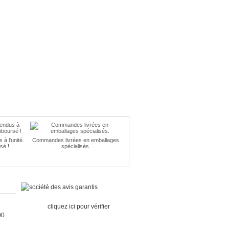
à l'unité.
Commandes livrées en emballages
sé !
spécialisés.
Marchand
approuvé par la Société des Avis
Garantis,
cliquez ici pour vérifier
.
00