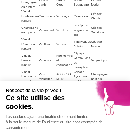
Bourgogne
garde
Coeur
Bourgogne
Merlot
en rupture
Vins de
Cépage
Bordeaux en
Grands vins
Vin rouge
Cave à vin
Chenin
rupture
Le cépage
Champagne
Cépage
Vin minéral
Vin blanc
viognier, vin
en rupture
Sauvignon
sec
Vins du
Vins Rouges
Cépage
Rhône en
Vin floral
Vin rosé
Boisés
Muscat
rupture
Cépage
Vins de
Promos vins
Gamay, vins
Loire en
Vin épicé
et
Vin petit prix
du
rupture
champagne
Beaujolais
Vins du
Cépage
Vins
ACCORDS
Champagne
Languedoc
Syrah, vin
tanniques
METS
petit prix
en rupture
du Rhône
Autres
Vins
LE VIN PAR
Vin blanc
Respect de la vie privée !
régions en
Magnum
moelleux
GOUTS
petit prix
rupture
Ce site utilise des
Vins de
cookies.
Bourgogne
Cépage
Vins rouge
Vins corsés
Vouvray
en rupture
Chardonnay
petit prix
Part2
Les cookies ayant une finalité strictement limitée
Vins fruités
à la seule mesure de l’audience du site sont exemptés de
consentement.
L'abus d'alcool est dangereux pour la santé, à