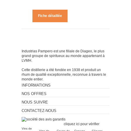
Fiche détaillée
Industrias Pampero est une filiale de Diageo, le plus
grand groupe de spiritueux au monde appartenant à
LVMH.
Cette distillerie a été fondée en 1938 et produit un
rhum de qualité exceptionnelle, reconnue à travers le
monde entier.
INFORMATIONS
NOS OFFRES
NOUS SUIVRE
CONTACTEZ-NOUS
Marchand approuvé par la
Société des Avis Garantis,
cliquez ici pour vérifier
.
Vins de
Vins de
Coups de
Cepage
Cépage