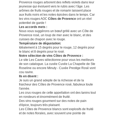
Provence rouges arborent des reflets violets dans leur
jeunesse qui évoluent vers le rubis avec l’âge. Les
arômes de fruits rouges et de romarin laissent place
aux fruits noirs et les notes épicées dans le temps. Car
les vins rouges AOC
Côtes de Provence
ont un réel
potentiel de garde !
Les accords mets :
Nous vous suggérons un bœuf grillé avec un Côte de
Provence rosé, un loup de mer avec le blanc, et des
cuisses de chapon avec le rouge.
Température de dégustation:
Idéalement à 15 degrés pour le rouge, 12 degrés pour
le blanc et 8 degrés pour le rosé.
Notre sélection de vins Côtes de Provence :
Le site Les Caves sélectionne pour vous les meilleurs
de son catalogue. La cuvée Cuvée
La Chapelle de Ste
Roseline
ou encore
Minuty
- Cuvée Prestige Rosé vont
cou ravire.
Ils en disent :
Je suis un grand adepte de la richesse et de la
fraicheur des Côtes de Provence rosé, fabuleux toute
l'année.
Les crus rouges de cette appellation ont des tanins tout
en rondeurs et énormément de fruité.
Des vins rouges gourment sur des notes de pain
d'épice, toujours très plaisant.
Les Côtes de Provence blancs sont explosifs de fruité
et de notes florales, avec souvent une pointe de