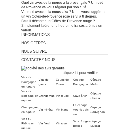
Quel vin avec de la morue à la provençale ? Un rosé
de Provence va vous régaler par son fuité.
Vin rosé avec de la moussaka ? Nous vous suggérons
un vin Côtes-de-Provence rosé servi à 8 degrés.
Faut-il décanter un Côtes-de-Provence rouge ?
Simplement l'aérer une heure mettra ses arômes en
valeur.
INFORMATIONS
NOS OFFRES
NOUS SUIVRE
CONTACTEZ-NOUS
Marchand approuvé par la
Société des Avis Garantis,
cliquez ici pour vérifier
.
Vins de
Vins de
Coups de
Cepage
Cépage
Bourgogne
garde
Coeur
Bourgogne
Merlot
en rupture
Vins de
Cépage
Bordeaux en
Grands vins
Vin rouge
Cave à vin
Chenin
rupture
Le cépage
Champagne
Cépage
Vin minéral
Vin blanc
viognier, vin
en rupture
Sauvignon
sec
Vins du
Vins Rouges
Cépage
Rhône en
Vin floral
Vin rosé
Boisés
Muscat
rupture