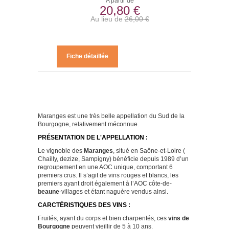
A partir de
20,80 €
Au lieu de
26,00 €
Fiche détaillée
Maranges est une très belle appellation du Sud de la
Bourgogne, relativement méconnue.
PRÉSENTATION DE L'APPELLATION :
Le vignoble des
Maranges
, situé en Saône-et-Loire (
Chailly, dezize, Sampigny) bénéficie depuis 1989 d’un
regroupement en une AOC unique, comportant 6
premiers crus. Il s’agit de vins rouges et blancs, les
premiers ayant droit également à l’AOC côte-de-
beaune
-villages et étant naguère vendus ainsi.
CARCTÉRISTIQUES DES VINS :
Fruités, ayant du corps et bien charpentés, ces
vins de
Bourgogne
peuvent vieillir de 5 à 10 ans.