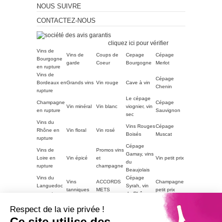
NOUS SUIVRE
CONTACTEZ-NOUS
Marchand approuvé par la
Société des Avis Garantis,
cliquez ici pour vérifier
.
Vins de
Vins de
Coups de
Cepage
Cépage
Bourgogne
garde
Coeur
Bourgogne
Merlot
en rupture
Vins de
Cépage
Bordeaux en
Grands vins
Vin rouge
Cave à vin
Chenin
rupture
Le cépage
Champagne
Cépage
Vin minéral
Vin blanc
viognier, vin
en rupture
Sauvignon
sec
Vins du
Vins Rouges
Cépage
Rhône en
Vin floral
Vin rosé
Boisés
Muscat
rupture
Cépage
Vins de
Promos vins
Gamay, vins
Loire en
Vin épicé
et
Vin petit prix
du
rupture
champagne
Beaujolais
Vins du
Cépage
Vins
ACCORDS
Champagne
Languedoc
Syrah, vin
tanniques
METS
petit prix
en rupture
du Rhône
Autres
Vins
LE VIN PAR
Vin blanc
Respect de la vie privée !
régions en
Magnum
moelleux
GOUTS
petit prix
rupture
Ce site utilise des