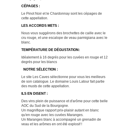
CÉPAGES :
Le Pinot Noir et le Chardonnay sont les cépages de
cette appellation.
LES ACCORDS METS :
Nous vous suggérons des brochettes de caille avec le
cru rouge, et une escalope de veau parmigiana avec le
blanc.
TEMPÉRATURE DE DÉGUSTATION:
Idéalement à 16 degrés pour les cuvées en rouge et 12
degrés pour les blancs
NOTRE SÉLECTION :
Le site Les Caves sélectionne pour vous les meilleurs
de son catalogue. Le domaine
Louis Latour
fait partie
des musts de cette appellation.
ILS EN DISENT :
Des vins plein de puissance et d'arôme pour cette belle
AOC du Sud de la Bourgogne.
Un magnifique rapport prix-plaisir autant en blanc
qu'en rouge avec les cuvées Maranges.
Un Maranges blanc à accompagné un grenadin de
veau et les arômes en ont été explosif !