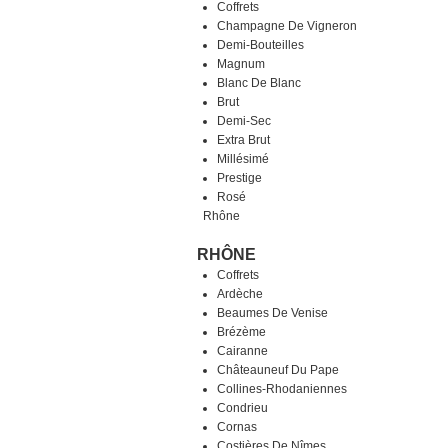
Coffrets
Champagne De Vigneron
Demi-Bouteilles
Magnum
Blanc De Blanc
Brut
Demi-Sec
Extra Brut
Millésimé
Prestige
Rosé
Rhône
RHÔNE
Coffrets
Ardèche
Beaumes De Venise
Brézème
Cairanne
Châteauneuf Du Pape
Collines-Rhodaniennes
Condrieu
Cornas
Costières De Nîmes