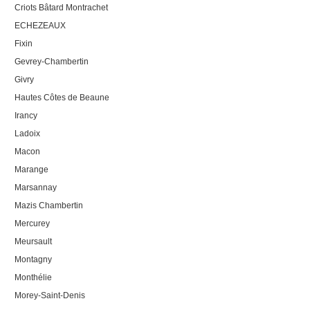
Criots Bâtard Montrachet
ECHEZEAUX
Fixin
Gevrey-Chambertin
Givry
Hautes Côtes de Beaune
Irancy
Ladoix
Macon
Marange
Marsannay
Mazis Chambertin
Mercurey
Meursault
Montagny
Monthélie
Morey-Saint-Denis