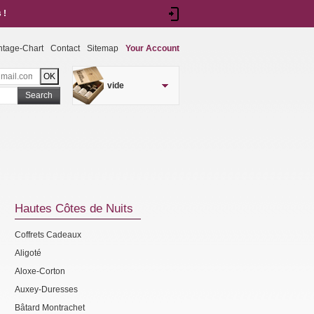
 !
ntage-Chart
Contact
Sitemap
Your Account
vide
Search
Hautes Côtes de Nuits
Coffrets Cadeaux
Aligoté
Aloxe-Corton
Auxey-Duresses
Bâtard Montrachet