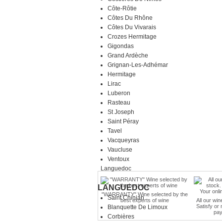
Côte-Rôtie
Côtes Du Rhône
Côtes Du Vivarais
Crozes Hermitage
Gigondas
Grand Ardèche
Grignan-Les-Adhémar
Hermitage
Lirac
Luberon
Rasteau
St Joseph
Saint Péray
Tavel
Vacqueyras
Vaucluse
Ventoux
Languedoc
LANGUEDOC
"WARRANTY" Wine selected by the
Saint Chinian
best experts of wine
All our win
Satisfy or
Blanquette De Limoux
pay
Corbières