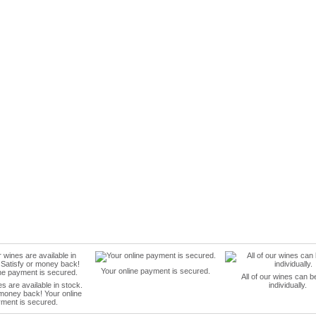
Your online payment is secured.
All of our wines can b
es are available in stock.
individually.
 money back! Your online
ment is secured.