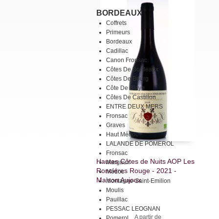
BORDEAUX
Coffrets
Primeurs
Bordeaux
Cadillac
Canon Fronsac
Côtes De Bordeaux
Côtes De Bourg
Côte De Blaye
Côtes De Castillon
ENTRE DEUX MERS
Fronsac
Graves
Haut Médoc
LALANDE DE POMEROL
Fronsac
Hautes Côtes de Nuits AOP Les
Margaux
Ronciéres Rouge - 2021 -
Médoc
Maison Aujoux
Montagne-Saint-Emilion
Moulis
Pauillac
PESSAC LEOGNAN
A partir de
Pomerol