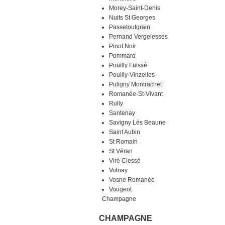
Morey-Saint-Denis
Nuits St Georges
Passetoutgrain
Pernand Vergelesses
Pinot Noir
Pommard
Pouilly Fuissé
Pouilly-Vinzelles
Puligny Montrachet
Romanée-St-Vivant
Rully
Santenay
Savigny Lès Beaune
Saint Aubin
St Romain
St Véran
Viré Clessé
Volnay
Vosne Romanée
Vougeot
Champagne
CHAMPAGNE