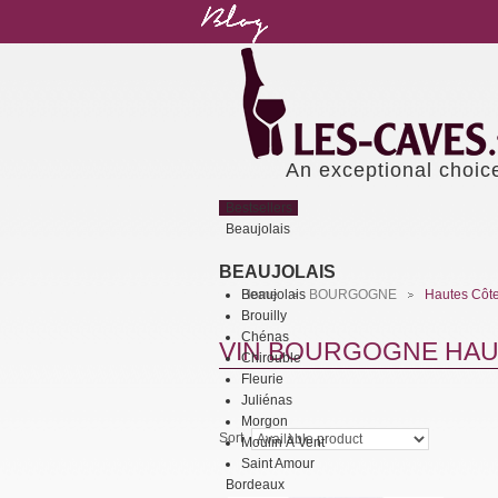
An exceptional choic
Bestsellers
Beaujolais
BEAUJOLAIS
Beaujolais
Home
BOURGOGNE
Hautes Côte
>
>
Brouilly
Chénas
VIN BOURGOGNE HAU
Chirouble
Fleurie
Juliénas
Morgon
Sort
Moulin À Vent
Saint Amour
Bordeaux