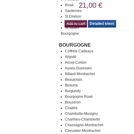
21,00 €
Rosé
Sauternes
St Emilion
St Estèphe
Add to cart
Detailed sheet
St Julien
Bourgogne
BOURGOGNE
Coffrets Cadeaux
Aligoté
Aloxe-Corton
Auxey-Duresses
Bâtard Montrachet
Beaujolais
Beaune
Burgundy
Bourgogne Rosé
Bouzeron
Chablis
Chambolle-Musigny
Charmes-Chambertin
Chassagne-Montrachet
Chevalier-Montrachet