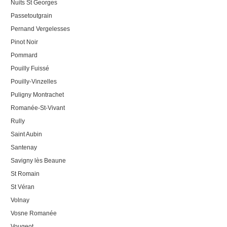
Nuits St Georges
Passetoutgrain
Pernand Vergelesses
Pinot Noir
Pommard
Pouilly Fuissé
Pouilly-Vinzelles
Puligny Montrachet
Romanée-St-Vivant
Rully
Saint Aubin
Santenay
Savigny lès Beaune
St Romain
St Véran
Volnay
Vosne Romanée
Vougeot