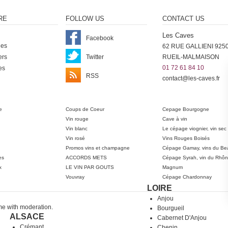
RE
FOLLOW US
CONTACT US
Les Caves
Facebook
nes
62 RUE GALLIENI 925
ers
Twitter
RUEIL-MALMAISON
01 72 61 84 10
es
RSS
contact@les-caves.fr
ter
e
Coups de Coeur
Cepage Bourgogne
Vin rouge
Cave à vin
Vin blanc
Le cépage viognier, vin sec
Vin rosé
Vins Rouges Boisés
Promos vins et champagne
Cépage Gamay, vins du Bea
es
ACCORDS METS
Cépage Syrah, vin du Rhô
x
LE VIN PAR GOUTS
Magnum
Vouvray
Cépage Chardonnay
LOIRE
Anjou
me with moderation.
Bourgueil
ALSACE
Cabernet D'Anjou
Crémant
Chenin