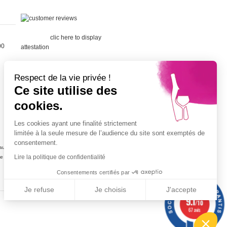
Merchant
approved by Guaranteed Reviews
Company,
clic here to display
00
attestation
.
Respect de la vie privée !
Ce site utilise des
cookies.
Cépage Merlot
Cépage Chenin
Les cookies ayant une finalité strictement
Cépage Sauvignon
limitée à la seule mesure de l’audience du site sont exemptés de
Cépage Muscat
consentement.
ujolais
Vin petit prix
Lire la politique de confidentialité
ne
Champagne petit prix
Vin blanc petit prix
Consentements certifiés par
Vins rouge petit prix
Je refuse
Je choisis
J'accepte
9.1
/10
Axeptio consent
Plateforme de Gestion du Consentement : Personnalisez vos Options
67 avis
Notre plateforme vous permet d'adapter et de gérer vos paramètres de confidentia