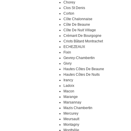
Chorey
Clos St Denis
Corton
Côte Chalonnaise
Côte De Beaune
Côte De Nuit Village
Crémant De Bourgogne
Criots Bâtard Montrachet
ECHEZEAUX
Fixin
Gevrey-Chambertin
Givry
Hautes Côtes De Beaune
Hautes Côtes De Nuits
Irancy
Ladoix
Macon
Marange
Marsannay
Mazis Chambertin
Mercurey
Meursault
Montagny
Monthélie