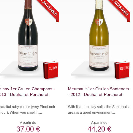
olnay 1er Cru en Champans -
Meursault 1er Cru les Santenots
013 - Douhairet-Porcheret
- 2012 - Douhairet-Porcheret
autiful ruby colour (very Pinot noir
With its deep clay soils, the Santenots
lour). When you smell it,...
area is a good environment...
A partir de
A partir de
37,00 €
44,20 €