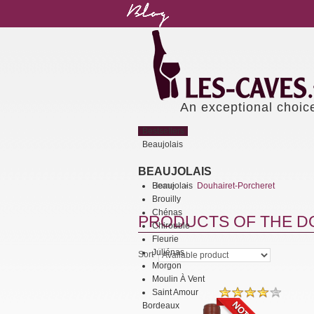
An exceptional choic
Bestsellers
Beaujolais
BEAUJOLAIS
Beaujolais
Home
Douhairet-Porcheret
>
Brouilly
Chénas
PRODUCTS OF THE D
Chirouble
Fleurie
Juliénas
Sort
Morgon
Moulin À Vent
Saint Amour
Bordeaux