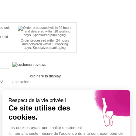
e sold
Order processed within 24 hours
and delivered within 10 working
days. Specialized packaging.
Merchant
approved by Guaranteed Reviews
Company,
clic here to display
00
attestation
.
Respect de la vie privée !
Ce site utilise des
cookies.
Cépage Merlot
Cépage Chenin
Les cookies ayant une finalité strictement
Cépage Sauvignon
limitée à la seule mesure de l’audience du site sont exemptés de