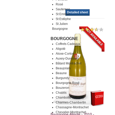
Rosé
Sauternes
Detailed sheet
St Emilion
St Estèphe
St Julien
Bourgogne
BOURGOGNE
Coffrets Cadeaux
Aligoté
Aloxe-Corton
Auxey-Duresses
Bâtard Montrachet
Beaujolais
Beaune
Burgundy
Bourgogne Rosé
Bouzeron
Chablis
Chambolle-Musigny
Charmes-Chambertin
Chassagne-Montrachet
Chevalier-Montrachet
Bourgogne Aligoté - 2010 -