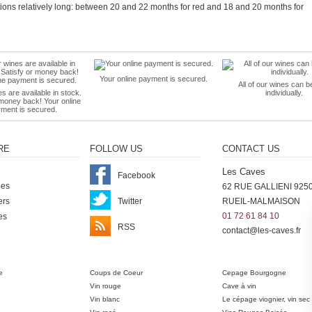
tions relatively long: between 20 and 22 months for red and 18 and 20 months for
Your online payment is secured.
All of our wines can b
es are available in stock.
individually.
 money back! Your online
ment is secured.
RE
FOLLOW US
CONTACT US
Les Caves
Facebook
nes
62 RUE GALLIENI 925
ers
Twitter
RUEIL-MALMAISON
01 72 61 84 10
es
RSS
contact@les-caves.fr
ter
e
Coups de Coeur
Cepage Bourgogne
Vin rouge
Cave à vin
Vin blanc
Le cépage viognier, vin sec