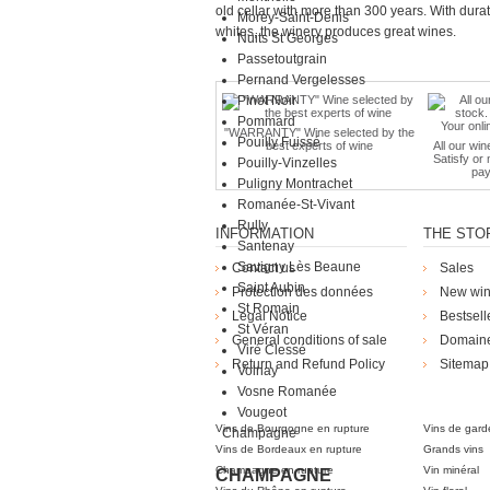
old cellar with more than 300 years. With dura
Morey-Saint-Denis
whites, the winery produces great wines.
Nuits St Georges
Passetoutgrain
Pernand Vergelesses
Pinot Noir
Pommard
"WARRANTY" Wine selected by the
Pouilly Fuissé
best experts of wine
All our win
Satisfy or
Pouilly-Vinzelles
pay
Puligny Montrachet
Romanée-St-Vivant
Rully
INFORMATION
THE STO
Santenay
Savigny Lès Beaune
Contact us
Sales
Saint Aubin
Protection des données
New wi
St Romain
Legal Notice
Bestsell
St Véran
General conditions of sale
Domain
Viré Clessé
Return and Refund Policy
Sitemap
Volnay
Die Weingü
Vosne Romanée
Vougeot
Vins de Bourgogne en rupture
Vins de gard
Champagne
Vins de Bordeaux en rupture
Grands vins
Champagne en rupture
Vin minéral
CHAMPAGNE