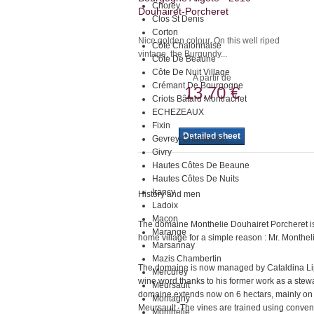
Chorey
Douhairet-Porcheret
Clos St Denis
Corton
Nice golden colour. On this well riped
Côte Chalonnaise
vintage, the Burgundy...
Côte De Beaune
Côte De Nuit Village
A partir de
Crémant De Bourgogne
13,70 €
Criots Bâtard Montrachet
ECHEZEAUX
Fixin
Detailed sheet
Gevrey-Chambertin
Givry
Hautes Côtes De Beaune
Hautes Côtes De Nuits
Irancy
History and men
Ladoix
Macon
The domaine Monthelie Douhairet Porcheret is 
Marange
home village for a simple reason : Mr. Monthel
Marsannay
Mazis Chambertin
The domaine is now managed by Cataldina Lip
Mercurey
wine word thanks to his former work as a ste
Meursault
domaine extends now on 6 hectars, mainly on
Montagny
Meursault. The vines are trained using conven
Monthélie