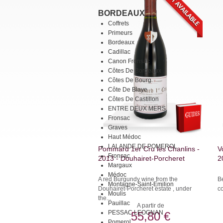
BORDEAUX
Coffrets
Primeurs
Bordeaux
Cadillac
Canon Fronsac
Côtes De Bordeaux
Côtes De Bourg
Côte De Blaye
Côtes De Castillon
ENTRE DEUX MERS
Fronsac
Graves
Haut Médoc
LALANDE DE POMEROL
Pommard 1er Cru les Chanlins -
V
Fronsac
2013 - Douhairet-Porcheret
2
Margaux
Médoc
A red Burgundy wine from the
Be
Montagne-Saint-Emilion
Douhairet-Porcheret estate , under
co
Moulis
the...
Pauillac
A partir de
PESSAC LEOGNAN
55,80 €
Pomerol