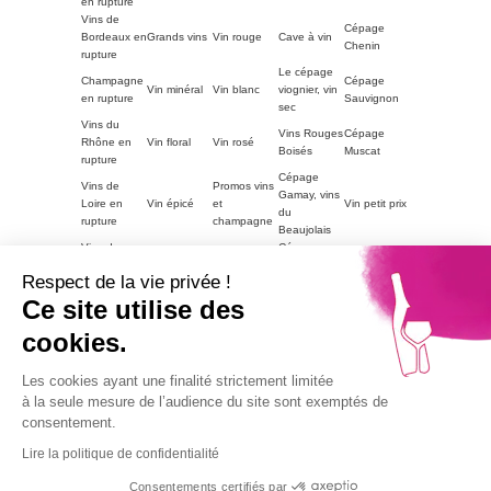
en rupture
Vins de
Cépage
Bordeaux en
Grands vins
Vin rouge
Cave à vin
Chenin
rupture
Le cépage
Champagne
Cépage
Vin minéral
Vin blanc
viognier, vin
en rupture
Sauvignon
sec
Vins du
Vins Rouges
Cépage
Rhône en
Vin floral
Vin rosé
Boisés
Muscat
rupture
Cépage
Vins de
Promos vins
Gamay, vins
Loire en
Vin épicé
et
Vin petit prix
du
rupture
champagne
Beaujolais
Vins du
Cépage
Vins
ACCORDS
Champagne
Languedoc
Syrah, vin
tanniques
METS
petit prix
Respect de la vie privée !
en rupture
du Rhône
Autres
Ce site utilise des
Vins
LE VIN PAR
Vin blanc
régions en
Magnum
moelleux
GOUTS
petit prix
cookies.
rupture
Vins de
Bourgogne
Cépage
Vins rouge
Les cookies ayant une finalité strictement limitée
Vins corsés
Vouvray
en rupture
Chardonnay
petit prix
à la seule mesure de l’audience du site sont exemptés de
Part2
consentement.
Vins fruités
Lire la politique de confidentialité
Alcohol abuse is dangerous for health, consume with
moderation.
Consentements certifiés par