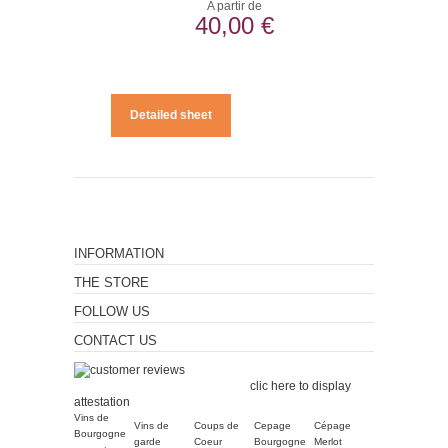
A partir de
40,00 €
Detailed sheet
INFORMATION
THE STORE
FOLLOW US
CONTACT US
Merchant approved by
Guaranteed Reviews Company,
clic here to display
attestation
.
Vins de
Vins de
Coups de
Cepage
Cépage
Bourgogne
garde
Coeur
Bourgogne
Merlot